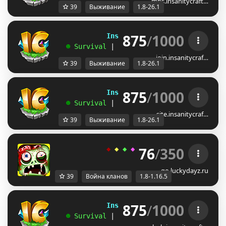
mbs.insanitycraft…
39
Выживание
1.8-26.1
875
/
1000
             InsanityCraft 
|| 
1.8 - 26.1
   ☻ 
Survival 
| 
Factions 
| 
Skyblock 
| 
Free
join.insanitycraf…
39
Выживание
1.8-26.1
875
/
1000
             InsanityCraft 
|| 
1.8 - 26.1
   ☻ 
Survival 
| 
Factions 
| 
Skyblock 
| 
Free
site.insanitycraf…
39
Выживание
1.8-26.1
76
/
350
◆ 
◆ 
◆ 
◆ 
◆ 
ＬＵＣＫＹ
-
ＤＡＹＺ 
◆
go.luckydayz.ru
39
Война кланов
1.8-1.16.5
875
/
1000
             InsanityCraft 
|| 
1.8 - 26.1
   ☻ 
Survival 
| 
Factions 
| 
Skyblock 
| 
Free