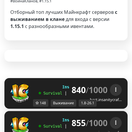
#ВойнаКланов, #1.15.1
Отборный топ лучших Майнкрафт серверов
с
выживанием в клане
для входа с версии
1.15.1
с разнообразными ивентами.
840
/
1000
             InsanityCraft 
|| 
1.8 - 26.1
   ☻ 
Survival 
| 
Factions 
| 
Skyblock 
| 
Free
best.insanitycraf…
148
Выживание
1.8-26.1
855
/
1000
             InsanityCraft 
|| 
1.8 - 26.1
   ☻ 
Survival 
| 
Factions 
| 
Skyblock 
| 
Free