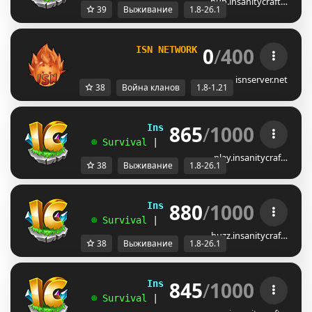
hub.insanitycraft…
39
Выживание
1.8-26.1
0
/
400
I
S
N 
N
ET
W
O
R
K 
-
[1.8 - 1.21]
FACTIONS
isnserver.net
38
Война кланов
1.8-1.21
865
/
1000
             InsanityCraft 
|| 
1.8 - 26.1
   ☻ 
Survival 
| 
Factions 
| 
Skyblock 
| 
Free
play.insanitycraf…
38
Выживание
1.8-26.1
880
/
1000
             InsanityCraft 
|| 
1.8 - 26.1
   ☻ 
Survival 
| 
Factions 
| 
Skyblock 
| 
Free
buzz.insanitycraf…
38
Выживание
1.8-26.1
845
/
1000
             InsanityCraft 
|| 
1.8 - 26.1
   ☻ 
Survival 
| 
Factions 
| 
Skyblock 
| 
Free