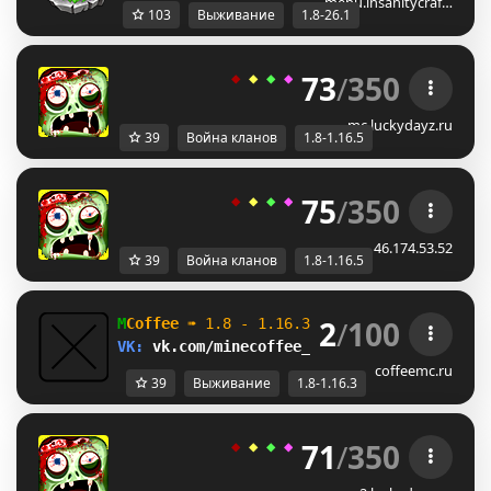
menu.insanitycraf…
103
Выживание
1.8-26.1
73
/
350
◆ 
◆ 
◆ 
◆ 
◆ 
ＬＵＣＫＹ
-
ＤＡＹＺ 
◆
mc.luckydayz.ru
39
Война кланов
1.8-1.16.5
75
/
350
◆ 
◆ 
◆ 
◆ 
◆ 
ＬＵＣＫＹ
-
ＤＡＹＺ 
◆
46.174.53.52
39
Война кланов
1.8-1.16.5
2
/
100
M
Coffee 
➠ 
1.8 - 1.16.3                    
VK: 
vk.com/minecoffee_server         
ВЫЖИВ
coffeemc.ru
39
Выживание
1.8-1.16.3
71
/
350
◆ 
◆ 
◆ 
◆ 
◆ 
ＬＵＣＫＹ
-
ＤＡＹＺ 
◆