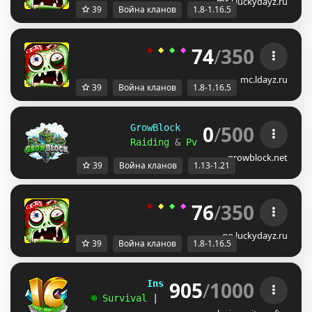
mr2.luckydayz.ru
39
Война кланов
1.8-1.16.5
74
/
350
◆ 
◆ 
◆ 
◆ 
◆ 
ＬＵＣＫＹ
-
ＤＡＹＺ 
◆
mc.ldayz.ru
39
Война кланов
1.8-1.16.5
0
/
500
GrowBlock     Factions     
[
1.13
Raiding 
& 
PvP 
& 
Level 
& 
Skills 
&
growblock.net
39
Война кланов
1.13-1.21
76
/
350
◆ 
◆ 
◆ 
◆ 
◆ 
ＬＵＣＫＹ
-
ＤＡＹＺ 
◆
gg.luckydayz.ru
39
Война кланов
1.8-1.16.5
905
/
1000
             InsanityCraft 
|| 
1.8 - 26.1
   ☻ 
Survival 
| 
Factions 
| 
Skyblock 
| 
Free