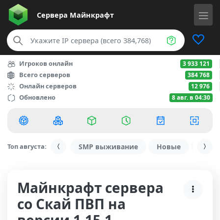
Сервера
Майнкрафт
Игроков онлайн
3 933 121
Всего серверов
384 768
Онлайн серверов
12 976
Обновлено
8 авг. в 04:30
Топ августа:
SMP выживание
Новые
С ду
Майнкрафт сервера
со Скай ПВП на