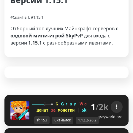
версии 1.15.1
#СкайПвП, #1.15.1
Отборный топ лучших Майнкрафт серверов
с
олдовой мини-игрой SkyPvP
для входа с
версии
1.15.1
с разнообразными ивентами.
1
/
2k
-----
]--
»
T
Ｇｒａｙ 
Ｗｏｒｌｄ 
A
«
--[
-----
| 
Донат 
за 
монетки 
| 
Sky
PvP 
Sky
Block
| 
КЕЙ
grayworld.pro
153
СкайБлок
1.12.2-26.2