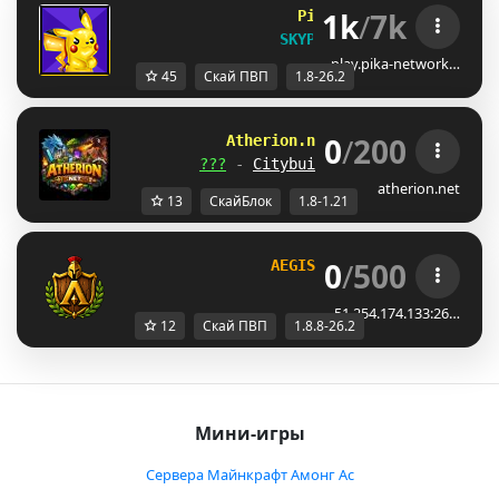
1k
/
7k
Pika
Network        
[1.
SKYPVP RESET!
play.pika-network…
45
Скай ПВП
1.8-26.2
0
/
200
A
t
h
e
r
i
o
n
.
n
e
t
[
1
.
8
-
1
.
2
1
.
x
]
???
-
Citybuild
-
SkyPvP
-
SkyBlo
atherion.net
13
СкайБлок
1.8-1.21
0
/
500
AEGISMC
[1.8.8 to 26.2]
51.254.174.133:26…
12
Скай ПВП
1.8.8-26.2
Мини-игры
Сервера Майнкрафт Амонг Ас