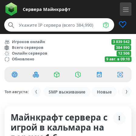
Сервера
Майнкрафт
Игроков онлайн
3 839 542
Всего серверов
384 990
Онлайн серверов
12 506
Обновлено
9 авг. в 09:10
Топ августа:
SMP выживание
Новые
С ду
Майнкрафт сервера с
игрой в кальмара на