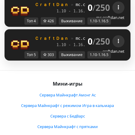
0
/
250
ＣｒａｆｔＤａｎ 
» 
mc.craftdan.net
//  
Выж
1.10 - 1.16.5         
//     
RPG
mc.craftdan.net
Топ 4
426
Выживание
1.10-1.16.5
0
/
250
ＣｒａｆｔＤａｎ 
» 
mc.craftdan.net
//  
Выж
1.10 - 1.16.5         
//     
RPG
craftdan.net
Топ 5
303
Выживание
1.10-1.16.5
Мини-игры
Сервера Майнкрафт Амонг Ас
Сервера Майнкрафт с режимом Игра в кальмара
Сервера с БедВарс
Сервера Майнкрафт с прятками