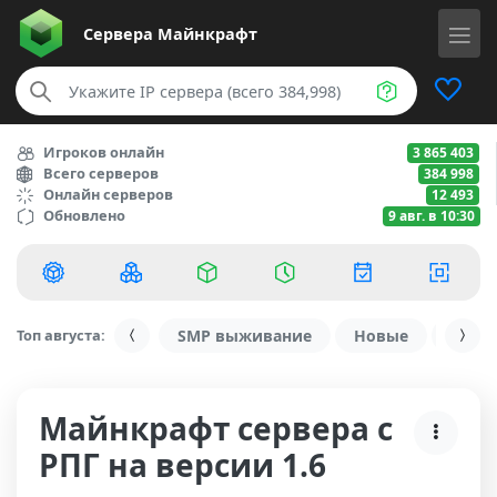
Сервера
Майнкрафт
Игроков онлайн
3 865 403
Всего серверов
384 998
Онлайн серверов
12 493
Обновлено
9 авг. в 10:30
Топ августа:
SMP выживание
Новые
С ду
Майнкрафт сервера с
РПГ на версии 1.6