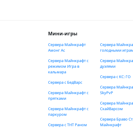
Мини-игры
Сервера Майнкрафт
Сервера Майнкра
Амонг Ас
голодными игра
Сервера Майнкрафт с
Сервера Майнкра
режимом Игра в
дуэлями
кальмара
Сервера с КС: ГО
Сервера с БедВарс
Сервера Майнкр
Сервера Майнкрафт с
SkyPvP
прятками
Сервера Майнкра
Сервера Майнкрафт с
СкайВарсом
паркуром
Сервера Браво Ст
Сервера с ТНТ Раном
Майнкрафт