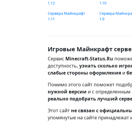
1.12
1.10
Сервера Майнкрафт
Сервера Майнкр
1.11
1.9
Игровые Майнкрафт серве
Сервис
Minecraft-Status.Ru
поможе
доступность,
узнать сколько игро
слабые стороны оформления
и
б
Помимо этого сайт поможет подоб
нужной версии
и с определенным
реально подобрать лучший серв
Этот сайт
не связан с официаль
упомянутые на сайте принадлежат 