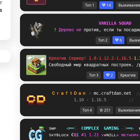
т
Топ 1
14
Выживани
s
V
A
N
I
L
L
A
S
Q
U
A
D
? 
Д
е
р
е
в
о
н
е
п
р
о
т
и
в
,
е
с
л
и
т
ы
п
о
с
а
д
и
Топ 2
6
Выжи
Креатив Сервер! 1.8-1.12.2-1.16.5-
1.
Свободный мир квадратных построек. /
Топ 3
2
Креатив
ＣｒａｆｔＤａｎ 
» 
mc.craftdan.net
/
1.10 - 1.16.5         
//  
Топ 4
251
Выживани
sᴍᴘ
◁
═
═
[‐
C
O
M
P
L
E
X
G
A
M
I
N
G
‐]
═
═
▷
sᴋʏʙʟᴏᴄᴋ
N
I
i
#
1
1
.
2
1
ᴠ
ᴀ
ɴ
ɪ
ʟ
ʟ
ᴀ
ɴ
ᴇ
ᴛ
ᴡ
ᴏ
ʀ
ᴋ