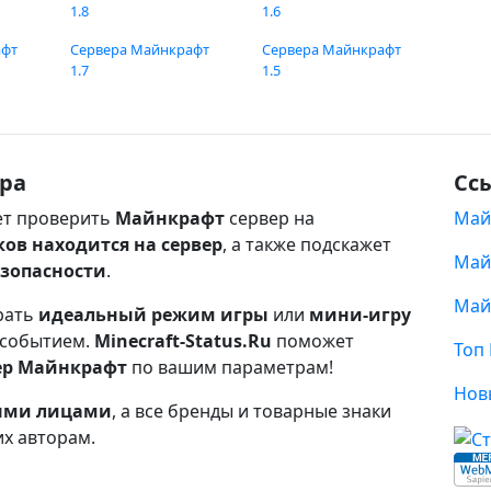
1.8
1.6
афт
Сервера Майнкрафт
Сервера Майнкрафт
1.7
1.5
ра
Сс
т проверить
Майнкрафт
сервер на
Май
ков находится на сервер
, а также подскажет
Май
езопасности
.
Май
рать
идеальный режим игры
или
мини-игру
 событием.
Minecraft-Status.Ru
поможет
Топ
ер Майнкрафт
по вашим параметрам!
Нов
ными лицами
, а все бренды и товарные знаки
их авторам.