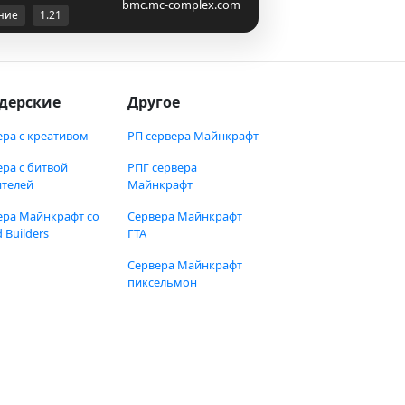
bmc.mc-complex.com
ние
1.21
дерские
Другое
ера с креативом
РП сервера Майнкрафт
ера с битвой
РПГ сервера
ителей
Майнкрафт
ера Майнкрафт со
Сервера Майнкрафт
 Builders
ГТА
Сервера Майнкрафт
пиксельмон