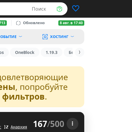
Поиск
Обновлено
713
8 авг. в 17:40
ОБЫТИЕ
ХОСТИНГ
os
OneBlock
1.19.3
БедВарс
1.16
1.8.2
довлетворяющие
ены
, попробуйте
з фильтров
.
167
/
500
 
с
\
Z
Анархия
RV