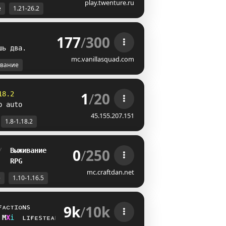
play.twenture.ru
е
1.21-26.2
177
/
300
ш
ь
д
в
а
.
mc.vanillasquad.com
вание
1
/
20
18.2
p auto
45.155.207.151
1.8-1.18.2
0
/
250
/  
Выживание
   
RPG
mc.craftdan.net
е
1.10-1.16.5
9k
/
10k
ғᴀᴄᴛɪᴏɴs
K
Z
i
ʟɪғᴇsᴛᴇᴀʟ