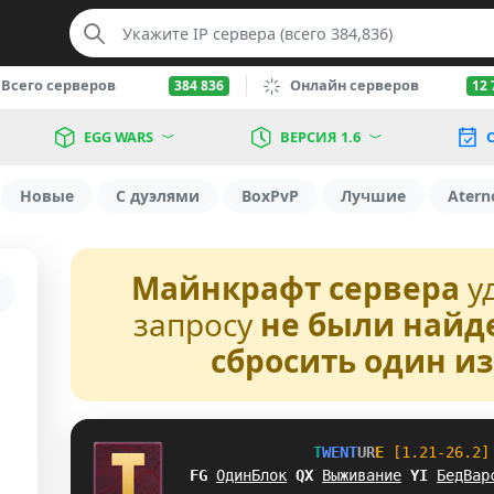
Всего серверов
Онлайн серверов
384 836
12 
EGG WARS
ВЕРСИЯ 1.6
С
Новые
С дуэлями
BoxPvP
Лучшие
Atern
Майнкрафт сервера
у
запросу
не были найд
сбросить один и
T
W
E
N
T
U
R
E
[1.21-26.2]
QS
ОдинБлок
[
L
Выживание
P
F
БедВар