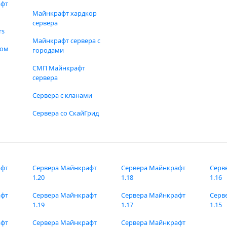
афт
Майнкрафт хардкор
сервера
rs
Майнкрафт сервера с
фом
городами
СМП Майнкрафт
сервера
Сервера с кланами
Сервера со СкайГрид
афт
Сервера Майнкрафт
Сервера Майнкрафт
Серв
1.20
1.18
1.16
афт
Сервера Майнкрафт
Сервера Майнкрафт
Серв
1.19
1.17
1.15
афт
Сервера Майнкрафт
Сервера Майнкрафт