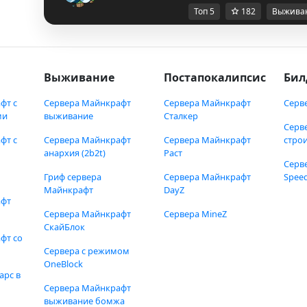
Топ 5
182
Выжива
Выживание
Постапокалипсис
Бил
фт с
Сервера Майнкрафт
Сервера Майнкрафт
Серв
ми
выживание
Сталкер
Серв
фт с
Сервера Майнкрафт
Сервера Майнкрафт
стро
анархия (2b2t)
Раст
Серв
Гриф сервера
Сервера Майнкрафт
Speed
Майнкрафт
DayZ
афт
Сервера Майнкрафт
Сервера MineZ
СкайБлок
фт со
Сервера с режимом
OneBlock
арс в
Сервера Майнкрафт
выживание бомжа