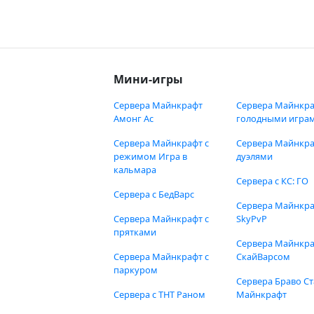
Мини-игры
Сервера Майнкрафт
Сервера Майнкра
Амонг Ас
голодными игра
Сервера Майнкрафт с
Сервера Майнкра
режимом Игра в
дуэлями
кальмара
Сервера с КС: ГО
Сервера с БедВарс
Сервера Майнкр
Сервера Майнкрафт с
SkyPvP
прятками
Сервера Майнкра
Сервера Майнкрафт с
СкайВарсом
паркуром
Сервера Браво Ст
Сервера с ТНТ Раном
Майнкрафт