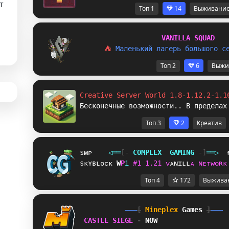
т
Топ 1
14
Выживани
V
A
N
I
L
L
A
S
Q
U
A
D
⛺ 
М
а
л
е
н
ь
к
и
й
л
а
г
е
р
ь
б
о
л
ь
ш
о
г
о
с
Топ 2
6
Выжи
Creative Server World 1.8-1.12.2-1.1
Бесконечные возможности.. В пределах
Топ 3
2
Креатив
sᴍᴘ
◁
═
═
[‐
C
O
M
P
L
E
X
G
A
M
I
N
G
‐]
═
═
▷
sᴋʏʙʟᴏᴄᴋ
B
B
i
#
1
1
.
2
1
ᴠ
ᴀ
ɴ
ɪ
ʟ
ʟ
ᴀ
ɴ
ᴇ
ᴛ
ᴡ
ᴏ
ʀ
ᴋ
Топ 4
172
Выжива
[
Mineplex
Games
]
CASTLE SIEGE 
- 
NOW