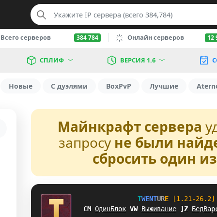
Всего серверов
Онлайн серверов
384 784
12 
СПЛИФ
ВЕРСИЯ 1.6
С
Новые
С дуэлями
BoxPvP
Лучшие
Atern
Майнкрафт сервера
у
запросу
не были найд
сбросить один и
T
W
E
N
T
U
R
E
[1.21-26.2]
_U
ОдинБлок
L
T
Выживание
V
M
БедВар