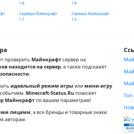
1.8
1.6
афт
Сервера Майнкрафт
Сервера Майнкрафт
1.7
1.5
ра
Сс
т проверить
Майнкрафт
сервер на
Май
ков находится на сервер
, а также подскажет
Май
езопасности
.
Май
рать
идеальный режим игры
или
мини-игру
 событием.
Minecraft-Status.Ru
поможет
Топ
ер Майнкрафт
по вашим параметрам!
Нов
ными лицами
, а все бренды и товарные знаки
их авторам.