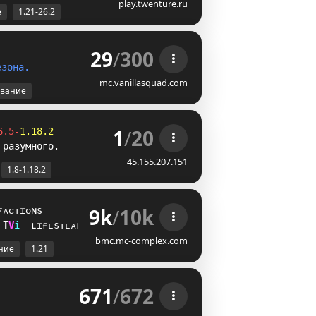
play.twenture.ru
е
1.21-26.2
29
/
300
е
з
о
н
а
.
mc.vanillasquad.com
вание
1
/
20
6.5-
1.18.2
 разумного.
45.155.207.151
1.8-1.18.2
9k
/
10k
ғᴀᴄᴛɪᴏɴs
L
@
i
ʟɪғᴇsᴛᴇᴀʟ
bmc.mc-complex.com
ние
1.21
671
/
672