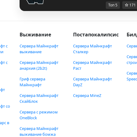
Топ 5
171
Выживание
Постапокалипсис
Бил
фт с
Сервера Майнкрафт
Сервера Майнкрафт
Серв
ми
выживание
Сталкер
Серв
фт с
Сервера Майнкрафт
Сервера Майнкрафт
стро
анархия (2b2t)
Раст
Серв
Гриф сервера
Сервера Майнкрафт
Speed
Майнкрафт
DayZ
афт
Сервера Майнкрафт
Сервера MineZ
СкайБлок
фт со
Сервера с режимом
OneBlock
арс в
Сервера Майнкрафт
выживание бомжа