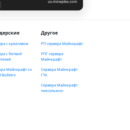
us.mineplex.com
дерские
Другое
ера с креативом
РП сервера Майнкрафт
ера с битвой
РПГ сервера
ителей
Майнкрафт
ера Майнкрафт со
Сервера Майнкрафт
 Builders
ГТА
Сервера Майнкрафт
пиксельмон