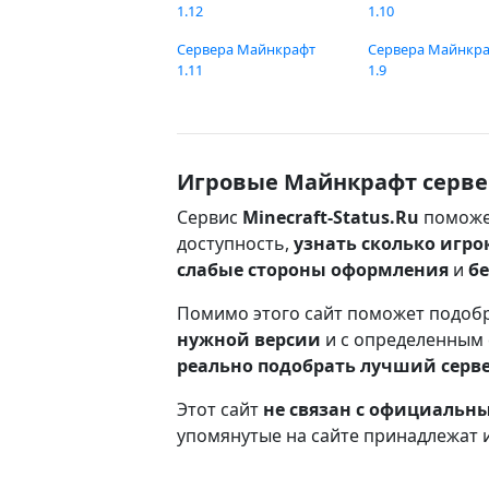
1.12
1.10
Сервера Майнкрафт
Сервера Майнкр
1.11
1.9
Игровые Майнкрафт серве
Сервис
Minecraft-Status.Ru
поможе
доступность,
узнать сколько игро
слабые стороны оформления
и
б
Помимо этого сайт поможет подоб
нужной версии
и с определенным
реально подобрать лучший серв
Этот сайт
не связан с официаль
упомянутые на сайте принадлежат 