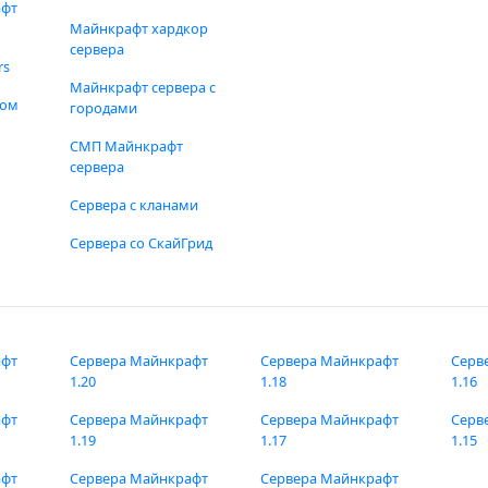
афт
Майнкрафт хардкор
сервера
rs
Майнкрафт сервера с
фом
городами
СМП Майнкрафт
сервера
Сервера с кланами
Сервера со СкайГрид
афт
Сервера Майнкрафт
Сервера Майнкрафт
Серв
1.20
1.18
1.16
афт
Сервера Майнкрафт
Сервера Майнкрафт
Серв
1.19
1.17
1.15
афт
Сервера Майнкрафт
Сервера Майнкрафт