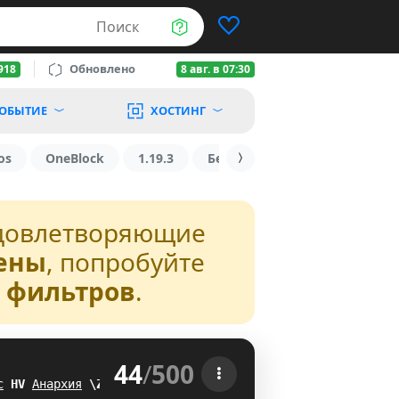
Поиск
Обновлено
918
8 авг. в 07:30
ОБЫТИЕ
ХОСТИНГ
os
OneBlock
1.19.3
БедВарс
1.16
1.8.2
довлетворяющие
ены
, попробуйте
з фильтров
.
44
/
500
 
с
@
R
Анархия
ZF