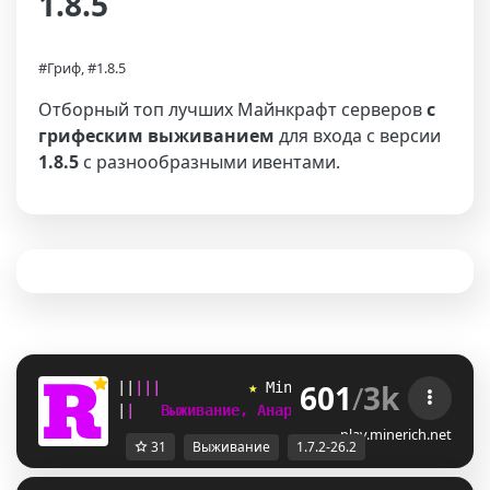
1.8.5
#Гриф, #1.8.5
Отборный топ лучших Майнкрафт серверов
с
грифеским выживанием
для входа с версии
1.8.5
с разнообразными ивентами.
601
/
3k
|
|
|
|
|
★ 
M
i
n
e
R
i
c
h
 ★ 
[
1.7.2-26.2
]  
|
|
Выживание, Анархия, SkyBlock, Гриф   
play.minerich.net
31
Выживание
1.7.2-26.2