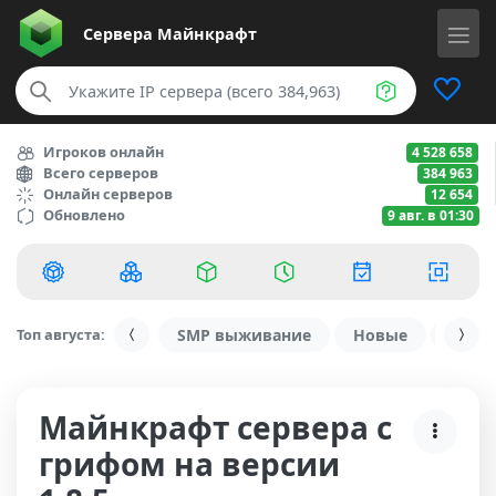
Сервера
Майнкрафт
Игроков онлайн
4 528 658
Всего серверов
384 963
Онлайн серверов
12 654
Обновлено
9 авг. в 01:30
Топ августа:
SMP выживание
Новые
С ду
Майнкрафт сервера с
грифом на версии