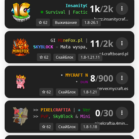
1k
/
2k
             InsanityCraft 
|| 
1.8 - 26.1
   ☻ 
Survival 
| 
Factions 
| 
Skyblock 
| 
Free
buzz.insanitycraf…
62
Выживание
1.8-26.1
11
/
2k
VO
M
i
n
e
F
o
x
.
p
l
| 
1.8.x - 1.21.11 
JV
S
K
Y
B
L
O
C
K
» 
Mała wyspa, ogromne możliwości!
s4.craftboard.pl
62
СкайБлок
1.8-1.21.11
8
/
900
           • 
MYCRAFT NETWORK
 • 
(1.8 - 1.21
•
ᴅᴜɴɢᴇᴏɴ
•
ʀᴘɢ
•
sᴋʏʙʟᴏᴄ
server.mycraft.es
62
СкайБлок
1.8-1.21
0
/
30
>>
 PIXEL
CRAFTIA 
| 
✳
 Version 1.8.X - 1.18.X
>> 
PvP
, 
SkyBlock 
& 
Minigames
 |
 jetzt joine
pixelcraftia.4min…
62
СкайБлок
1.8-1.18