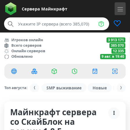
Сервера
Майнкрафт
Игроков онлайн
3 913 171
Всего серверов
385 070
Онлайн серверов
12 335
Обновлено
9 авг. в 19:40
Топ августа:
SMP выживание
Новые
С ду
Майнкрафт сервера
со СкайБлок на