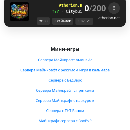
0
/
200
A
t
h
e
r
i
o
n
.
n
e
t
[
1
.
8
-
1
.
2
1
.
x
]
???
-
Citybuild
-
SkyPvP
-
SkyBlo
atherion.net
30
СкайБлок
1.8-1.21
Мини-игры
Сервера Майнкрафт Амонг Ас
Сервера Майнкрафт с режимом Игра в кальмара
Сервера с БедВарс
Сервера Майнкрафт с прятками
Сервера Майнкрафт с паркуром
Сервера с ТНТ Раном
Майнкрафт сервера с BoxPvP