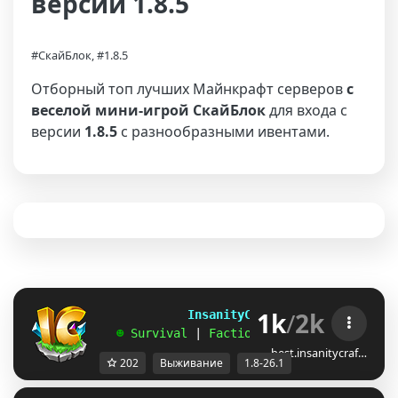
версии 1.8.5
#СкайБлок, #1.8.5
Отборный топ лучших Майнкрафт серверов
с
веселой мини-игрой СкайБлок
для входа с
версии
1.8.5
с разнообразными ивентами.
1k
/
2k
             InsanityCraft 
|| 
1.8 - 26.1
   ☻ 
Survival 
| 
Factions 
| 
Skyblock 
| 
Free
best.insanitycraf…
202
Выживание
1.8-26.1