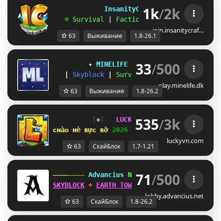
1k
/
2k
             InsanityCraft 
|| 
1.8 - 26.1
   ☻ 
Survival 
| 
Factions 
| 
Skyblock 
| 
Free
join.insanitycraf…
63
Выживание
1.8-26.1
33
/
500
✦ 
MINELIFE
[1.8 - 26.2]
 ✦
|
Skyblock
|
Survival
|
Prison
|
Towns
play.minelife.dk
63
Выживание
1.8-26.2
535
/
3k
[
✵
]   
LUCKYVN 
NETWORK  
[
VL
]  
1.7
ᴄʜàᴏ ʜè ʀựᴄ ʀỡ 
2026 
⋆ 
open 
ꜱᴋʏʙʟᴏᴄᴋ ᴇʀᴀ 
⋆ 
luckyvn.com
63
СкайБлок
1.7-1.21
71
/
500
 Advancius 
Network 
[1.8 - 26.2] 
SKYBLOCK
 + 
EARTH TOWNY
 UPDATES OUT 
NOW
!
lobby.advancius.net
63
СкайБлок
1.8-26.2