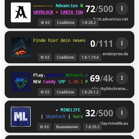
72
/
500
 Advancius 
Network 
[1.8 - 26.2] 
SKYBLOCK
 + 
EARTH TOWNY
 UPDATES OUT 
NOW
!
best.advancius.net
63
СкайБлок
1.8-26.2
0
/
111
Finde hier dein neues Zuhause 
- 
⚒
෴
۩
෴
♨ 
- 
1
enderprise.de
63
СкайБлок
1.8-1.19.4
69
/
4k
Play.
Skyblock
Network
.com
[1.8-26.1.2]
NEW 
Candy 
SMP
1.20.1 
Play Now!
play.skyblocknetw…
63
СкайБлок
1.8-26.1.2
32
/
500
✦ 
MINELIFE
[1.8 - 26.2]
 ✦
|
Skyblock
|
Survival
|
Prison
|
Towns
play.minelife.eu
63
Выживание
1.8-26.2