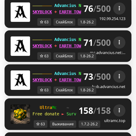
76
/
500
 Advancius 
Network 
[1.8 - 26.2] 
SKYBLOCK
 + 
EARTH TOWNY
 UPDATES OUT 
NOW
!
192.99.254.123
63
СкайБлок
1.8-26.2
71
/
500
 Advancius 
Network 
[1.8 - 26.2] 
SKYBLOCK
 + 
EARTH TOWNY
 UPDATES OUT 
NOW
!
mc.advancius.net:…
63
СкайБлок
1.8-26.2
73
/
500
 Advancius 
Network 
[1.8 - 26.2] 
SKYBLOCK
 + 
EARTH TOWNY
 UPDATES OUT 
NOW
!
hub.advancius.net
63
СкайБлок
1.8-26.2
158
/
158
Ultra
Mc
≈   
1.7.2 — 26.2
   ≈   
2020-
Free donate 
►
Survival
 • 
SkyBlock
 • 
Vanill
ultramc.top
63
Выживание
1.7.2-26.2