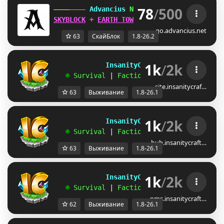
78
/
500
 Advancius 
Network 
[1.8 - 26.2] 
SKYBLOCK
 + 
EARTH TOWNY
 UPDATES OUT 
NOW
!
go.advancius.net
63
СкайБлок
1.8-26.2
1k
/
2k
             InsanityCraft 
|| 
1.8 - 26.1
   ☻ 
Survival 
| 
Factions 
| 
Skyblock 
| 
Free
site.insanitycraf…
63
Выживание
1.8-26.1
1k
/
2k
             InsanityCraft 
|| 
1.8 - 26.1
   ☻ 
Survival 
| 
Factions 
| 
Skyblock 
| 
Free
hub.insanitycraft…
63
Выживание
1.8-26.1
1k
/
2k
             InsanityCraft 
|| 
1.8 - 26.1
   ☻ 
Survival 
| 
Factions 
| 
Skyblock 
| 
Free
pms.insanitycraft…
62
Выживание
1.8-26.1