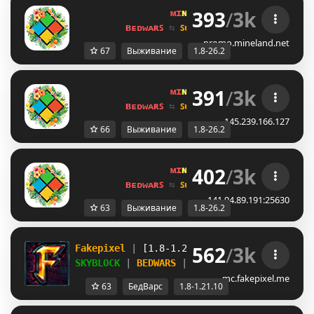
393
/
3k
ᴍɪ
ɴᴇ
ʟᴀ
ɴᴅ 
ɴᴇᴛᴡᴏʀᴋ 
☀ 
1.8 - 
ʙᴇᴅᴡᴀʀꜱ 
⇆ 
ꜱᴜʀᴠɪᴠᴀʟ ꜱᴍᴘ 
⇆ 
ꜱᴋʏʙʟᴏᴄᴋ 
promo.mineland.net
67
Выживание
1.8-26.2
391
/
3k
ᴍɪ
ɴᴇ
ʟᴀ
ɴᴅ 
ɴᴇᴛᴡᴏʀᴋ 
☀ 
1.8 - 
ʙᴇᴅᴡᴀʀꜱ 
⇆ 
ꜱᴜʀᴠɪᴠᴀʟ ꜱᴍᴘ 
⇆ 
ꜱᴋʏʙʟᴏᴄᴋ 
145.239.166.127
66
Выживание
1.8-26.2
402
/
3k
ᴍɪ
ɴᴇ
ʟᴀ
ɴᴅ 
ɴᴇᴛᴡᴏʀᴋ 
☀ 
1.8 - 
ʙᴇᴅᴡᴀʀꜱ 
⇆ 
ꜱᴜʀᴠɪᴠᴀʟ ꜱᴍᴘ 
⇆ 
ꜱᴋʏʙʟᴏᴄᴋ 
141.94.89.191:25630
63
Выживание
1.8-26.2
562
/
3k
Fakepixel 
| 
[1.8-1.21.10] 
| 
Play 
& 
compete
SKYBLOCK 
| 
BEDWARS 
| 
BUILDFFA 
+ MORE
mc.fakepixel.me
63
БедВарс
1.8-1.21.10