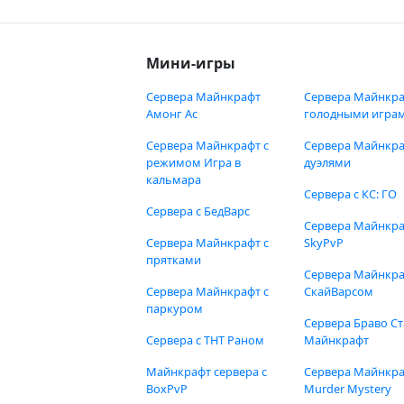
Мини-игры
Сервера Майнкрафт
Сервера Майнкра
Амонг Ас
голодными игра
Сервера Майнкрафт с
Сервера Майнкра
режимом Игра в
дуэлями
кальмара
Сервера с КС: ГО
Сервера с БедВарс
Сервера Майнкр
Сервера Майнкрафт с
SkyPvP
прятками
Сервера Майнкра
Сервера Майнкрафт с
СкайВарсом
паркуром
Сервера Браво Ст
Сервера с ТНТ Раном
Майнкрафт
Майнкрафт сервера с
Сервера Майнкр
BoxPvP
Murder Mystery