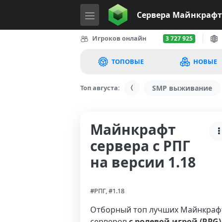
Сервера
Майнкрафт
Игроков онлайн
3 727 925
ТОПОВЫЕ
НОВЫЕ
Топ августа:
SMP выживание
Майнкрафт
сервера с РПГ
на версии 1.18
#РПГ, #1.18
Отборный топ лучших Майнкраф
серверов
с ролевой игрой (RPG)