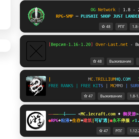
OG
-
Network 
| 
1.8 - 
RPG-SMP 
─ 
PLUSHIE SHOP JUST LANDE
48
РПГ
1.8
[
Версия-1.16-1.20
] 
Over-Last.net
- В
48
Выживание
|               
M
C
.
T
R
I
L
L
I
U
M
H
Q
.
C
O
M   
F
R
E
E
R
A
N
K
S
|
F
R
E
E
K
I
T
S
|
M
C
M
M
O
|
S
U
R
47
Выживание
1.8-1
[    
 <
MC.iecraft.com
♦
御灵游
>
●
RPG
+
粘液
+
生存
+
建筑
|
可矿透
|
●
永
不
停
服
✔
1
47
РПГ
1.12.