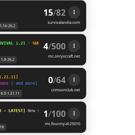
15
/
82
survivalandia.com
1.16-26.2
4
/
500
RVIVAL 1.21 
• 
SURVIVAL RPG 
• 
PracticePVP 
• 
MINIJUEGOS
mc.onryxcraft.net
1.8-26.2
0
/
64
1.21.11]
e
o
n
s
|
a
n
d
m
o
r
e
]
crimsonclub.net
16.5-1.21.11
1
/
100
8 - LATEST] 
New season started!
mc.four.my.id:25010
.18