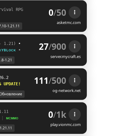
0
/
50
rvival RPG
asketmc.com
7.10-1.21.11
27
/
900
- 1.21)
 •
ᴋʏʙʟᴏᴄᴋ
•
server.mycraft.es
1.8-1.21
111
/
500
26.2
S UPDATE!    
og-network.net
Обновление
0
/
1k
1.11
 
| 
ᴍᴄᴍᴍᴏ
play.vionmc.com
-1.21.11