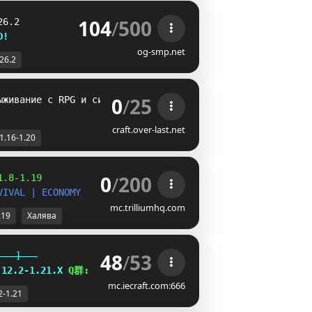
104
/
500
26.2
D!           
og-smp.net
-26.2
0
/
25
ыживание с RPG и сильными мобами! Брось вызов себе!
craft.over-last.net
1.16-1.20
0
/
200
1.8-1.19           
|
V
I
V
A
L
|
E
C
O
N
O
M
Y
mc.trilliumhq.com
.19
Халява
48
/
53
   ]   
.12.2-1.21.X
Q群:
650618427
mc.iecraft.com:666
2-1.21