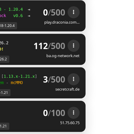
0
/
500
8 - 1.20.4  
◄
ock   
v0.6  
◄
play.draconia.com…
18-1.20.4
112
/
500
26.2
D!         
ba.og-network.net
-26.2
3
/
500
 [
1.13.x
-
1.21.x
]
em 
- 
mcMMO
secretcraft.de
-1.21
0
/
100
               
51.75.60.75
-1.21