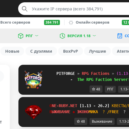
Всего серверов
Онлайн серверов
384 791
12 
РПГ
ВЕРСИЯ 1.18
С
Новые
С дуэлями
BoxPvP
Лучшие
Atern
PITFORGE 
»
RPG Factions 
»
(1.13
-  
The RPG Faction Server
48
РПГ
1.13-
O
N
E
-
R
U
B
Y
.
N
E
T
[1.13 - 26.2]
К
В
Е
С
Т
Ы
/
В
Ы
Ж
И
В
А
Н
И
Е
◆ 
Э
К
О
Н
О
М
И
К
А
?
/
F
R
E
E
 ? 
т
48
Выживание
1.13-