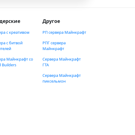
дерские
Другое
ера с креативом
РП сервера Майнкрафт
ера с битвой
РПГ сервера
ителей
Майнкрафт
ера Майнкрафт со
Сервера Майнкрафт
 Builders
ГТА
Сервера Майнкрафт
пиксельмон