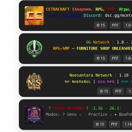
CETRACRAFT 
(
Анархия, 
RPG, 
PVP, 
Игры,
Старт: 
03.04.24
Discord: 
dsc.gg/mcet
15
РПГ
1.9
OG
-
Network 
| 
1.8 - 
RPG-SMP 
─ 
FURNITURE SHOP UNLEASHE
15
РПГ
1.8
Noesantara Network 
| 
1.18 
ʀᴘ ɴᴏᴇʀᴇʙᴇʟ 
| 
ᴇᴄᴏ ʀᴘɢ 
| 
ᴘᴠᴘ 
15
РПГ
1
? 
CHAOS NETWORK
 ? 
[
1.16
 - 
26.1
]
Modos: 
? 
Gens 
- 
⚔ 
Practice 
- 
✦ 
BoxPv
15
РПГ
1.16