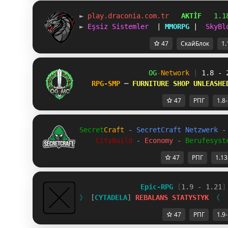
► 
play.draconia.com.tr   
AKTİF   
1.1
► 
Eşsiz Sistemler  
| 
MMORPG 
|  
SkyBl
47
СкайБлок
1.
OG
-
Network 
| 
1.8 - 
RPG-SMP 
─ 
FURNITURE SHOP UNLEASHE
47
РПГ
1.8
Secret
Craft 
- 
SecretCraft Netzwerk 
-
CityBuild 
- 
Economy 
- 
Berufesyst
47
РПГ
1.13
Epic-RPG 
[
1.9 - 1.21
]
》 
[
CYTADELA
] 
R
E
B
A
L
A
N
S 
S
T
A
T
Y
S
T
Y
K 
《
47
РПГ
1.9