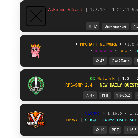
Asketmc VCraft 
| 1.7.10 - 1.21.11 Su
47
Выживание
1.
           • 
MYCRAFT NETWORK
 • 
(1.8 
•
ᴅᴜɴɢᴇᴏɴ
•
ʀᴘɢ
•
s
47
СкайБлок
OG
-
Network 
| 
1.8 - 
RPG-SMP 2.4 
─ 
NEW DAILY QUEST
47
РПГ
1.8-26.2
ᴠiᴏɴᴍᴄ 
» 
1.16.5 - 1.2
ᴛᴏᴡɴʏ 
| 
ɢᴇʀçᴇᴋ ᴅüɴʏᴀ ʜᴀʀɪᴛᴀʟɪ
19
РПГ
1.16.5