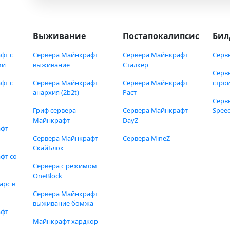
Выживание
Постапокалипсис
Бил
фт с
Сервера Майнкрафт
Сервера Майнкрафт
Серв
ми
выживание
Сталкер
Серв
фт с
Сервера Майнкрафт
Сервера Майнкрафт
стро
анархия (2b2t)
Раст
Серв
Гриф сервера
Сервера Майнкрафт
Speed
Майнкрафт
DayZ
афт
Сервера Майнкрафт
Сервера MineZ
СкайБлок
фт со
Сервера с режимом
OneBlock
арс в
Сервера Майнкрафт
выживание бомжа
афт
Майнкрафт хардкор