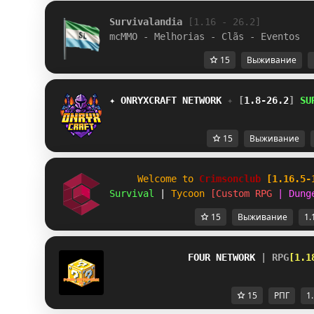
Survivalandia 
[1.16 - 26.2]
mcMMO - Melhorias - Clãs - Eventos
15
Выживание
✦ 
ONRYXCRAFT 
NETWORK 
✦ 
[
1.8-26.2
] 
SU
15
Выживание
Welcome to 
Crimsonclub 
[1.16.5-
Survival 
| 
Tycoon 
[
C
u
s
t
o
m
R
P
G
|
D
u
n
g
15
Выживание
1.
FOUR NETWORK 
| RPG
[1.1
15
РПГ
1