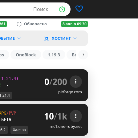
Поиск
Обновлено
861
8 авг. в 09:30
ОБЫТИЕ
ХОСТИНГ
os
OneBlock
1.19.3
БедВарс
1.16
1.8.2
0
/
200
-1.21.4)
!
  -
pitforge.com
1.21.4
10
/
1k
R
P
G
/
P
V
P
 БЕТА
mc1.one-ruby.net
26.2
Халява