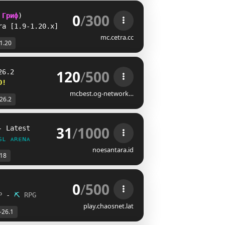
0
/
300
 
Гриф
) 
ra 
[1.9-1.20.x]
mc.cetra.cc
-1.20
120
/
500
26.2
D!         
mcbest.og-network…
-26.2
31
/
1000
- Latest
sʟ ᴀʀᴇɴᴀ
noesantara.id
.18
0
/
500
P 
- 
⛏ 
RPG
play.chaosnet.lat
-26.1