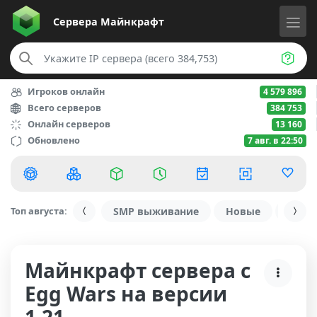
Сервера
Майнкрафт
Игроков онлайн
4 579 896
Всего серверов
384 753
Онлайн серверов
13 160
Обновлено
7 авг. в 22:50
Топ августа:
SMP выживание
Новые
С ду
Майнкрафт сервера с
Egg Wars на версии