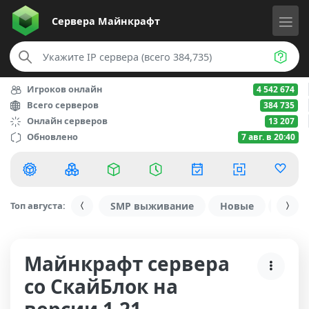
Сервера
Майнкрафт
Игроков онлайн
4 542 674
Всего серверов
384 735
Онлайн серверов
13 207
Обновлено
7 авг. в 20:40
Топ августа:
SMP выживание
Новые
С ду
Майнкрафт сервера
со СкайБлок на