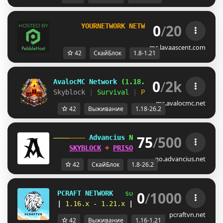
0
/
20
       YOURNETWORK NETWORK 
[1.8-1.21]     
mc.lavaascent.com
42
СкайБлок
1.8-1.21
0
/
2k
AvalocMC Network 
(1.18.x-26.2)
Skyblock 
| 
Survival 
| 
Prison 
| 
Factions 
» 
mc.avalocmc.net
42
Выживание
1.18-26.2
75
/
500
 Advancius 
Network 
[1.8 - 26.2] 
SKYBLOCK
 + 
PRISON
 UPDATES OUT 
NOW
!
go.advancius.net
42
СкайБлок
1.8-26.2
0
/
1000
PCRAFT NETWORK
sᴜʀᴠɪᴠᴀʟ 
| 
sᴋʏʙʟᴏᴄᴋ 
|
1.16.x 
- 
1.21.x 
|      
ᴇᴄᴏ sᴍᴘ 
| 
ᴇᴀʀᴛʜ
pcraftvn.net
42
Выживание
1.16-1.21