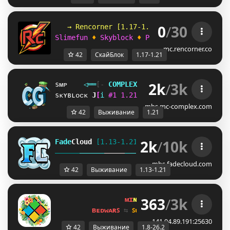
0
/
30
   → Rencorner [1.17-1.21] ←      
Slimefun
 ♦ 
Skyblock
 ♦ 
Plot
 ♦ 
Crossplay
mc.rencorner.co
42
СкайБлок
1.17-1.21
2k
/
3k
sᴍᴘ
◁
═
═
[‐
C
O
M
P
L
E
X
G
A
M
I
N
G
‐]
═
═
▷
ғᴀᴄᴛɪᴏ
sᴋʏʙʟᴏᴄᴋ
^
A
i
#
1
1
.
2
1
ᴠ
ᴀ
ɴ
ɪ
ʟ
ʟ
ᴀ
ɴ
ᴇ
ᴛ
ᴡ
ᴏ
ʀ
ᴋ
O
W
i
mbs.mc-complex.com
42
Выживание
1.21
2k
/
10k
Fade
Cloud
[1.13-1.21]   
PRISON 
GENS 
SKYBLO
DUNGEON
mbs.fadecloud.com
42
Выживание
1.13-1.21
363
/
3k
ᴍɪ
ɴᴇ
ʟᴀ
ɴᴅ 
ɴᴇᴛᴡᴏʀᴋ 
☀ 
1.8 - 
ʙᴇᴅᴡᴀʀꜱ 
⇆ 
ꜱᴜʀᴠɪᴠᴀʟ ꜱᴍᴘ 
⇆ 
ꜱᴋʏʙʟᴏᴄᴋ 
141.94.89.191:25630
42
Выживание
1.8-26.2