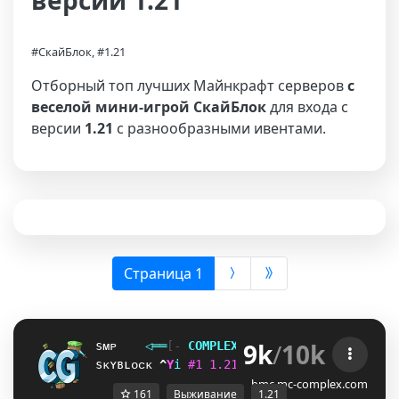
версии 1.21
#СкайБлок, #1.21
Отборный топ лучших Майнкрафт серверов
с
веселой мини-игрой СкайБлок
для входа с
версии
1.21
с разнообразными ивентами.
(выбрана)
Страница 1
9k
/
10k
sᴍᴘ
◁
═
═
[‐
C
O
M
P
L
E
X
G
A
M
I
N
G
‐]
═
═
▷
ғᴀᴄᴛɪᴏ
sᴋʏʙʟᴏᴄᴋ
E
G
i
#
1
1
.
2
1
ᴠ
ᴀ
ɴ
ɪ
ʟ
ʟ
ᴀ
ɴ
ᴇ
ᴛ
ᴡ
ᴏ
ʀ
ᴋ
S
N
i
bmc.mc-complex.com
161
Выживание
1.21