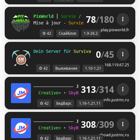
78
/
180
PixWorld 
┃ 
Survie 
/ 
Skyblock 
┃ 
1.9 ➸ 26.2
Mise à jour - 
Survie 
ORION
play.pixworld.fr
42
СкайБлок
1.9-26.2
0
/
45
Dein Server für 
Survival und 
Skyblock 
für 
168.119.67.25
42
Выживание
1.10-1.21
313
/
314
JUST
MC
(1.16 
– 
1.21.11) 
Creative+ 
• 
SkyBlockTech 
• 
LuckyWars 
• 
B
info.justmc.ru
42
БедВарс
1.16-1.21.11
308
/
309
JUST
MC
(1.16 
– 
1.21.11) 
Creative+ 
• 
SkyBlockTech 
• 
LuckyWars 
• 
B
aboad.justmc.ru
42
БедВарс
1.16-1.21.11