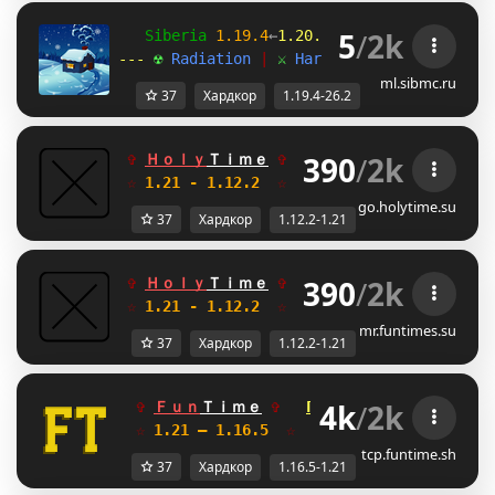
5
/
2k
   Siberia 
1.19.4
←
1.20.1
→
26.2 
[
Trails 
& 
Ta
--- 
☢ 
Radiation 
| 
⚔ 
Hardcore 
| 
☠ 
Assaults 
ml.sibmc.ru
37
Хардкор
1.19.4-26.2
390
/
2k
✞ 
Ｈｏｌｙ
Ｔｉｍｅ
✞  
FREE ДОНАТ
RP
АНАРХИЯ
☆
 1.21 - 1.12.2  
☆     
Глобальное обновле
go.holytime.su
37
Хардкор
1.12.2-1.21
390
/
2k
✞ 
Ｈｏｌｙ
Ｔｉｍｅ
✞  
FREE ДОНАТ
LR
АНАРХИЯ
☆
 1.21 - 1.12.2  
☆     
Глобальное обновле
mr.funtimes.su
37
Хардкор
1.12.2-1.21
4k
/
2k
✞ 
Ｆｕｎ
Ｔｉｍｅ
✞   
ГРИФЕРСКИЙ
I\
АНАРХИЯ
☆
 1.21 — 1.16.5  
☆    
Глобальное обновле
tcp.funtime.sh
37
Хардкор
1.16.5-1.21