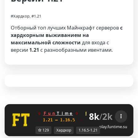
#Хардкор, #1.21
Отборный топ лучших Майнкрафт серверов
с
хардкорным выживанием на
максимальной сложности
для входа с
версии
1.21
с разнообразными ивентами.
8k
/
2k
✞ 
Ｆｕｎ
Ｔｉｍｅ
✞   
ГРИФЕРСКИЙ
\X
АНАРХИЯ
☆
 1.21 — 1.16.5  
☆    
Глобальное обновле
play.funtime.su
129
Хардкор
1.16.5-1.21