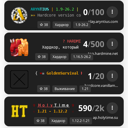
0
/
100
ARYN
TIUS 
| 
1.9-26.2 
| 
play.aryntius.net
»
» 
Hardcore version coming 
soon
?
play.aryntius.com
38
Хардкор
1.9-26.2
4
/
500
?
H
A
R
D
M
I
N
E
?
|
1.16.5 - 26.2
Хардкор, который не снился даже дьяво
top.hardmine.net
38
Хардкор
1.16.5-26.2
1
/
20
  { 
❤
☠ 
GoldenSurvival
Hardcore
SMP
❤
☠ 
hardcore.vanillam…
38
Выживание
1.21
590
/
2k
✞ 
Ｈｏｌｙ
Ｔｉｍｅ
✞  
FREE ДОНАТ
XF
АНАРХИЯ
☆
 1.21 - 1.12.2  
☆     
Глобальное обновле
ap.holytime.su
38
Хардкор
1.12.2-1.21