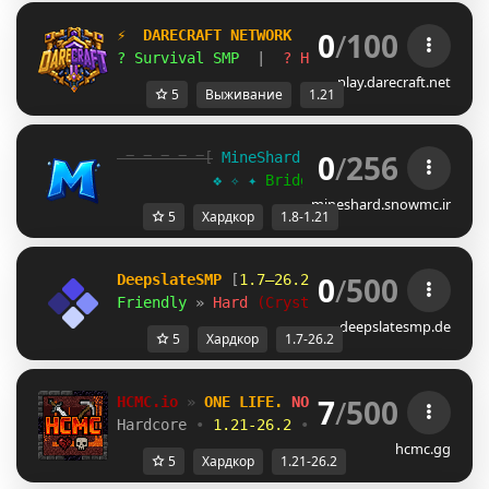
0
/
100
⚡  DARECRAFT NETWORK  ⚡
[1.21+]
? Survival SMP
|
? Hardcore Lifesteal
[
play.darecraft.net
5
Выживание
1.21
0
/
256
-=-=-=-=-=[
 MineShard 
- 
1.8-1.21 
]=-=-=-=-
           ❖ ✧ ✦ 
Bridge Update
 ✦ ✧ ❖
mineshard.snowmc.ir
5
Хардкор
1.8-1.21
0
/
500
DeepslateSMP
 [
1.7–26.2
]
Friendly 
» 
Hard 
(Crystal PvP) 
» 
deepslates
deepslatesmp.de
5
Хардкор
1.7-26.2
7
/
500
HCMC.io 
» 
ONE LIFE. 
NO SECOND CHANCES.
Hardcore 
• 
1.21-26.2 
• 
Voice Chat 
• 
HCMC.g
hcmc.gg
5
Хардкор
1.21-26.2