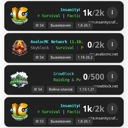
1k
/
2k
             InsanityCraft 
|| 
1.8 - 26.1
   ☻ 
Survival 
| 
Factions 
| 
Skyblock 
| 
Free
join.insanitycraf…
54
Выживание
1.8-26.1
0
/
2k
AvalocMC Network 
(1.18.x-26.2)
Skyblock 
| 
Survival 
| 
Prison 
| 
Factions 
» 
mc.avalocmc.net
54
Выживание
1.18-26.2
0
/
500
GrowBlock     Factions     
[
1.13
Raiding 
& 
PvP 
& 
Level 
& 
Skills 
&
growblock.net
54
Война кланов
1.13-1.21
1k
/
2k
             InsanityCraft 
|| 
1.8 - 26.1
   ☻ 
Survival 
| 
Factions 
| 
Skyblock 
| 
Free
site.insanitycraf…
53
Выживание
1.8-26.1