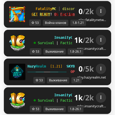
0
/
2k
Fatality
MC 
┃ 
discord.gg/fatalitymc
[1.
G
E
T
R
E
A
D
Y
! 
O
G
F
a
c
t
i
o
n
s
MAP #14 
SATURDAY!
play.fatalitynetw…
53
Война кланов
1.8-1.21
1k
/
2k
             InsanityCraft 
|| 
1.8 - 26.1
   ☻ 
Survival 
| 
Factions 
| 
Skyblock 
| 
Free
pms.insanitycraft…
53
Выживание
1.8-26.1
0
/
5k
Hazy
Realm  
[1.21]  
SKYBLOCK 
MINIGAMES 
PLOT
----
----
---
----
----
OP-FACTIONS 
SURVIVAL
play.hazyrealm.net
53
Выживание
1.21
1k
/
2k
             InsanityCraft 
|| 
1.8 - 26.1
   ☻ 
Survival 
| 
Factions 
| 
Skyblock 
| 
Free
mbs.insanitycraft…
53
Выживание
1.8-26.1