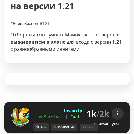
на версии 1.21
#ВойнаКланов, #1.21
Отборный топ лучших Майнкрафт серверов
с
выживанием в клане
для входа с версии
1.21
с разнообразными ивентами.
1k
/
2k
             InsanityCraft 
|| 
1.8 - 26.1
   ☻ 
Survival 
| 
Factions 
| 
Skyblock 
| 
Free
best.insanitycraf…
182
Выживание
1.8-26.1