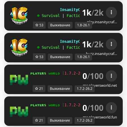
1k
/
2k
             InsanityCraft 
|| 
1.8 - 26.1
   ☻ 
Survival 
| 
Factions 
| 
Skyblock 
| 
Free
play.insanitycraf…
53
Выживание
1.8-26.1
1k
/
2k
             InsanityCraft 
|| 
1.8 - 26.1
   ☻ 
Survival 
| 
Factions 
| 
Skyblock 
| 
Free
buzz.insanitycraf…
53
Выживание
1.8-26.1
0
/
100
ᴘ
ʟ
ᴀ
ʏ
ᴇ
ʀ
s 
ᴡ
ᴏ
ʀ
ʟ
ᴅ 
[
1.7.2-26.2
] 
В
ы
ж
и
в
а
н
и
е 
с 
п
л
ю
mc.playersworld.net
21
Выживание
1.7.2-26.2
0
/
100
ᴘ
ʟ
ᴀ
ʏ
ᴇ
ʀ
s 
ᴡ
ᴏ
ʀ
ʟ
ᴅ 
[
1.7.2-26.2
] 
В
ы
ж
и
в
а
н
и
е 
с 
п
л
ю
mc.playersworld.fun
21
Выживание
1.7.2-26.2