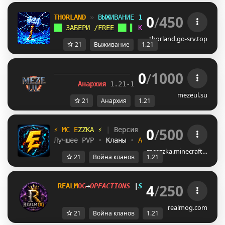
0
/
450
THORLAND 
» 
ВЫЖИВАНИЕ 1.21+ 
⚡
██ 
ЗАБЕРИ /FREE 
██ ▌ 
КЕЙСЫ ▌ 
КЛАНЫ ▌ 
ЭКОНО
thorland.go-srv.top
21
Выживание
1.21
0
/
1000
⚡
M
E
Z
E
U
L
.
S
U
⚡
Анархия
1.21-1.26.1+
┃
Кланы
•
Ивент
mezeul.su
21
Анархия
1.21
0
/
500
⚡
M
C
E
Z
Z
K
A
⚡
|
 Версия 
1.21+
Лучшее PVP 
• 
Кланы 
• 
Арены
mcezzka.minecraft…
21
Война кланов
1.21
4
/
250
R
E
A
L
M
O
G
→
OPFACTIONS
|
SEASON 0
|
1.21+
Build
realmog.com
21
Война кланов
1.21