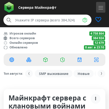
Сервера
Майнкрафт
Игроков онлайн
4 758 864
Всего серверов
384 924
Онлайн серверов
12 679
Обновлено
8 авг. в 23:10
Топ августа:
SMP выживание
Новые
С ду
Майнкрафт сервера с
клановыми войнами