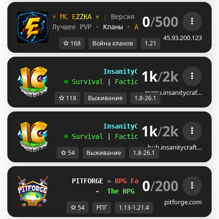
0
/
500
⚡
M
C
E
Z
Z
K
A
⚡
|
 Версия 
1.21+
Лучшее PVP 
• 
Кланы 
• 
Арены
45.93.200.123
168
Война кланов
1.21
1k
/
2k
             InsanityCraft 
|| 
1.8 - 26.1
   ☻ 
Survival 
| 
Factions 
| 
Skyblock 
| 
Free
menu.insanitycraf…
118
Выживание
1.8-26.1
1k
/
2k
             InsanityCraft 
|| 
1.8 - 26.1
   ☻ 
Survival 
| 
Factions 
| 
Skyblock 
| 
Free
hub.insanitycraft…
54
Выживание
1.8-26.1
0
/
200
PITFORGE 
»
RPG Factions 
»
(1.13-1.21.
-  
The RPG Faction Server!
  -
pitforge.com
54
РПГ
1.13-1.21.4