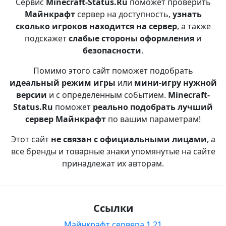
Сервис
Minecraft-Status.Ru
поможет проверить
Майнкрафт
сервер на доступность,
узнать
сколько игроков находится на сервер
, а также
подскажет
слабые стороны оформления
и
безопасности
.
Помимо этого сайт поможет подобрать
идеальный режим игры
или
мини-игру нужной
версии
и с определенным событием.
Minecraft-
Status.Ru
поможет
реально подобрать лучший
сервер Майнкрафт
по вашим параметрам!
Этот сайт
не связан с официальными лицами
, а
все бренды и товарные знаки упомянутые на сайте
принадлежат их авторам.
Ссылки
Майнкрафт сервера 1.21