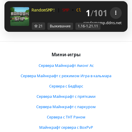
1
/
101
RandomSMP! 
| 
SMP 
• 
Clans 
• 
Semi-Vanilla
ran
randomsmp.ddns.net
21
Выживание
1.16-1.21.11
Мини-игры
Сервера Майнкрафт Амонг Ас
Сервера Майнкрафт с режимом Игра в кальмара
Сервера с БедВарс
Сервера Майнкрафт с прятками
Сервера Майнкрафт с паркуром
Сервера с ТНТ Раном
Майнкрафт сервера с BoxPvP