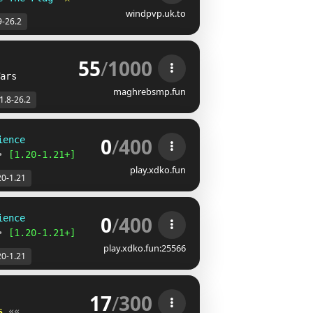
windpvp.uk.to
9-26.2
55
/
1000
ars
maghrebsmp.fun
1.8-26.2
0
/
400
ience
•
[1.20-1.21+]
play.xdko.fun
20-1.21
0
/
400
ience
•
[1.20-1.21+]
play.xdko.fun:25566
20-1.21
17
/
300
s
««