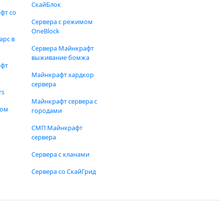
СкайБлок
фт со
Сервера с режимом
OneBlock
арс в
Сервера Майнкрафт
выживание бомжа
афт
Майнкрафт хардкор
сервера
rs
Майнкрафт сервера с
фом
городами
СМП Майнкрафт
сервера
Сервера с кланами
Сервера со СкайГрид