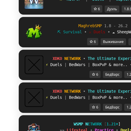
6
Дуэль
1.8.
MaghrebSMP
1.8 - 26.2
⛏ Survival
∙
⚔ Duels
∙
☁ SheepW
6
Выживание
X
D
K
O
N
E
T
W
O
R
K
•
The Ultimate Exper
⚡
Duels
|
BedWars
|
BoxPvP & more..
6
БедВарс
1.
X
D
K
O
N
E
T
W
O
R
K
•
The Ultimate Exper
⚡
Duels
|
BedWars
|
BoxPvP & more..
6
БедВарс
1.
W
S
M
P
N
E
T
W
O
R
K
[
1.21+
]
»»
Lifesteal
•
P
r
a
c
t
i
c
e
•
Duel