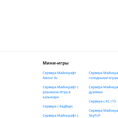
Мини-игры
Сервера Майнкрафт
Сервера Майнкра
Амонг Ас
голодными игра
Сервера Майнкрафт с
Сервера Майнкра
режимом Игра в
дуэлями
кальмара
Сервера с КС: ГО
Сервера с БедВарс
Сервера Майнкр
Сервера Майнкрафт с
SkyPvP