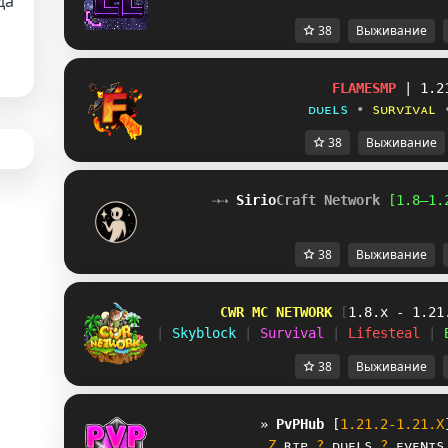
да
38
Выживание
FLAMESMP
| 1.2
ᴅᴜᴇʟѕ
•
ѕᴜʀᴠɪᴠᴀʟ
38
Выживание
⇢⇢ 
Sirio
Craft Network
[1.8–1.
38
Выживание
        CWR MC NETWORK 
[
1.8.x - 1.21
| 
Skyblock 
| 
Survival 
| 
Lifesteal 
| 
38
Выживание
» 
PvPHub
[
1.21.2-1.21.X
Z
 ʀᴛᴘ 
?
 ᴅᴜᴇʟs 
?
 ᴇᴠᴇɴᴛs