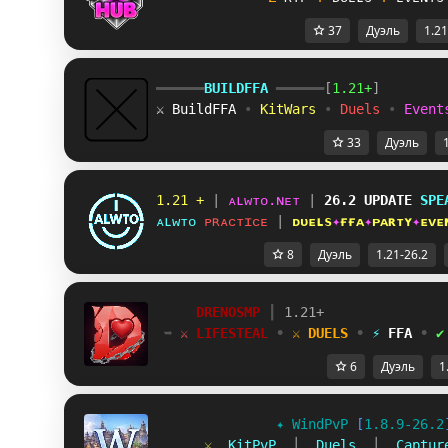
37
Дуэль
1.21
━━━━━━
BUILDFFA 
━━━━━━
[
1.21+
]
⚔ BuildFFA 
• 
KitWars 
• 
Duels 
• 
Event
33
Дуэль
1.21 +
 | 
ᴀʟᴡᴛᴏ.ɴᴇᴛ
 | 
26.2 UPDATE
SPE
ᴀʟᴡᴛᴏ
 ᴘʀᴀᴄᴛɪᴄᴇ
 | 
ᴅᴜᴇʟs
✦
ғғᴀ
✦
ᴘᴀʀᴛʏ
✦
ᴇᴠᴇ
8
Дуэль
1.21-26.2
DRENOSMP 
┃ 
1.21+
➥ 
⚔ 
LIFESTEAL 
• 
⚔ 
DUELS 
• 
⚡ 
FFA 
• 
✔
6
Дуэль
1
✦ 
WindPvP 
[
1.8.9-26.2
⚔  
KitPvP  
│  
Duels  
│  
Captur