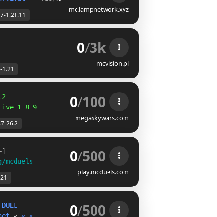
mc.lampnetwork.xyz
.7-1.21.11
0
/
3k
mcvision.pl
9-1.21
0
/
100
.2
tive 1.8.9
megaskywars.com
.7-26.2
0
/
500
+]
g/mcduels
play.mcduels.com
.21
0
/
500
D
U
E
L
net 
« 
« 
«