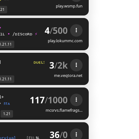
play.wsmp.fun
.21
4
/
500
✦
ıʟ 
• 
/ᴅɪsᴄᴏʀᴅ 
⚡
play.lokummc.com
1.21.11
3
/
2k
]
ᴅ
ᴜ
ᴇ
ʟ
ꜱ
?
ʀ
ᴛ
ᴘ
ꜰ
ɪ
ɢ
ʜ
ᴛ
ꜱ
☆ 
ꜰ
ꜰᴀ
ꜱ
me.veqtora.net
1.21.11
117
/
1000
1+
•
ꜰꜰᴀ
mcsrvs.flamefrags…
1.21
36
/
0
urvival    
[EU
/
NA
]