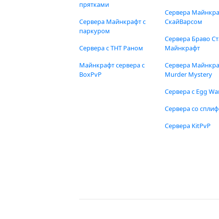
прятками
Сервера Майнкра
Сервера Майнкрафт с
СкайВарсом
паркуром
Сервера Браво Ст
Сервера с ТНТ Раном
Майнкрафт
Майнкрафт сервера с
Сервера Майнкр
BoxPvP
Murder Mystery
Сервера с Egg Wa
Сервера со спли
Сервера KitPvP