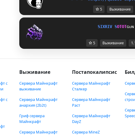
5
Выживание
S
I
X
R
I
V
S
O
T
O
T
ɢᴜɴ
5
Выживание
1.
Выживание
Постапокалипсис
Бил
фт с
Сервера Майнкрафт
Сервера Майнкрафт
Серв
ми
выживание
Сталкер
Серв
фт с
Сервера Майнкрафт
Сервера Майнкрафт
стро
анархия (2b2t)
Раст
Серв
Гриф сервера
Сервера Майнкрафт
Speed
Майнкрафт
DayZ
афт
Сервера Майнкрафт
Сервера MineZ