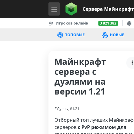
Сервера
Майнкрафт
Игроков онлайн
3 821 382
ТОПОВЫЕ
НОВЫЕ
Майнкрафт
сервера с
дуэлями на
версии 1.21
#Дуэль, #1.21
Отборный топ лучших Майнкраф
серверов
с PvP режимом для