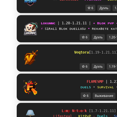
6
Дуэль
1
ʟᴏᴋᴜᴍᴍᴄ 
| 
1.20-1.21.11 
| 
✦ ʙʟᴏᴋ ᴘᴠᴘ 
⚡ 
ꜱıʀᴀʟı ʙʟᴏᴋ ᴅᴜᴇʟʟᴏꜱᴜ 
• 
ʀᴇᴋᴀʙᴇᴛᴇ ᴋᴀᴛ
6
Дуэль
1.20-
V
e
q
t
o
r
a
[
1.19-1.21.11
6
Дуэль
1.19-
FLAMESMP
| 1.2
ᴅᴜᴇʟѕ
•
ѕᴜʀᴠɪᴠᴀʟ
6
Выживание
L
a
m
p
 N
e
t
w
o
r
k 
[1.7-1.21.11]
Lifesteal 
· 
KitPvP 
· 
Duels 
· 
S