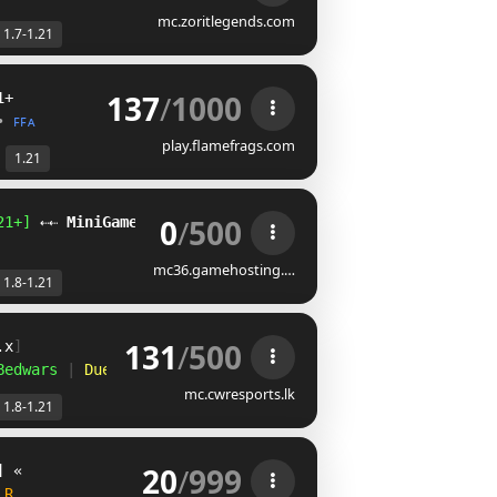
mc.zoritlegends.com
1.7-1.21
137
/
1000
1+
•
ꜰꜰᴀ
play.flamefrags.com
1.21
0
/
500
21+]
 ⇠⇠ 
MiniGames
+ 
Survival
+ 
PvP
+ 
Duels
+ 
Parkour
mc36.gamehosting.…
1.8-1.21
131
/
500
.x
]
Bedwars 
| 
Duels 
|
mc.cwresports.lk
1.8-1.21
20
/
999
] 
«               
ᴇᴜ
 
H