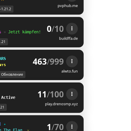
pvphub.me
-1.21.2
0
/
10
s 
» 
Jetzt kämpfen!
buildffa.de
1.21
463
/
999
ARS
ɴᴛs
alwto.fun
Обновление
11
/
100
 
Active
play.drenosmp.xyz
.21
1
/
70
] 
✦
e The Flag  
⚔