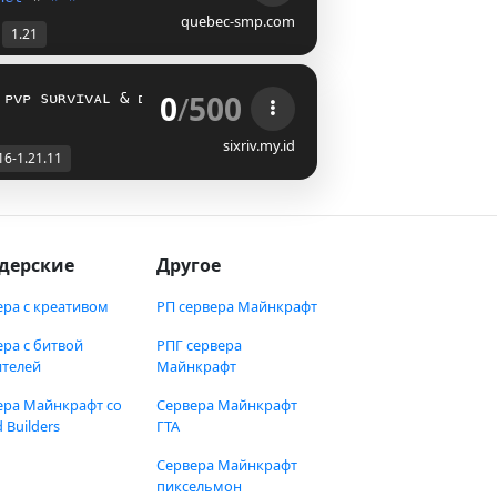
quebec-smp.com
1.21
0
/
500
 ᴘᴠᴘ sᴜʀᴠɪᴠᴀʟ & ᴅᴜᴇʟ
[1.21.11 - 1.16]
sixriv.my.id
16-1.21.11
дерские
Другое
ера с креативом
РП сервера Майнкрафт
ера с битвой
РПГ сервера
ителей
Майнкрафт
ера Майнкрафт со
Сервера Майнкрафт
 Builders
ГТА
Сервера Майнкрафт
пиксельмон