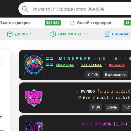
Всего серверов
Онлайн серверов
384 684
13 
ДУЭЛЬ
ВЕРСИЯ 1.21
СОБЫТИЕ
〓〓  
ＭＩＮＥＰＥＡＫ 
¤ 
1.8 - 26.2 
¤ 
\
〓〓 
ꜱᴜʀᴠɪᴠᴀʟ
 ⋆ 
ʟɪғᴇꜱᴛᴇᴀʟ
 ⋆ 
ʙᴇᴅᴡᴀʀꜱ
 ⋆
146
Выживание
» 
PvPHub
[
1.21.2-1.21.X
V
 ʀᴛᴘ 
?
 ᴅᴜᴇʟs 
?
 ᴇᴠᴇɴᴛs
38
Дуэль
1.21
т
Z
O
R
I
T
N
E
T
W
O
R
K
[
1
.
7
-
1
.