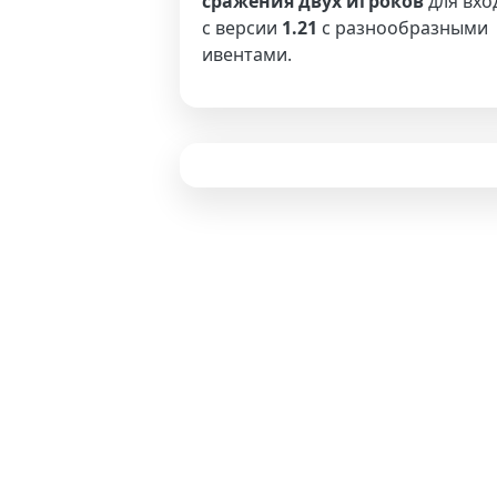
сражения двух игроков
для вхо
с версии
1.21
с разнообразными
ивентами.