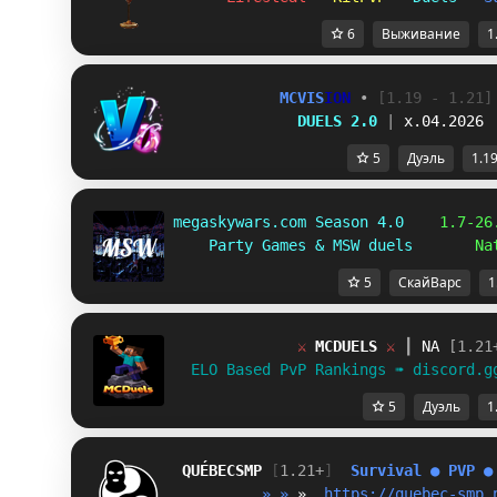
6
Выживание
1
MCVIS
ION 
• 
[1.19 - 1.21]
DUELS 2.0 
| 
x.04.2026
5
Дуэль
1.1
megaskywars.com Season 4.0  
  1.7-26
Party Games & MSW duels       
Na
5
СкайВарс
1
⚔ 
MCDUELS 
⚔ 
┃ 
NA 
[1.21
ELO Based PvP Rankings ➠ discord.g
5
Дуэль
1
QUÉBEC
SMP
[
1.21+
]  
S
u
r
v
i
v
a
l
●
P
V
P
●
» 
» 
» 
 https://quebec-smp.