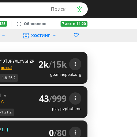
Поиск
Обновлено
425
7 авг. в 11:20
ХОСТИНГ
2k
/
15k
UFWB]PDRVMXPHJUCYD[UJRTB
 
ᴅᴜᴇʟꜱ
go.minepeak.org
1.8-26.2
43
/
999
] 
«               
ᴇᴜ
 
J
play.pvphub.me
-1.21.2
0
/
80
2
1
+
]
Parkour 
HAC
NEW
Survival 
BTU
Duels