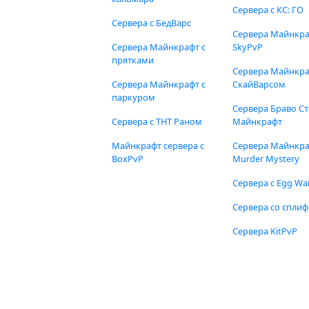
Сервера с КС: ГО
Сервера с БедВарс
Сервера Майнкр
Сервера Майнкрафт с
SkyPvP
прятками
Сервера Майнкра
Сервера Майнкрафт с
СкайВарсом
паркуром
Сервера Браво Ст
Сервера с ТНТ Раном
Майнкрафт
Майнкрафт сервера с
Сервера Майнкр
BoxPvP
Murder Mystery
Сервера с Egg Wa
Сервера со спли
Сервера KitPvP