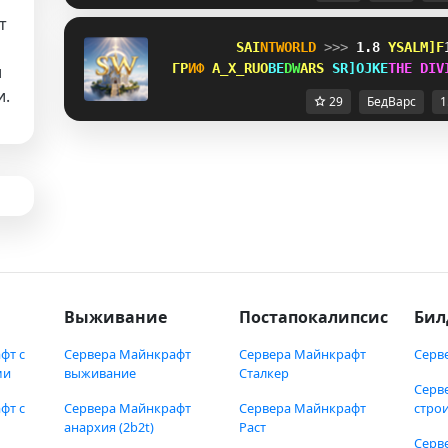
т
S
A
I
N
T
WORLD 
>>> 
1.8 
GVOEXTW
Г
Р
И
Ф 
ZXOXBBR
B
E
D
W
A
RS 
VEZMLOF
T
H
E
D
I
V
и
и.
29
БедВарс
1
Выживание
Постапокалипсис
Бил
фт с
Сервера Майнкрафт
Сервера Майнкрафт
Серв
ми
выживание
Сталкер
Серв
фт с
Сервера Майнкрафт
Сервера Майнкрафт
стро
анархия (2b2t)
Раст
Серв