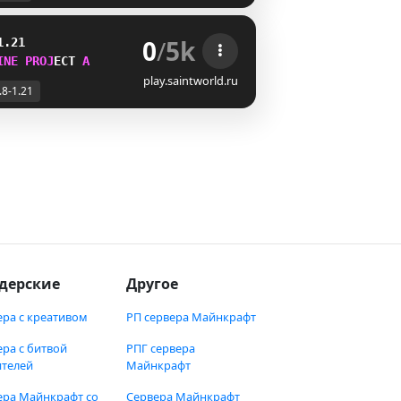
0
/
5k
1.21
I
N
E
P
R
O
J
E
C
T
Z
play.saintworld.ru
.8-1.21
дерские
Другое
ера с креативом
РП сервера Майнкрафт
ера с битвой
РПГ сервера
ителей
Майнкрафт
ера Майнкрафт со
Сервера Майнкрафт