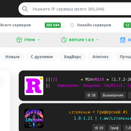
Всего серверов
Онлайн серверов
385 044
12 
ГРИФ
ВЕРСИЯ 1.8.9
С
Новые
С дуэлями
БедВарс
Aternos
Луч
|
|
|
|
|
★ 
M
i
n
e
R
i
c
h
 ★ 
[
1.7.2-2
|
|
Выживание, Анархия, SkyBlock, Г
38
Выживание
ʟ
ɪ
ᴛ
ᴇ
ʀ
ᴇ
ᴀ
ʟ
ᴍ ☀ Гриферский #1
1.8-1.21 | ᴛ.ᴍᴇ/ʟɪᴛᴇʀᴇᴀʟ
29
Гриф
1.8