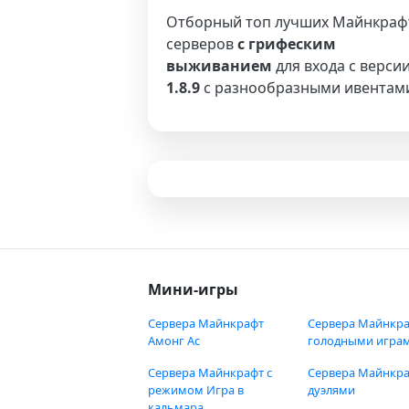
Отборный топ лучших Майнкраф
серверов
с грифеским
выживанием
для входа с верси
1.8.9
с разнообразными ивентам
Мини-игры
Сервера Майнкрафт
Сервера Майнкра
Амонг Ас
голодными игра
Сервера Майнкрафт с
Сервера Майнкра
режимом Игра в
дуэлями
кальмара