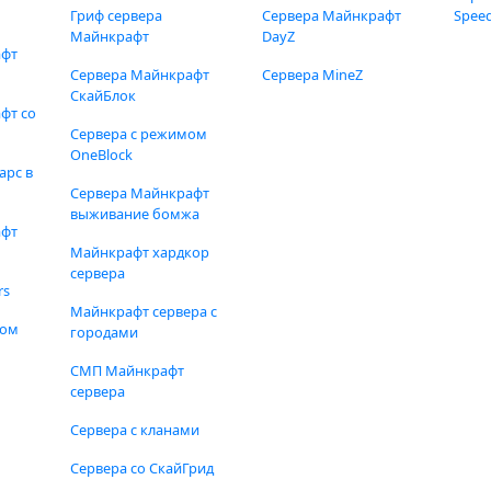
Гриф сервера
Сервера Майнкрафт
Speed
Майнкрафт
DayZ
афт
Сервера Майнкрафт
Сервера MineZ
СкайБлок
фт со
Сервера с режимом
OneBlock
арс в
Сервера Майнкрафт
выживание бомжа
афт
Майнкрафт хардкор
сервера
rs
Майнкрафт сервера с
фом
городами
СМП Майнкрафт
сервера
Сервера с кланами
Сервера со СкайГрид