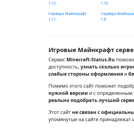
1.12
1.10
Сервера Майнкрафт
Сервера Майнкр
1.11
1.9
Игровые Майнкрафт серве
Сервис
Minecraft-Status.Ru
поможе
доступность,
узнать сколько игро
слабые стороны оформления
и
б
Помимо этого сайт поможет подоб
нужной версии
и с определенным
реально подобрать лучший серв
Этот сайт
не связан с официаль
упомянутые на сайте принадлежат 