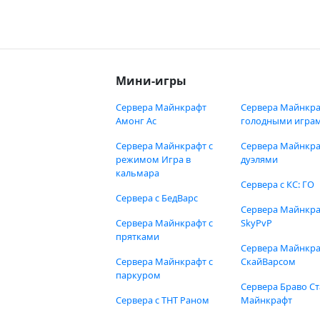
Мини-игры
Сервера Майнкрафт
Сервера Майнкра
Амонг Ас
голодными игра
Сервера Майнкрафт с
Сервера Майнкра
режимом Игра в
дуэлями
кальмара
Сервера с КС: ГО
Сервера с БедВарс
Сервера Майнкр
Сервера Майнкрафт с
SkyPvP
прятками
Сервера Майнкра
Сервера Майнкрафт с
СкайВарсом
паркуром
Сервера Браво Ст
Сервера с ТНТ Раном
Майнкрафт