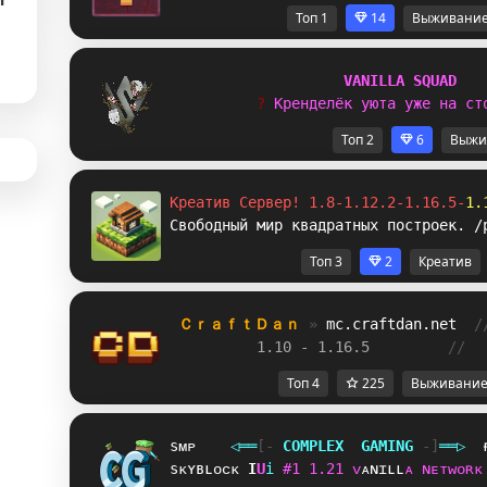
Топ 1
14
Выживани
V
A
N
I
L
L
A
S
Q
U
A
D
? 
К
р
е
н
д
е
л
ё
к
у
ю
т
а
у
ж
е
н
а
с
т
Топ 2
6
Выжи
Креатив Сервер! 1.8-1.12.2-1.16.5-
1.
Свободный мир квадратных построек. /
Топ 3
2
Креатив
ＣｒａｆｔＤａｎ 
» 
mc.craftdan.net
/
1.10 - 1.16.5         
//  
Топ 4
225
Выживани
sᴍᴘ
◁
═
═
[‐
C
O
M
P
L
E
X
G
A
M
I
N
G
‐]
═
═
▷
sᴋʏʙʟᴏᴄᴋ
]
@
i
#
1
1
.
2
1
ᴠ
ᴀ
ɴ
ɪ
ʟ
ʟ
ᴀ
ɴ
ᴇ
ᴛ
ᴡ
ᴏ
ʀ
ᴋ