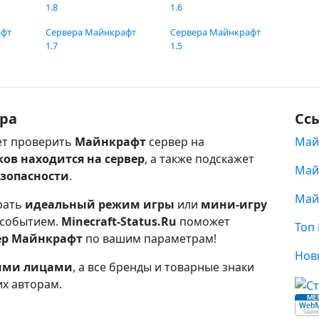
1.8
1.6
афт
Сервера Майнкрафт
Сервера Майнкрафт
1.7
1.5
ра
Сс
т проверить
Майнкрафт
сервер на
Май
ков находится на сервер
, а также подскажет
Май
езопасности
.
Май
рать
идеальный режим игры
или
мини-игру
 событием.
Minecraft-Status.Ru
поможет
Топ
ер Майнкрафт
по вашим параметрам!
Нов
ными лицами
, а все бренды и товарные знаки
их авторам.