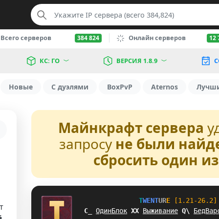
Всего серверов
Онлайн серверов
384 824
12 
КС: ГО
ВЕРСИЯ 1.8.9
С
Новые
С дуэлями
BoxPvP
Aternos
Лучш
Майнкрафт сервера
у
запросу
не были найд
сбросить один и
T
W
E
N
T
U
R
E
[1.21-26.2]
т
LY
ОдинБлок
_
J
Выживание
O
U
БедВар
й