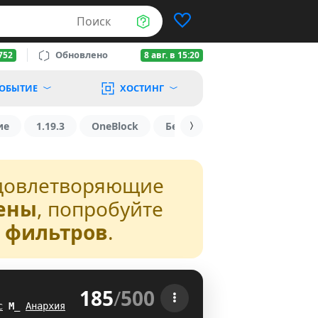
Поиск
Обновлено
752
8 авг. в 15:20
ОБЫТИЕ
ХОСТИНГ
ие
1.19.3
OneBlock
БедВарс
1.16
1.8.2
довлетворяющие
ены
, попробуйте
з фильтров
.
185
/
500
 
с
Q
W
Анархия
YL