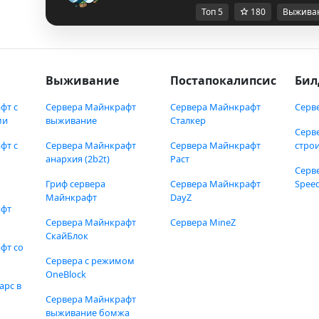
Топ 5
180
Выжива
Выживание
Постапокалипсис
Бил
фт с
Сервера Майнкрафт
Сервера Майнкрафт
Серв
ми
выживание
Сталкер
Серв
фт с
Сервера Майнкрафт
Сервера Майнкрафт
стро
анархия (2b2t)
Раст
Серв
Гриф сервера
Сервера Майнкрафт
Speed
Майнкрафт
DayZ
афт
Сервера Майнкрафт
Сервера MineZ
СкайБлок
фт со
Сервера с режимом
OneBlock
арс в
Сервера Майнкрафт
выживание бомжа