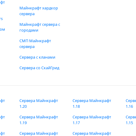
афт
Майнкрафт хардкор
сервера
rs
Майнкрафт сервера с
фом
городами
СМП Майнкрафт
сервера
Сервера с кланами
Сервера со СкайГрид
афт
Сервера Майнкрафт
Сервера Майнкрафт
Серв
1.20
1.18
1.16
афт
Сервера Майнкрафт
Сервера Майнкрафт
Серв
1.19
1.17
1.15
афт
Сервера Майнкрафт
Сервера Майнкрафт