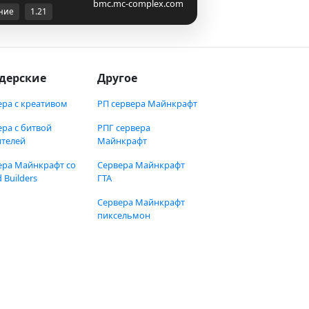
bmc.mc-complex.com
ние
1.21
дерские
Другое
ера с креативом
РП сервера Майнкрафт
ера с битвой
РПГ сервера
ителей
Майнкрафт
ера Майнкрафт со
Сервера Майнкрафт
 Builders
ГТА
Сервера Майнкрафт
пиксельмон