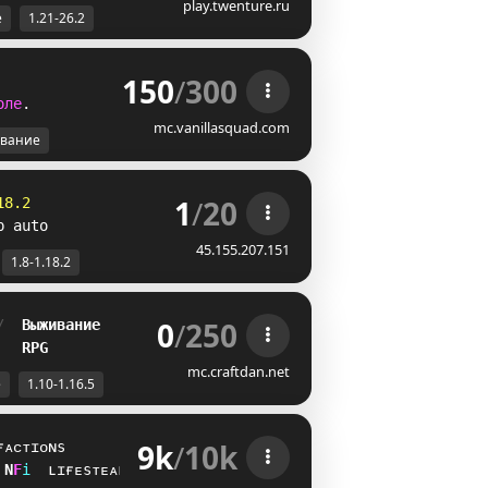
play.twenture.ru
е
1.21-26.2
150
/
300
о
л
е
.
mc.vanillasquad.com
вание
1
/
20
18.2
p auto
45.155.207.151
1.8-1.18.2
0
/
250
/  
Выживание
   
RPG
mc.craftdan.net
е
1.10-1.16.5
9k
/
10k
ғᴀᴄᴛɪᴏɴs
H
L
i
ʟɪғᴇsᴛᴇᴀʟ