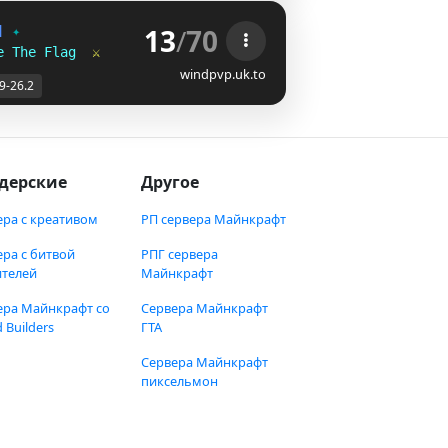
13
/
70
] 
✦
e The Flag  
⚔
windpvp.uk.to
.9-26.2
дерские
Другое
ера с креативом
РП сервера Майнкрафт
ера с битвой
РПГ сервера
ителей
Майнкрафт
ера Майнкрафт со
Сервера Майнкрафт
 Builders
ГТА
Сервера Майнкрафт
пиксельмон