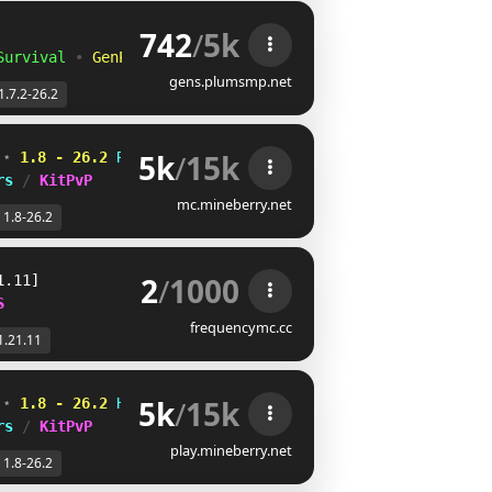
742
/
5k
Survival
•
GenPVP
gens.plumsmp.net
1.7.2-26.2
5k
/
15k
 
⋆ 
1.8 - 26.2
NMLECCN
YK]Y[OM
\
rs 
/ 
KitPvP
mc.mineberry.net
1.8-26.2
2
/
1000
1.11]
S
frequencymc.cc
1.21.11
5k
/
15k
 
⋆ 
1.8 - 26.2
\EADEIX
EZRMM]]
_
rs 
/ 
KitPvP
play.mineberry.net
1.8-26.2