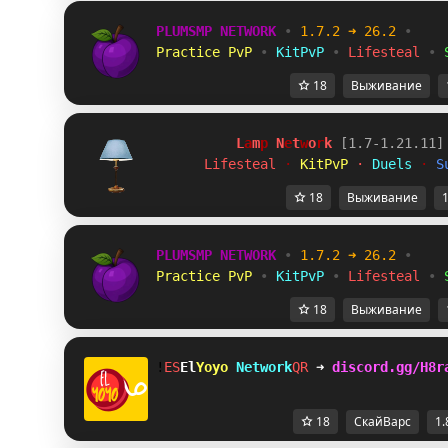
PLUMSMP NETWORK
•
1.7.2 ➜ 26.2
•
Practice PvP
•
KitPvP
•
Lifesteal
•
18
Выживание
L
a
m
p
 N
e
t
w
o
r
k 
[1.7-1.21.11]
Lifesteal 
· 
KitPvP 
· 
Duels 
· 
S
18
Выживание
1
PLUMSMP NETWORK
•
1.7.2 ➜ 26.2
•
Practice PvP
•
KitPvP
•
Lifesteal
•
18
Выживание
!
AQ
El
Yoyo 
Network
S\
➜ 
discord.gg/H8r
18
СкайВарс
1.