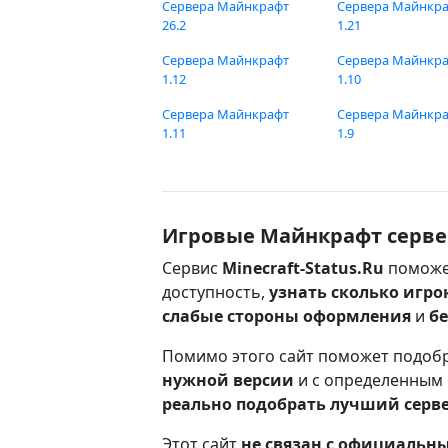
Сервера Майнкрафт
Сервера Майнкр
26.2
1.21
Сервера Майнкрафт
Сервера Майнкр
1.12
1.10
Сервера Майнкрафт
Сервера Майнкр
1.11
1.9
Игровые Майнкрафт серве
Сервис
Minecraft-Status.Ru
поможе
доступность,
узнать сколько игро
слабые стороны оформления
и
б
Помимо этого сайт поможет подоб
нужной версии
и с определенным
реально подобрать лучший серв
Этот сайт
не связан с официаль