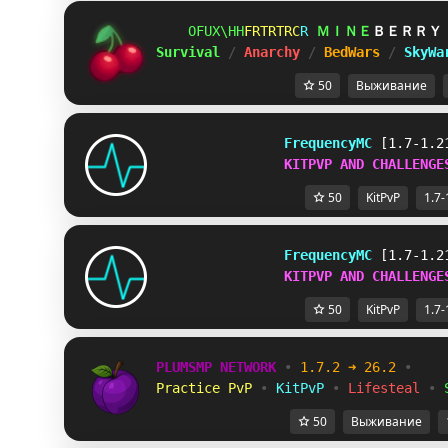
CBPIDNN
GWWOM]W
@
ＭＩＮＥ
ＢＥＲＲＹ
Survival 
/ 
Anarchy 
/ 
BedWars 
/ 
SkyWa
50
Выживание
FrequencyMC
[1.7-1.2
KITPVP AND CHALLENGE
50
KitPvP
1.7-
FrequencyMC
[1.7-1.2
KITPVP AND CHALLENGE
50
KitPvP
1.7-
PLUMSMP NETWORK
•
1.7.2 ➜ 26.2
•
Practice PvP
•
KitPvP
•
Lifesteal
•
50
Выживание