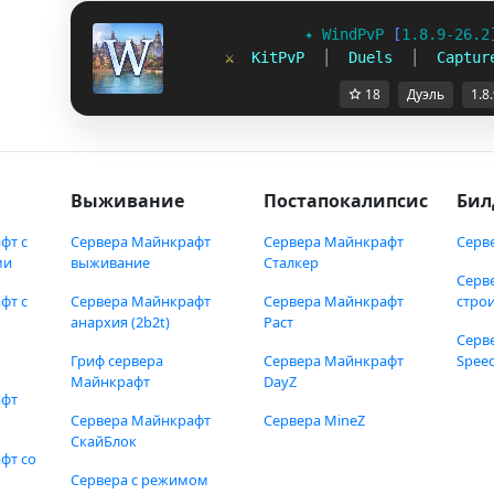
✦ 
WindPvP 
[
1.8.9-26.2
⚔  
KitPvP  
│  
Duels  
│  
Captur
18
Дуэль
1.8
Выживание
Постапокалипсис
Бил
фт с
Сервера Майнкрафт
Сервера Майнкрафт
Серв
ми
выживание
Сталкер
Серв
фт с
Сервера Майнкрафт
Сервера Майнкрафт
стро
анархия (2b2t)
Раст
Серв
Гриф сервера
Сервера Майнкрафт
Speed
Майнкрафт
DayZ
афт
Сервера Майнкрафт
Сервера MineZ
СкайБлок
фт со
Сервера с режимом