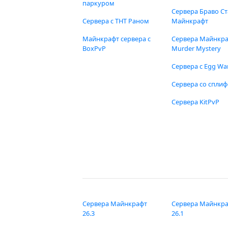
паркуром
Сервера Браво Ст
Сервера с ТНТ Раном
Майнкрафт
Майнкрафт сервера с
Сервера Майнкр
BoxPvP
Murder Mystery
Сервера с Egg Wa
Сервера со спли
Сервера KitPvP
Сервера Майнкрафт
Сервера Майнкр
26.3
26.1