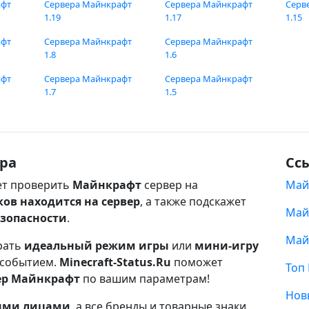
афт
Сервера Майнкрафт
Сервера Майнкрафт
Серв
1.19
1.17
1.15
афт
Сервера Майнкрафт
Сервера Майнкрафт
1.8
1.6
афт
Сервера Майнкрафт
Сервера Майнкрафт
1.7
1.5
ра
Сс
т проверить
Майнкрафт
сервер на
Май
ков находится на сервер
, а также подскажет
Май
езопасности
.
Май
рать
идеальный режим игры
или
мини-игру
 событием.
Minecraft-Status.Ru
поможет
Топ
ер Майнкрафт
по вашим параметрам!
Нов
ными лицами
, а все бренды и товарные знаки