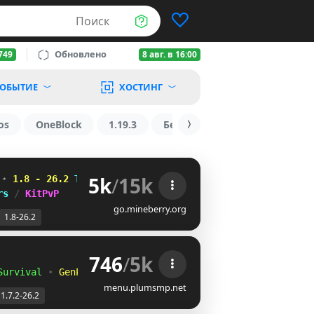
Поиск
Обновлено
749
8 авг. в 16:00
ОБЫТИЕ
ХОСТИНГ
os
OneBlock
1.19.3
БедВарс
1.16
1.8.2
5k
/
15k
 
⋆ 
1.8 - 26.2
H_STGIV
QIW^M^L
M
rs 
/ 
KitPvP
go.mineberry.org
1.8-26.2
746
/
5k
Survival
•
GenPVP
menu.plumsmp.net
1.7.2-26.2