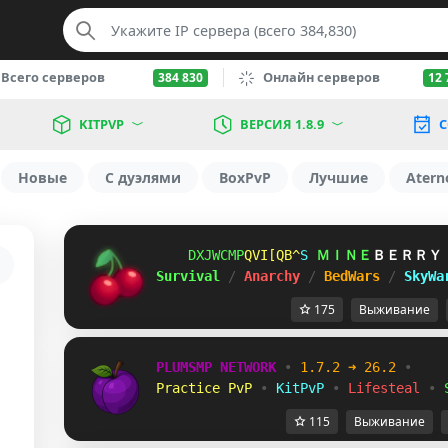
Всего серверов
Онлайн серверов
384 830
12 
KITPVP
ВЕРСИЯ 1.8.9
С
Новые
С дуэлями
BoxPvP
Лучшие
Atern
ZDGW_A^
FWWQSSY
P
ＭＩＮＥ
ＢＥＲＲＹ
Survival 
/ 
Anarchy 
/ 
BedWars 
/ 
SkyWa
175
Выживание
PLUMSMP NETWORK
•
1.7.2 ➜ 26.2
•
Practice PvP
•
KitPvP
•
Lifesteal
•
115
Выживание