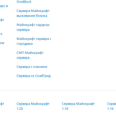
OneBlock
арс в
Сервера Майнкрафт
выживание бомжа
афт
Майнкрафт хардкор
сервера
rs
Майнкрафт сервера с
фом
городами
СМП Майнкрафт
сервера
Сервера с кланами
Сервера со СкайГрид
афт
Сервера Майнкрафт
Сервера Майнкрафт
Серв
1.20
1.18
1.16