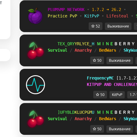
т
PLUMSMP NETWORK
•
1.7.2 ➜ 26.2
•
Practice PvP
•
KitPvP
•
Lifesteal
•
52
Выживание
ZVKBQHU
CAFOGGI
X
ＭＩＮＥ
ＢＥＲＲＹ
Survival 
/ 
Anarchy 
/ 
BedWars 
/ 
SkyWa
50
Выживание
FrequencyMC
[1.7-1.2
KITPVP AND CHALLENGE
50
KitPvP
1.7-
LXJMWEO
YSWVZZ^
S
ＭＩＮＥ
ＢＥＲＲＹ
Survival 
/ 
Anarchy 
/ 
BedWars 
/ 
SkyWa
50
Выживание