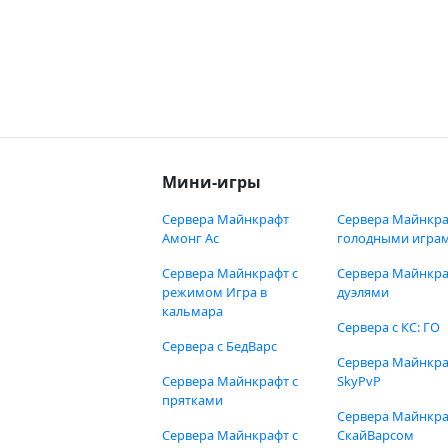
Мини-игры
Сервера Майнкрафт
Сервера Майнкра
Амонг Ас
голодными игра
Сервера Майнкрафт с
Сервера Майнкра
режимом Игра в
дуэлями
кальмара
Сервера с КС: ГО
Сервера с БедВарс
Сервера Майнкр
Сервера Майнкрафт с
SkyPvP
прятками
Сервера Майнкра
Сервера Майнкрафт с
СкайВарсом