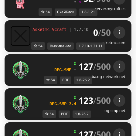
•
ᴅᴜɴɢᴇᴏɴ
•
ʀᴘɢ
•
sᴋʏʙʟᴏᴄ
server.mycraft.es
54
СкайБлок
1.8-1.21
0
/
50
Asketmc VCraft 
| 1.7.10 - 1.21.11 Survival
asketmc.com
54
Выживание
1.7.10-1.21.11
127
/
500
OG
-
Network 
| 
1.8 - 26.2
RPG-SMP 
─ 
CIV FACTIONS 
─ 
SMP
ba.og-network.net
54
РПГ
1.8-26.2
123
/
500
OG
-
Network 
| 
1.8 - 26.2
RPG-SMP 2.4 
─ 
NEW DAILY QUESTS UPDA
og-smp.net
54
РПГ
1.8-26.2
127
/
500
OG
-
Network 
| 
1.8 - 26.2