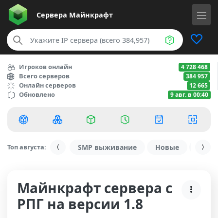
Сервера
Майнкрафт
Игроков онлайн
4 728 468
Всего серверов
384 957
Онлайн серверов
12 665
Обновлено
9 авг. в 00:40
Топ августа:
SMP выживание
Новые
С ду
Майнкрафт сервера с
РПГ на версии 1.8