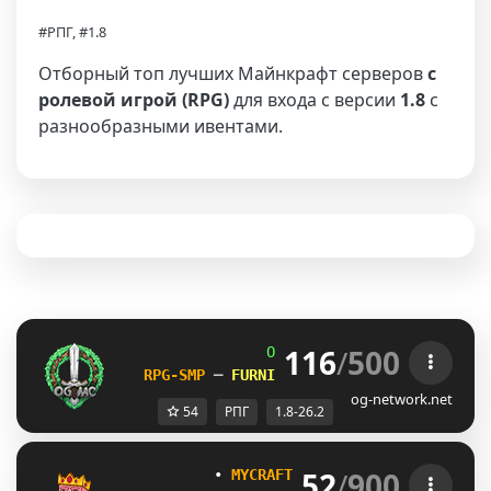
#РПГ, #1.8
Отборный топ лучших Майнкрафт серверов
с
ролевой игрой (RPG)
для входа с версии
1.8
с
разнообразными ивентами.
116
/
500
OG
-
Network 
| 
1.8 - 26.2
RPG-SMP 
─ 
FURNITURE SHOP UNLEASHED!    
og-network.net
54
РПГ
1.8-26.2
52
/
900
           • 
MYCRAFT NETWORK
 • 
(1.8 - 1.21