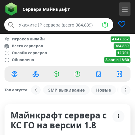
Сервера
Майнкрафт
Игроков онлайн
4 647 362
Всего серверов
384 839
Онлайн серверов
12 701
Обновлено
8 авг. в 18:30
Топ августа:
SMP выживание
Новые
С ду
Майнкрафт сервера с
КС ГО на версии 1.8