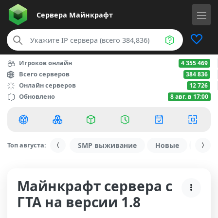
Сервера
Майнкрафт
Игроков онлайн
4 355 469
Всего серверов
384 836
Онлайн серверов
12 726
Обновлено
8 авг. в 17:00
Топ августа:
SMP выживание
Новые
С ду
Майнкрафт сервера с
ГТА на версии 1.8