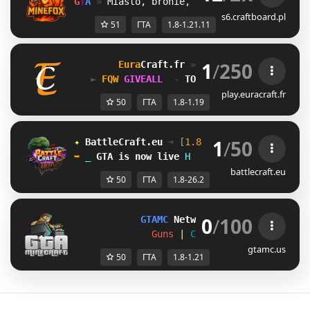
G
T
A
» 
Miasto, bronie, pojazdy i wielka akc
s6.craftboard.pl
51
ГТА
1.8-1.21.11
1
/
250
Eura
Craft
.fr 
» 
GTA, Training 
[1.8➠
► 
DR[
GIVEALL 
 - 
TOUS LES DIMANCHE 
20H0
play.euracraft.fr
50
ГТА
1.8-1.19
1
/
50
✦ 
BattleCraft.eu
➜ 
[
1.8 - 26.2
]
 ✦
➥ 
R
GTA
is now live
J
battlecraft.eu
50
ГТА
1.8-26.2
0
/
100
GTAMC 
Network 
> 
[1.8-1.21+]
Guns 
| 
Cops 
| 
Cars 
| 
Houses
gtamc.us
50
ГТА
1.8-1.21