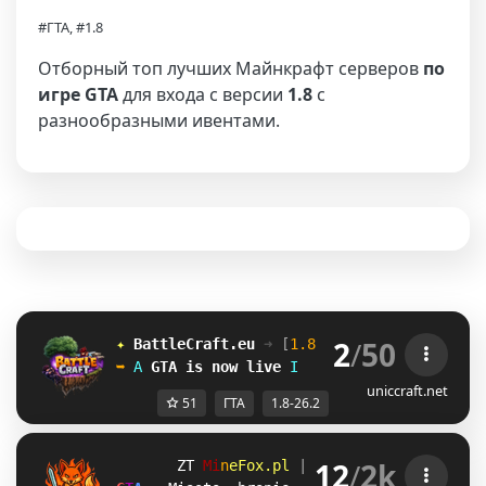
#ГТА, #1.8
Отборный топ лучших Майнкрафт серверов
по
игре GTA
для входа с версии
1.8
с
разнообразными ивентами.
2
/
50
✦ 
BattleCraft.eu
➜ 
[
1.8 - 26.2
]
 ✦
➥ 
T
GTA
is now live
U
uniccraft.net
51
ГТА
1.8-26.2
12
/
2k
_M
M
i
n
e
F
o
x
.
p
l
| 
1.8.x - 1.21.11 
@G