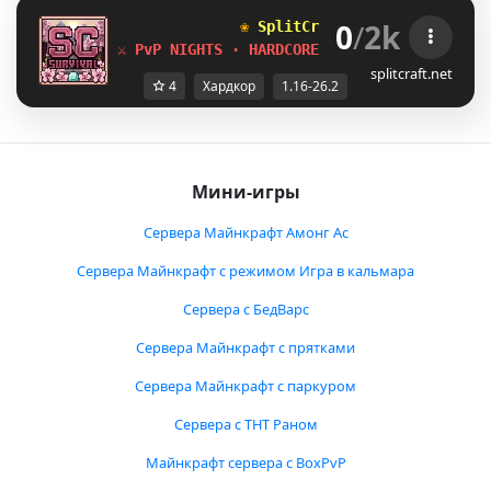
0
/
2k
❀ 
SplitCraftSMP 
[1.16-26.2] 
⚔ PvP NIGHTS · HARDCORE ⚔
splitcraft.net
4
Хардкор
1.16-26.2
Мини-игры
Сервера Майнкрафт Амонг Ас
Сервера Майнкрафт с режимом Игра в кальмара
Сервера с БедВарс
Сервера Майнкрафт с прятками
Сервера Майнкрафт с паркуром
Сервера с ТНТ Раном
Майнкрафт сервера с BoxPvP