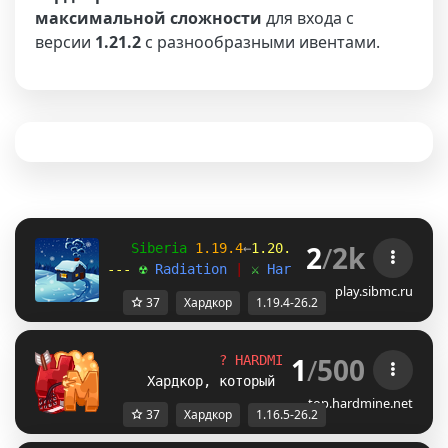
максимальной сложности
для входа с
версии
1.21.2
с разнообразными ивентами.
2
/
2k
   Siberia 
1.19.4
←
1.20.1
→
26.2 
[
Trails 
& 
Ta
--- 
☢ 
Radiation 
| 
⚔ 
Hardcore 
| 
☠ 
Assaults 
play.sibmc.ru
37
Хардкор
1.19.4-26.2
1
/
500
?
H
A
R
D
M
I
N
E
?
|
1.16.5 - 26.2
Хардкор, который не снился даже дьяво
top.hardmine.net
37
Хардкор
1.16.5-26.2