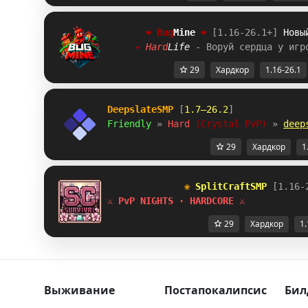
❤ 
Bug
Mine 
❤ 
[1.16-26.1+] 
Новы
     ✦ 
H
a
r
d
L
i
f
e 
- Воруй сердца у игр
29
Хардкор
1.16-26.1
DeepslateSMP
 [
1.7–26.2
]
Friendly 
» 
Hard 
(Crystal PvP) 
» 
deep
29
Хардкор
1
❀ 
SplitCraftSMP 
[1.16-
⚔ PvP NIGHTS · HARDCORE ⚔
29
Хардкор
1.
Выживание
Постапокалипсис
Бил