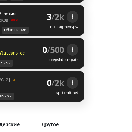
3
/
2k
й режим
оков 
❤❤❤
mc.bugmine.pw
Обновление
0
/
500
slatesmp.de
deepslatesmp.de
.7-26.2
0
/
2k
26.2] 
❀
splitcraft.net
16-26.2
дерские
Другое