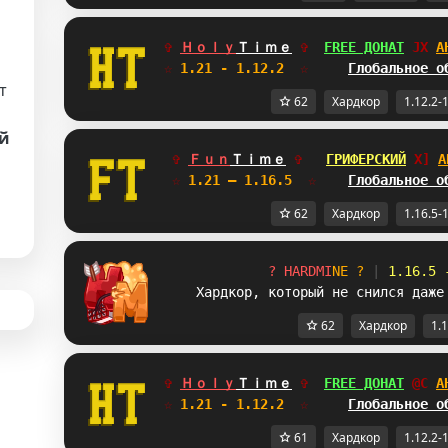
✞ 
Ｈｏｌｙ
Ｔｉｍｅ
✞  
FREE ДОНАТ
LQ
А
☆
 1.21 - 1.12.2  
☆     
Глобальное о
т
62
Хардкор
1.12.2-
й
✞ 
Ｆｕｎ
Ｔｉｍｅ
✞   
ГРИФЕРСКИЙ
HB
А
☆
 1.21 — 1.16.5  
☆    
Глобальное о
62
Хардкор
1.16.5-
?
H
A
R
D
M
I
N
E
?
|
1.16.5 
Хардкор, который не снился даже
62
Хардкор
1.1
✞ 
Ｈｏｌｙ
Ｔｉｍｅ
✞  
FREE ДОНАТ
^X
А
☆
 1.21 - 1.12.2  
☆     
Глобальное о
61
Хардкор
1.12.2-