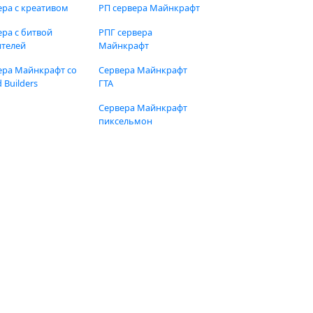
ера с креативом
РП сервера Майнкрафт
ера с битвой
РПГ сервера
ителей
Майнкрафт
ера Майнкрафт со
Сервера Майнкрафт
 Builders
ГТА
Сервера Майнкрафт
пиксельмон