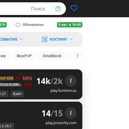
Поиск
Обновлено
379
9 авг. в 16:40
СОБЫТИЕ
ХОСТИНГ
шие
BoxPvP
OneBlock
1.19.3
1.16
1.8.2
14k
/
2k
НАРХИЯ
PQ
ХАРДКОР
бновление,
ВАЙП
!
play.funtime.su
1.21
Вайп
14
/
15
r
play.jonarchy.com
5.2-26.1