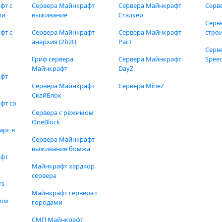
фт с
Сервера Майнкрафт
Сервера Майнкрафт
Серв
ми
выживание
Сталкер
Серв
фт с
Сервера Майнкрафт
Сервера Майнкрафт
стро
анархия (2b2t)
Раст
Серв
Гриф сервера
Сервера Майнкрафт
Speed
Майнкрафт
DayZ
афт
Сервера Майнкрафт
Сервера MineZ
СкайБлок
фт со
Сервера с режимом
OneBlock
арс в
Сервера Майнкрафт
выживание бомжа
афт
Майнкрафт хардкор
сервера
rs
Майнкрафт сервера с
фом
городами
СМП Майнкрафт