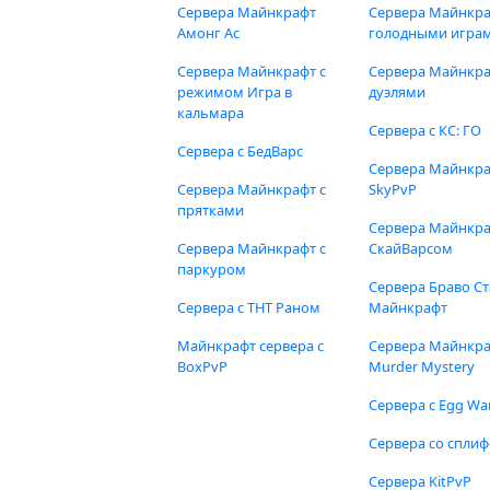
Сервера Майнкрафт
Сервера Майнкра
Амонг Ас
голодными игра
Сервера Майнкрафт с
Сервера Майнкра
режимом Игра в
дуэлями
кальмара
Сервера с КС: ГО
Сервера с БедВарс
Сервера Майнкр
Сервера Майнкрафт с
SkyPvP
прятками
Сервера Майнкра
Сервера Майнкрафт с
СкайВарсом
паркуром
Сервера Браво Ст
Сервера с ТНТ Раном
Майнкрафт
Майнкрафт сервера с
Сервера Майнкр
BoxPvP
Murder Mystery
Сервера с Egg Wa
Сервера со спли
Сервера KitPvP