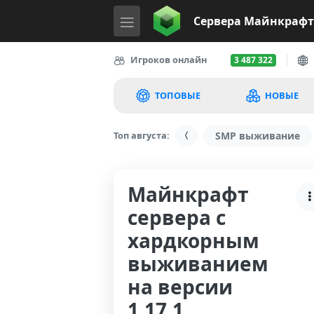
Сервера
Майнкрафт
Игроков онлайн
3 487 322
ТОПОВЫЕ
НОВЫЕ
Топ августа:
SMP выживание
Майнкрафт
сервера с
хардкорным
выживанием
на версии
1.17.1