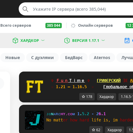
Всего серверов
Онлайн серверов
385 044
12 
ХАРДКОР
ВЕРСИЯ 1.17.1
Новые
С дуэлями
БедВарс
Aternos
Луч
✞ 
Ｆｕｎ
Ｔｉｍｅ
✞   
ГРИФЕРСКИЙ
^Z
А
☆
 1.21 — 1.16.5  
☆    
Глобальное о
178
Хардкор
1.16.5-
ᴊ
ᴏ
ɴ
ᴀ
ʀ
ᴄ
ʜ
ʏ
.
ᴄ
ᴏ
ᴍ
1
.
5
.
2
-
2
6
.
1
N
o
m
a
t
t
e
r
h
o
w
h
a
r
d
l
i
f
e
i
s
,
i
m
h
a
r
d
e
62
Хардкор
1.