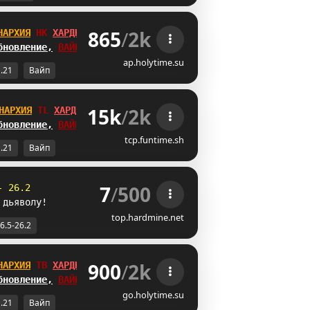
865
/
2k
НАРХИЯ
WE
ХАРДКОР
бновление,
ВАЙП
!
ap.holytime.su
1.21
Вайп
15k
/
2k
НАРХИЯ
CO
ХАРДКОР
бновление,
ВАЙП
!
tcp.funtime.sh
1.21
Вайп
7
/
500
- 26.2
 дьяволу!
top.hardmine.net
6.5-26.2
900
/
2k
НАРХИЯ
WK
ХАРДКОР
бновление,
ВАЙП
!
go.holytime.su
1.21
Вайп