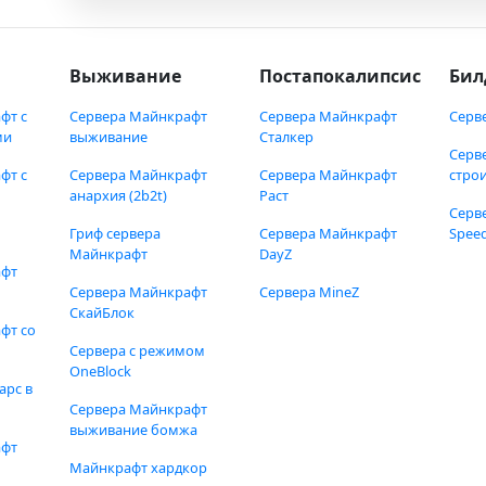
Выживание
Постапокалипсис
Бил
фт с
Сервера Майнкрафт
Сервера Майнкрафт
Серв
ми
выживание
Сталкер
Серв
фт с
Сервера Майнкрафт
Сервера Майнкрафт
стро
анархия (2b2t)
Раст
Серв
Гриф сервера
Сервера Майнкрафт
Speed
Майнкрафт
DayZ
афт
Сервера Майнкрафт
Сервера MineZ
СкайБлок
фт со
Сервера с режимом
OneBlock
арс в
Сервера Майнкрафт
выживание бомжа
афт
Майнкрафт хардкор