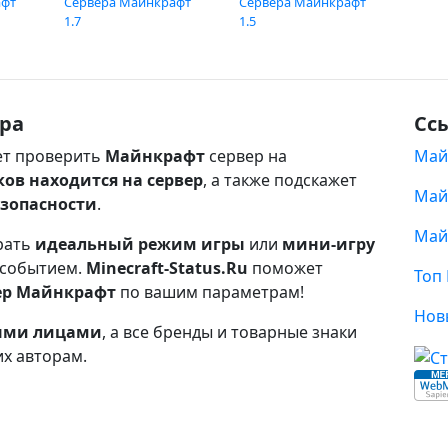
афт
Сервера Майнкрафт
Сервера Майнкрафт
1.7
1.5
ра
Сс
т проверить
Майнкрафт
сервер на
Май
ков находится на сервер
, а также подскажет
Май
езопасности
.
Май
рать
идеальный режим игры
или
мини-игру
 событием.
Minecraft-Status.Ru
поможет
Топ
ер Майнкрафт
по вашим параметрам!
Нов
ными лицами
, а все бренды и товарные знаки
их авторам.