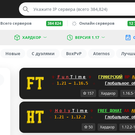
Всего серверов
Онлайн серверов
384 824
12 
ХАРДКОР
ВЕРСИЯ 1.17
Новые
С дуэлями
BoxPvP
Aternos
Лучш
✞ 
Ｆｕｎ
Ｔｉｍｅ
✞   
ГРИФЕРСКИЙ
MA
А
☆
 1.21 — 1.16.5  
☆    
Глобальное о
157
Хардкор
1.16.5-
✞ 
Ｈｏｌｙ
Ｔｉｍｅ
✞  
FREE ДОНАТ
_F
А
☆
 1.21 - 1.12.2  
☆     
Глобальное о
50
Хардкор
1.12.2-