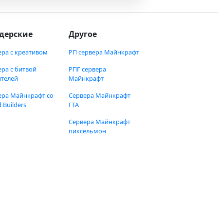
дерские
Другое
ера с креативом
РП сервера Майнкрафт
ера с битвой
РПГ сервера
ителей
Майнкрафт
ера Майнкрафт со
Сервера Майнкрафт
 Builders
ГТА
Сервера Майнкрафт
пиксельмон