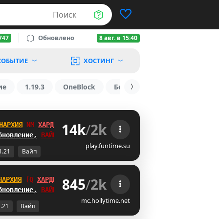
Поиск
Обновлено
747
8 авг. в 15:40
СОБЫТИЕ
ХОСТИНГ
ие
1.19.3
OneBlock
БедВарс
1.16
1.8.2
14k
/
2k
НАРХИЯ
P]
ХАРДКОР
бновление,
ВАЙП
!
play.funtime.su
1.21
Вайп
845
/
2k
НАРХИЯ
SS
ХАРДКОР
бновление,
ВАЙП
!
mc.hollytime.net
1.21
Вайп