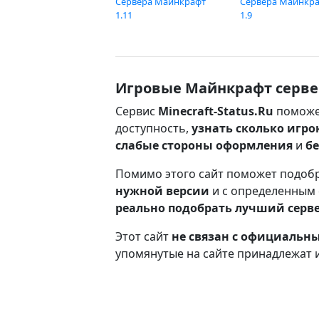
Сервера Майнкрафт
Сервера Майнкр
1.11
1.9
Игровые Майнкрафт серве
Сервис
Minecraft-Status.Ru
поможе
доступность,
узнать сколько игро
слабые стороны оформления
и
б
Помимо этого сайт поможет подоб
нужной версии
и с определенным
реально подобрать лучший серв
Этот сайт
не связан с официаль
упомянутые на сайте принадлежат 