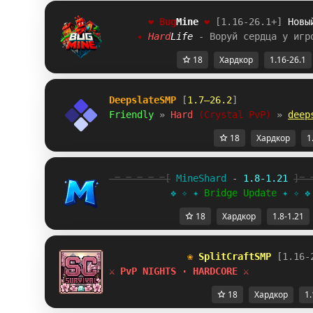
❤ 
Bug
Mine 
❤ 
[1.16-26.1+] 
Новы
     ✦ 
H
a
r
d
L
i
f
e 
- Воруй сердца у игр
18
Хардкор
1.16-26.1
DeepslateSMP
 [
1.7–26.2
]
Friendly 
» 
Hard 
(Crystal PvP) 
» 
deep
18
Хардкор
1
-=-=-=-=-=[
 MineShard 
- 
1.8-1.21 
]=-
           ❖ ✧ ✦ 
Bridge Update
 ✦ ✧ ❖
18
Хардкор
1.8-1.21
❀ 
SplitCraftSMP 
[1.16-
⚔ PvP NIGHTS · HARDCORE ⚔
18
Хардкор
1.