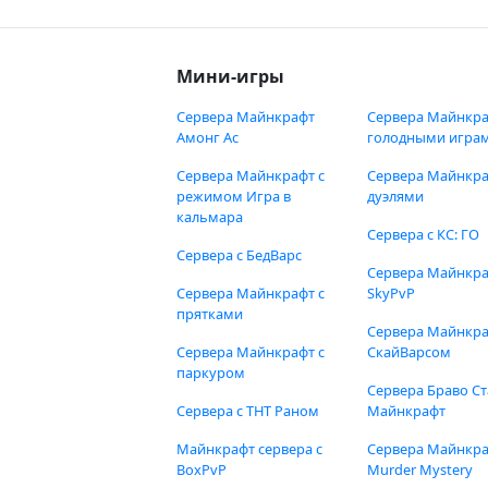
Мини-игры
Сервера Майнкрафт
Сервера Майнкра
Амонг Ас
голодными игра
Сервера Майнкрафт с
Сервера Майнкра
режимом Игра в
дуэлями
кальмара
Сервера с КС: ГО
Сервера с БедВарс
Сервера Майнкр
Сервера Майнкрафт с
SkyPvP
прятками
Сервера Майнкра
Сервера Майнкрафт с
СкайВарсом
паркуром
Сервера Браво Ст
Сервера с ТНТ Раном
Майнкрафт
Майнкрафт сервера с
Сервера Майнкр
BoxPvP
Murder Mystery