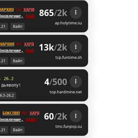
865
/
2k
НАРХИЯ
VE
ХАРДКОР
бновление,
ВАЙП
!
ap.holytime.su
1.21
Вайп
13k
/
2k
НАРХИЯ
DZ
ХАРДКОР
бновление,
ВАЙП
!
tcp.funtime.sh
1.21
Вайп
4
/
500
- 26.2
 дьяволу!
top.hardmine.net
6.5-26.2
60
/
2k
БОКСПВП
WV
ХАРДКОР
бновление,
ВАЙП
!
tmc.funpvp.su
1.21
Вайп