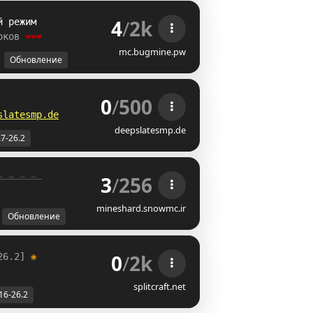
4
/
2k
й режим
оков 
❤❤❤
mc.bugmine.pw
Обновление
0
/
500
slatesmp.de
deepslatesmp.de
.7-26.2
3
/
256
=-=-=-=-
mineshard.snowmc.ir
Обновление
0
/
2k
26.2] 
❀
splitcraft.net
16-26.2