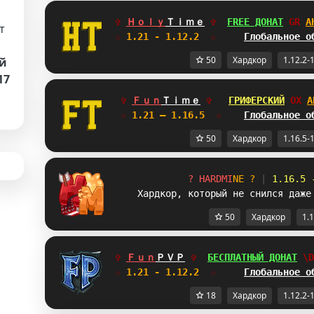
✞ 
Ｈｏｌｙ
Ｔｉｍｅ
✞  
FREE ДОНАТ
PY
А
т
☆
 1.21 - 1.12.2  
☆     
Глобальное о
50
Хардкор
1.12.2-
й
17
✞ 
Ｆｕｎ
Ｔｉｍｅ
✞   
ГРИФЕРСКИЙ
VT
А
☆
 1.21 — 1.16.5  
☆    
Глобальное о
50
Хардкор
1.16.5-
?
H
A
R
D
M
I
N
E
?
|
1.16.5 
Хардкор, который не снился даже
50
Хардкор
1.1
✞ 
Ｆｕｎ
ＰＶＰ
✞  
БЕСПЛАТНЫЙ ДОНАТ
AZ
☆
 1.21 - 1.12.2  
☆     
Глобальное о
18
Хардкор
1.12.2-