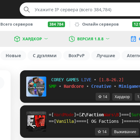
Всего серверов
Онлайн серверов
384 784
12 
ХАРДКОР
ВЕРСИЯ 1.8.8
Новые
С дуэлями
BoxPvP
Лучшие
Atern
C
O
R
E
Y
G
A
M
E
S
L
I
V
E
•
[1.8–26.2]
SMP
•
Hardcore
•
Creative
•
Minigame
14
Хардкор
1
=[
HardMode
]=[
NN
Faction
Wars
Q@
]===[
Sur
==[
Vanilla
]====[ OG Factions ]======
14
Выживание