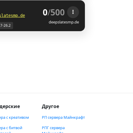
0
/
500
slatesmp.de
deepslatesmp.de
.7-26.2
дерские
Другое
ера с креативом
РП сервера Майнкрафт
ера с битвой
РПГ сервера