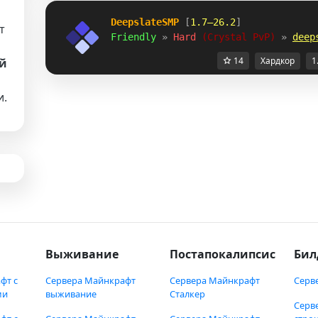
DeepslateSMP
 [
1.7–26.2
]
т
Friendly 
» 
Hard 
(Crystal PvP) 
» 
deep
14
Хардкор
1
й
и.
Выживание
Постапокалипсис
Бил
фт с
Сервера Майнкрафт
Сервера Майнкрафт
Серв
ми
выживание
Сталкер
Серв