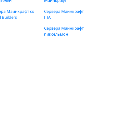
ителей
Майнкрафт
ера Майнкрафт со
Сервера Майнкрафт
 Builders
ГТА
Сервера Майнкрафт
пиксельмон