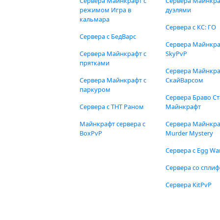
Сервера Майнкрафт с
Сервера Майнкра
режимом Игра в
дуэлями
кальмара
Сервера с КС: ГО
Сервера с БедВарс
Сервера Майнкр
Сервера Майнкрафт с
SkyPvP
прятками
Сервера Майнкра
Сервера Майнкрафт с
СкайВарсом
паркуром
Сервера Браво Ст
Сервера с ТНТ Раном
Майнкрафт
Майнкрафт сервера с
Сервера Майнкр
BoxPvP
Murder Mystery
Сервера с Egg Wa
Сервера со спли
Сервера KitPvP