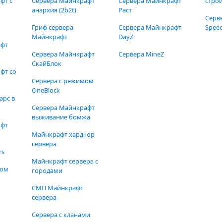
фт с
Сервера Майнкрафт
Сервера Майнкрафт
стро
анархия (2b2t)
Раст
Серв
Гриф сервера
Сервера Майнкрафт
Speed
Майнкрафт
DayZ
афт
Сервера Майнкрафт
Сервера MineZ
СкайБлок
фт со
Сервера с режимом
OneBlock
арс в
Сервера Майнкрафт
выживание бомжа
афт
Майнкрафт хардкор
сервера
rs
Майнкрафт сервера с
фом
городами
СМП Майнкрафт
сервера
Сервера с кланами