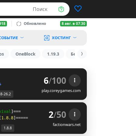
Поиск
Обновлено
918
8 авг. в 07:30
СОБЫТИЕ
ХОСТИНГ
os
OneBlock
1.19.3
БедВарс
1.16
1.8.2
6
/
100
s
play.coreygames.com
.8-26.2
2
/
50
vival
]===
[
1.8.8
]=====
factionwars.net
1.8.8