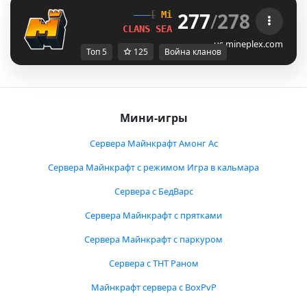
277
/
278
[
Mineplex
Games
]
CLANS SEASON 1 
LIVE NOW!
us.mineplex.com
Топ 5
125
Война кланов
Мини-игры
Сервера Майнкрафт Амонг Ас
Сервера Майнкрафт с режимом Игра в кальмара
Сервера с БедВарс
Сервера Майнкрафт с прятками
Сервера Майнкрафт с паркуром
Сервера с ТНТ Раном
Майнкрафт сервера с BoxPvP