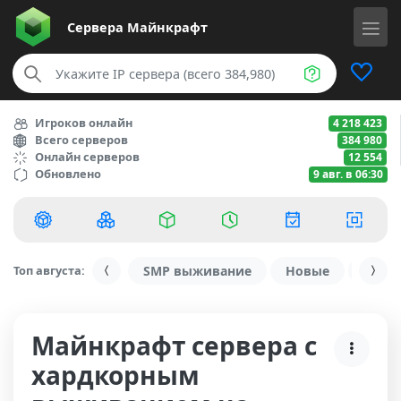
Сервера
Майнкрафт
Игроков онлайн
4 218 423
Всего серверов
384 980
Онлайн серверов
12 554
Обновлено
9 авг. в 06:30
Топ августа:
SMP выживание
Новые
С ду
Майнкрафт сервера с
хардкорным