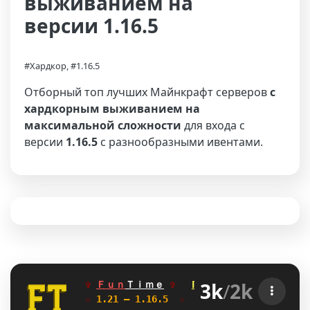
выживанием на
версии 1.16.5
#Хардкор, #1.16.5
Отборный топ лучших Майнкрафт серверов
с
хардкорным выживанием на
максимальной сложности
для входа с
версии
1.16.5
с разнообразными ивентами.
3k
/
2k
✞ 
Ｆｕｎ
Ｔｉｍｅ
✞   
ГРИФЕРСКИЙ
YZ
АНАРХИЯ
☆
 1.21 — 1.16.5  
☆    
Глобальное обновле