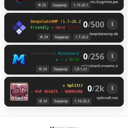
mc.bugmine.pw
25
Хардкор
1.16-26.1
0
/
500
DeepslateSMP
 [
1.7–26.2
]
Friendly 
» 
Hard 
(Crystal PvP) 
» 
deepslates
deepslatesmp.de
24
Хардкор
1.7-26.2
0
/
256
-=-=-=-=-=[
 MineShard 
- 
1.8-1.21 
]=-=-=-=-
           ❖ ✧ ✦ 
Bridge Update
 ✦ ✧ ❖
mineshard.snowmc.ir
24
Хардкор
1.8-1.21
0
/
2k
❀ 
SplitCraftSMP 
[1.16-26.2] 
⚔ PvP NIGHTS · HARDCORE ⚔
splitcraft.net
24
Хардкор
1.16-26.2