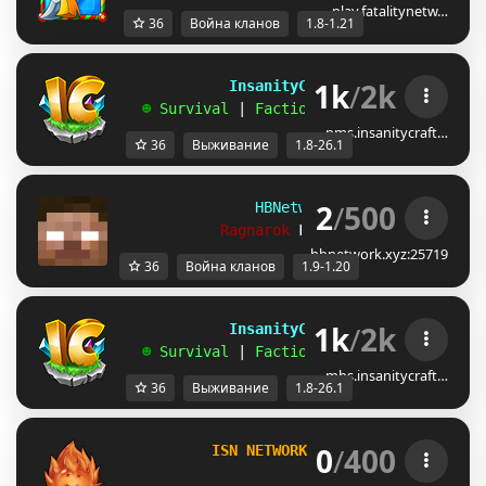
play.fatalitynetw…
36
Война кланов
1.8-1.21
1k
/
2k
             InsanityCraft 
|| 
1.8 - 26.1
   ☻ 
Survival 
| 
Factions 
| 
Skyblock 
| 
Free
pms.insanitycraft…
36
Выживание
1.8-26.1
2
/
500
HBNetwork 
| 
1.9 - 1.20
Ragnarok 
Factions Released!
hbnetwork.xyz:25719
36
Война кланов
1.9-1.20
1k
/
2k
             InsanityCraft 
|| 
1.8 - 26.1
   ☻ 
Survival 
| 
Factions 
| 
Skyblock 
| 
Free
mbs.insanitycraft…
36
Выживание
1.8-26.1
0
/
400
I
S
N 
N
ET
W
O
R
K 
-
[1.8 - 1.21]
FACTIONS