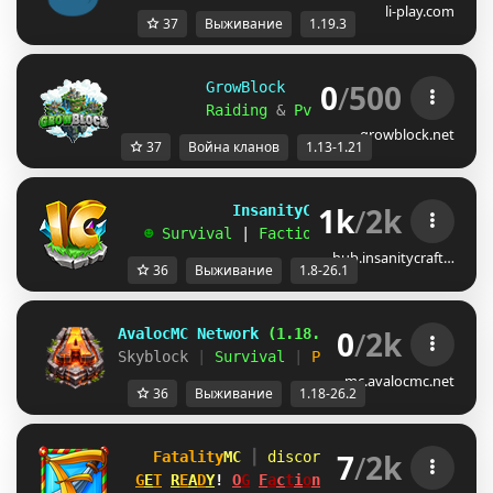
li-play.com
37
Выживание
1.19.3
0
/
500
GrowBlock     Factions     
[
1.13
Raiding 
& 
PvP 
& 
Level 
& 
Skills 
&
growblock.net
37
Война кланов
1.13-1.21
1k
/
2k
             InsanityCraft 
|| 
1.8 - 26.1
   ☻ 
Survival 
| 
Factions 
| 
Skyblock 
| 
Free
hub.insanitycraft…
36
Выживание
1.8-26.1
0
/
2k
AvalocMC Network 
(1.18.x-26.2)
Skyblock 
| 
Survival 
| 
Prison 
| 
Factions 
» 
mc.avalocmc.net
36
Выживание
1.18-26.2
7
/
2k
Fatality
MC 
┃ 
discord.gg/fatalitymc
[1.
G
E
T
R
E
A
D
Y
! 
O
G
F
a
c
t
i
o
n
s
MAP #14 
SATURDAY!