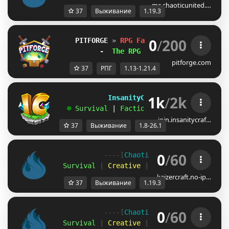
mc.chaoticunited.…
37
Выживание
1.19.3
0
/
200
PITFORGE 
»
RPG Factions 
»
(1.13-1.21.
-  
The RPG Faction Server!
  -
pitforge.com
37
РПГ
1.13-1.21.4
1k
/
2k
             InsanityCraft 
|| 
1.8 - 26.1
   ☻ 
Survival 
| 
Factions 
| 
Skyblock 
| 
Free
join.insanitycraf…
37
Выживание
1.8-26.1
0
/
60
            ----[
Chaotic 
United 
-
 1.19.3
]-
  Survival
 |
 Creative
 |
 SkyBlock 
|
 Minigam
kaizercraft.no-ip…
37
Выживание
1.19.3
0
/
60
            ----[
Chaotic 
United 
-
 1.19.3
]-
  Survival
 |
 Creative
 |
 SkyBlock 
|
 Minigam