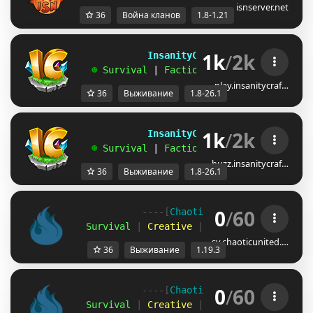
isnserver.net
36
Война кланов
1.8-1.21
1k
/
2k
             InsanityCraft 
|| 
1.8 - 26.1
   ☻ 
Survival 
| 
Factions 
| 
Skyblock 
| 
Free
play.insanitycraf…
36
Выживание
1.8-26.1
1k
/
2k
             InsanityCraft 
|| 
1.8 - 26.1
   ☻ 
Survival 
| 
Factions 
| 
Skyblock 
| 
Free
buzz.insanitycraf…
36
Выживание
1.8-26.1
0
/
60
            ----[
Chaotic 
United 
-
 1.19.3
]-
  Survival
 |
 Creative
 |
 SkyBlock 
|
 Minigam
sv.chaoticunited.…
36
Выживание
1.19.3
0
/
60
            ----[
Chaotic 
United 
-
 1.19.3
]-
  Survival
 |
 Creative
 |
 SkyBlock 
|
 Minigam