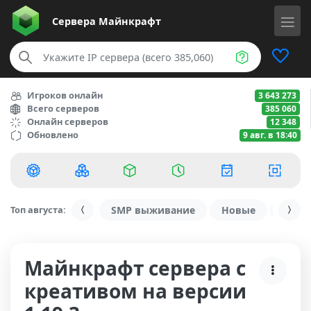
Сервера
Майнкрафт
Игроков онлайн
3 643 273
Всего серверов
385 060
Онлайн серверов
12 348
Обновлено
9 авг. в 18:40
Топ августа:
SMP выживание
Новые
С ду
Майнкрафт сервера с
креативом на версии