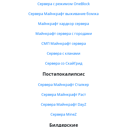
Сервера с режимом OneBlock
Сервера Майнкрафт выживание бомжа
Майнкрафт хардкор сервера
Майнкрафт сервера с городами
СМП Майнкрафт сервера
Сервера с кланами
Сервера со СкайГрид
Постапокалипсис
Сервера Майнкрафт Сталкер
Сервера Майнкрафт Раст
Сервера Майнкрафт DayZ
Сервера MineZ
Билдерские