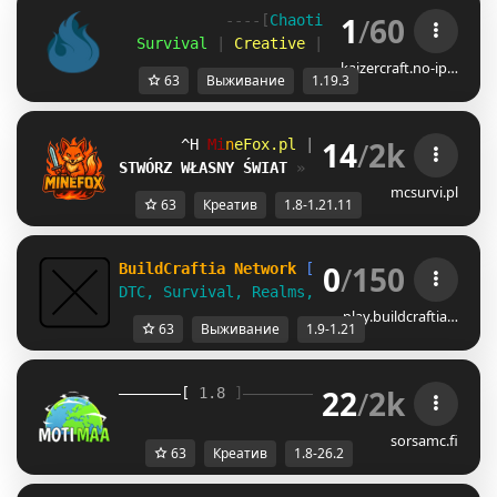
1
/
60
            ----[
Chaotic 
United 
-
 1.19.3
]-
  Survival
 |
 Creative
 |
 SkyBlock 
|
 Minigam
kaizercraft.no-ip…
63
Выживание
1.19.3
14
/
2k
VM
M
i
n
e
F
o
x
.
p
l
| 
1.8.x - 1.21.11 
PK
STWÓRZ WŁASNY ŚWIAT
» 
Creative czeka!
mcsurvi.pl
63
Креатив
1.8-1.21.11
0
/
150
BuildCraftia Network
[1.9-1.21]
DTC, Survival, Realms, & Creative!
play.buildcraftia…
63
Выживание
1.9-1.21
22
/
2k
[ 
1.8 
]
》 
Moti
Maa 
《
[
sorsamc.fi
63
Креатив
1.8-26.2