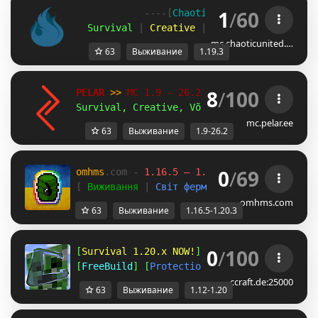
1
/
60
            ----[
Chaotic 
United 
-
 1.19.3
]-
  Survival
 |
 Creative
 |
 SkyBlock 
|
 Minigam
mc.chaoticunited.…
63
Выживание
1.19.3
8
/
100
PELAR 
>> 
MC 1.9 - 26.2 
Survival, Creative, Võistlused!
mc.pelar.ee
63
Выживание
1.9-26.2
0
/
69
omhms
.com - 
1.16.5 – 1.20.3 
(тимчасово)
[ 
Виживання 
| 
Світ ферм 
| 
Креатив 
| 
Міні-і
omhms.com
63
Выживание
1.16.5-1.20.3
0
/
100
[
Survival 1.20.x NOW!
] [
Amplified 1.12
] [
A
[
FreeBuild
] [
Protections
] [
CreativePlots
] 
ccraft.de:25000
63
Выживание
1.12-1.20