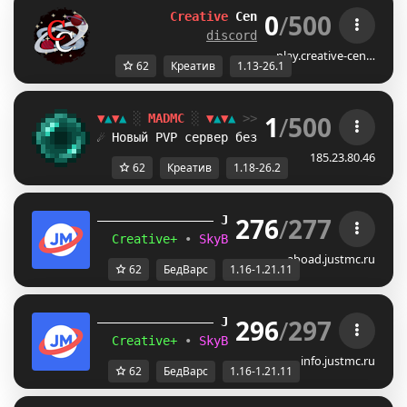
0
/
500
Creative
Central
|
[1.13-26.1]
discord.gg/eu2yRxu8Ps
play.creative-cen…
62
Креатив
1.13-26.1
1
/
500
▼
▲
▼
▲
░
MADMC
░
▼
▲
▼
▲
>> Версия:
1.18
-
26.2
+
☄ Новый PVP сервер без креатива!
ЗАХОДИ 
185.23.80.46
62
Креатив
1.18-26.2
276
/
277
JUST
MC
(1.16 
– 
1.21.11) 
Creative+ 
• 
SkyBlockTech 
• 
LuckyWars 
• 
B
aboad.justmc.ru
62
БедВарс
1.16-1.21.11
296
/
297
JUST
MC
(1.16 
– 
1.21.11) 
Creative+ 
• 
SkyBlockTech 
• 
LuckyWars 
• 
B
info.justmc.ru
62
БедВарс
1.16-1.21.11