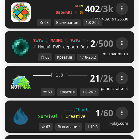
402
/
3k
ᴍɪ
ɴᴇ
ʟᴀ
ɴᴅ 
ɴᴇᴛᴡᴏʀᴋ 
☀ 
1.8 - 
ʙᴇᴅᴡᴀʀꜱ 
⇆ 
ꜱᴜʀᴠɪᴠᴀʟ ꜱᴍᴘ 
⇆ 
ꜱᴋʏʙʟᴏᴄᴋ 
141.94.89.191:25630
63
Выживание
1.8-26.2
2
/
500
▼
▲
▼
▲
░
MADMC
░
▼
▲
▼
▲
>> Версия:
1.18
-
26.2
+
☄ Новый PVP сервер без креатива!
ЗАХОДИ 
mc.madmc.ru
63
Креатив
1.18-26.2
21
/
2k
[ 
1.8 
]
》 
Moti
Maa 
《
[
parinacraft.net
63
Креатив
1.8-26.2
1
/
60
            ----[
Chaotic 
United 
-
 1.19.3
]-
  Survival
 |
 Creative
 |
 SkyBlock 
|
 Minigam
li-play.com
63
Выживание
1.19.3