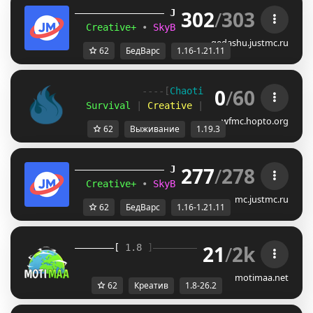
302
/
303
JUST
MC
(1.16 
– 
1.21.11) 
Creative+ 
• 
SkyBlockTech 
• 
LuckyWars 
• 
B
gedashu.justmc.ru
62
БедВарс
1.16-1.21.11
0
/
60
            ----[
Chaotic 
United 
-
 1.19.3
]-
  Survival
 |
 Creative
 |
 SkyBlock 
|
 Minigam
wfmc.hopto.org
62
Выживание
1.19.3
277
/
278
JUST
MC
(1.16 
– 
1.21.11) 
Creative+ 
• 
SkyBlockTech 
• 
LuckyWars 
• 
B
mc.justmc.ru
62
БедВарс
1.16-1.21.11
21
/
2k
[ 
1.8 
]
》 
Moti
Maa 
《
[
motimaa.net
62
Креатив
1.8-26.2