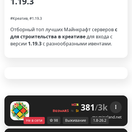
1.19.3
#Креатив, #1.19.3
Отборный топ лучших Майнкрафт серверов
с
для строительства в креативе
для входа с
версии
1.19.3
с разнообразными ивентами.
381
/
3k
ᴍɪ
ɴᴇ
ʟᴀ
ɴᴅ 
ɴᴇᴛᴡᴏʀᴋ 
☀ 
1.8 - 
ʙᴇᴅᴡᴀʀꜱ 
⇆ 
ꜱᴜʀᴠɪᴠᴀʟ ꜱᴍᴘ 
⇆ 
ꜱᴋʏʙʟᴏᴄᴋ 
mc.mineland.net
Не в сети
98
Выживание
1.8-26.2