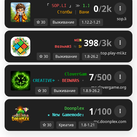
0
/
2k
「
S
O
P
.
L
I
」
≫
1
.
1
2
.
2
-
1
.
2
1
.
x
≪
8
Л
Столбы 
| 
Ванилла 
| 
Тюрьма 
| 
Креа
sop.li
30
Выживание
1.12.2-1.21
398
/
3k
ᴍɪ
ɴᴇ
ʟᴀ
ɴᴅ 
ɴᴇᴛᴡᴏʀᴋ 
☀ 
1.8 - 
ʙᴇᴅᴡᴀʀꜱ 
⇆ 
ꜱᴜʀᴠɪᴠᴀʟ ꜱᴍᴘ 
⇆ 
ꜱᴋʏʙʟᴏᴄᴋ 
top.play-ml.kz
30
Выживание
1.8-26.2
7
/
500
C
l
o
v
e
r
G
a
m
e
(1.8.9-26.2)
CREATIVE+
•
BEDWARS
•
SURVIVAL
•
REGIONS
mc.clovergame.org
30
Выживание
1.8.9-26.2
1
/
100
Doonplex Network 
[1.8-1.21]
★ New Gamemode: 
UCZJR_N
Creative 
SYXB
mc.doonplex.com
30
Креатив
1.8-1.21