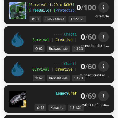
0
/
100
[
Survival 1.20.x NOW!
] [
Amplified 1.12
] [
A
[
FreeBuild
] [
Protections
] [
CreativePlots
] 
ccraft.de
62
Выживание
1.12-1.20
0
/
60
            ----[
Chaotic 
United 
-
 1.19.3
]-
  Survival
 |
 Creative
 |
 SkyBlock 
|
 Minigam
mc.nucleardistric…
62
Выживание
1.19.3
0
/
60
            ----[
Chaotic 
United 
-
 1.19.3
]-
  Survival
 |
 Creative
 |
 SkyBlock 
|
 Minigam
sv.chaoticunited.…
62
Выживание
1.19.3
0
/
69
         Legacy
Craft               
[1.
galactica.fiber.u…
62
Креатив
1.8-1.21