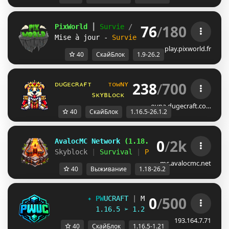
76
/
180
PixWorld 
┃ 
Survie 
/ 
Skyblock 
┃ 
1.9 ➸ 26.2
Mise à jour - 
Survie 
ORION
play.pixworld.fr
40
СкайБлок
1.9-26.2
238
/
700
ᴅᴜɢᴇᴄʀᴀғᴛ
ᴛ
ᴏ
ᴡ
ɴ
ʏ
&
s
ᴋ
ʏ
ʙ
ʟ
ᴏ
ᴄ
ᴋ
1
.
1
6
.
5
-
2
6
.
sᴋʏʙʟᴏᴄᴋ 3. sᴇᴢᴏɴ: 8.07.26 15.00
oyna.dugecraft.co…
40
СкайБлок
1.16.5-26.1.2
0
/
2k
AvalocMC Network 
(1.18.x-26.2)
Skyblock 
| 
Survival 
| 
Prison 
| 
Factions 
» 
mc.avalocmc.net
40
Выживание
1.18-26.2
0
/
500
✦ P
W
U
C
R
A
FT
|
Modern Skyblock
1.16.5 ➢ 1.21.x
•
Sezon 1
•
Akti
193.164.7.71
40
СкайБлок
1.16.5-1.21