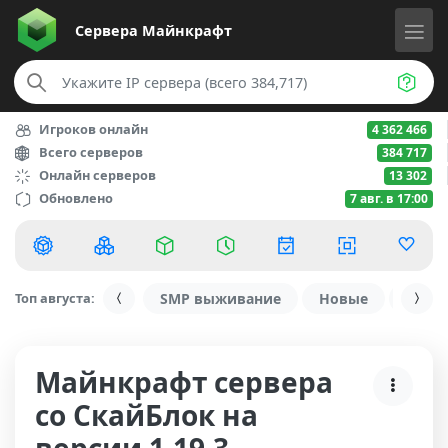
Сервера
Майнкрафт
Игроков онлайн
4 362 466
Всего серверов
384 717
Онлайн серверов
13 302
Обновлено
7 авг. в 17:00
Топ августа:
SMP выживание
Новые
С ду
Майнкрафт сервера
со СкайБлок на