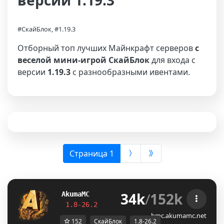
версии 1.19.3
#СкайБлок, #1.19.3
Отборный топ лучших Майнкрафт серверов
с
веселой мини-игрой СкайБлок
для входа с
версии
1.19.3
с разнообразными ивентами.
(выбрана)
Страница 1
34k
/
152k
Akuma
MC
S
K
Y
B
L
O
C
K
J
U
S
T
R
E
L
E
A
S
E
D
!
1.8-26.2         
Join Now
┃ 
discord.gg/
bmc.akumamc.net
152
СкайБлок
1.8-26.2