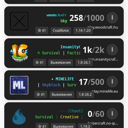
258
/
1000
ᴡᴏᴏᴅ
ᴄʀᴀꜰᴛ 
ɴᴇᴛᴡᴏʀᴋ 
[
1.16.X-1.20.X
]
SkyBlock ONE: 275. Hét
play.woodcraft.hu
41
СкайБлок
1.16-1.20
1k
/
2k
             InsanityCraft 
|| 
1.8 - 26.1
   ☻ 
Survival 
| 
Factions 
| 
Skyblock 
| 
Free
join.insanitycraf…
41
Выживание
1.8-26.1
17
/
500
✦ 
MINELIFE
[1.8 - 26.2]
 ✦
|
Skyblock
|
Survival
|
Prison
|
Towns
play.minelife.eu
41
Выживание
1.8-26.2
0
/
60
            ----[
Chaotic 
United 
-
 1.19.3
]-
  Survival
 |
 Creative
 |
 SkyBlock 
|
 Minigam
kaizercraft.no-ip…
41
Выживание
1.19.3