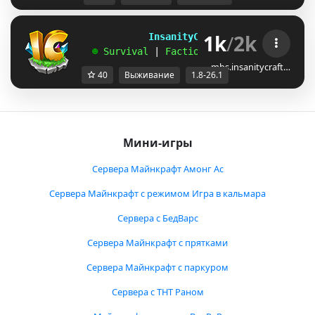
1k
/
2k
             InsanityCraft 
|| 
1.8 - 26.1
   ☻ 
Survival 
| 
Factions 
| 
Skyblock 
| 
Free
mbs.insanitycraft…
40
Выживание
1.8-26.1
Мини-игры
Сервера Майнкрафт Амонг Ас
Сервера Майнкрафт с режимом Игра в кальмара
Сервера с БедВарс
Сервера Майнкрафт с прятками
Сервера Майнкрафт с паркуром
Сервера с ТНТ Раном