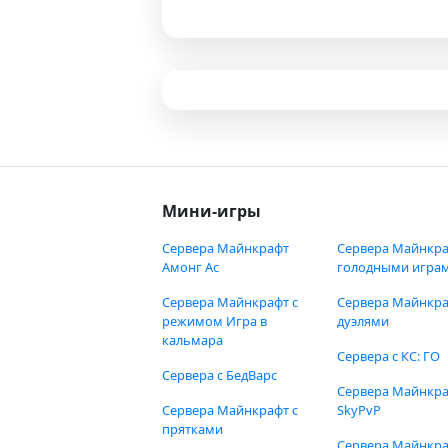
Мини-игры
Сервера Майнкрафт
Сервера Майнкра
Амонг Ас
голодными игра
Сервера Майнкрафт с
Сервера Майнкра
режимом Игра в
дуэлями
кальмара
Сервера с КС: ГО
Сервера с БедВарс
Сервера Майнкр
Сервера Майнкрафт с
SkyPvP
прятками
Сервера Майнкра