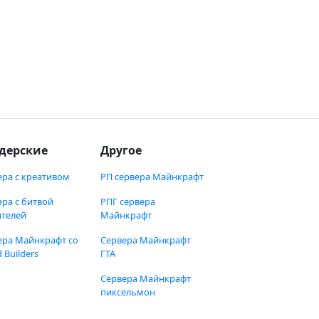
дерские
Другое
ера с креативом
РП сервера Майнкрафт
ера с битвой
РПГ сервера
ителей
Майнкрафт
ера Майнкрафт со
Сервера Майнкрафт
 Builders
ГТА
Сервера Майнкрафт
пиксельмон