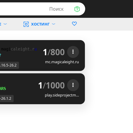
Поиск
Е
ХОСТИНГ
1
/
800
 
m
a
g
i
c
a
l
e
i
g
h
t
.
r
u
?
mc.magicaleight.ru
.16.5-26.2
1
/
1000
ARS
play.sideprojectm…
-26.1.2