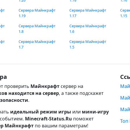
1.20
1.18
1.16
афт
Сервера Майнкрафт
Сервера Майнкрафт
Серв
1.19
1.17
1.15
афт
Сервера Майнкрафт
Сервера Майнкрафт
1.8
1.6
афт
Сервера Майнкрафт
Сервера Майнкрафт
1.7
1.5
ра
Сс
т проверить
Майнкрафт
сервер на
Май
ков находится на сервер
, а также подскажет
Май
езопасности
.
Май
рать
идеальный режим игры
или
мини-игру
 событием.
Minecraft-Status.Ru
поможет
Топ
ер Майнкрафт
по вашим параметрам!