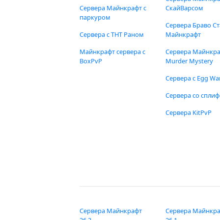
Сервера Майнкрафт с
СкайВарсом
паркуром
Сервера Браво Ст
Сервера с ТНТ Раном
Майнкрафт
Майнкрафт сервера с
Сервера Майнкр
BoxPvP
Murder Mystery
Сервера с Egg Wa
Сервера со спли
Сервера KitPvP
Сервера Майнкрафт
Сервера Майнкр