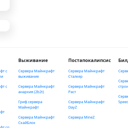
Выживание
Постапокалипсис
Бил
фт с
Сервера Майнкрафт
Сервера Майнкрафт
Серв
ми
выживание
Сталкер
Серв
фт с
Сервера Майнкрафт
Сервера Майнкрафт
стро
анархия (2b2t)
Раст
Серв
Гриф сервера
Сервера Майнкрафт
Speed
Майнкрафт
DayZ
афт
Сервера Майнкрафт
Сервера MineZ
СкайБлок
фт со