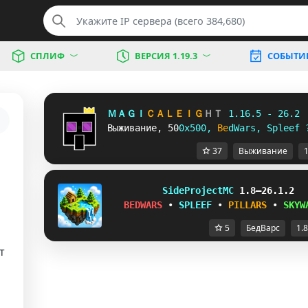
СПЛИФ
ВЕРСИЯ 1.19.3
СОБЫТИ
Ｍ
Ａ
Ｇ
Ｉ
Ｃ
Ａ
Ｌ
Ｅ
Ｉ
Ｇ
Ｈ
Ｔ 
1
.
1
6
.
5
-
2
6
.
2 
В
ы
ж
и
в
а
н
и
е
, 
5
0
0
х
5
0
0
, 
B
e
d
W
a
r
s
, Spleef 
37
Выживание
1
S
i
d
e
P
r
o
j
e
ctMC
1.8–26.1.2
BEDWARS
•
SPLEEF
•
PILLARS
•
SKYW
5
БедВарс
1.8
т