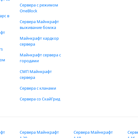
Сервера с режимом
OneBlock
арс в
Сервера Майнкрафт
выживание бомжа
афт
Майнкрафт хардкор
сервера
rs
Майнкрафт сервера с
фом
городами
СМП Майнкрафт
сервера
Сервера с кланами
Сервера со СкайГрид
афт
Сервера Майнкрафт
Сервера Майнкрафт
Серв