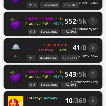
plumsmp.net
35
Выживание
1.7.2-26.2
552
/
5k
PLUMSMP NETWORK
•
1.7.2 ➜ 26.2
•
Practice PvP
•
KitPvP
•
Lifesteal
•
Surviv
mc-cloudberry.net
3
Выживание
1.7.2-26.2
41
/
0
L
a
m
p
 N
e
t
w
o
r
k 
[1.7-1.21.11]
Lifesteal 
· 
KitPvP 
· 
Duels 
· 
Surviva
mc.lampnetwork.xyz
3
Выживание
1.7-1.21.11
543
/
5k
PLUMSMP NETWORK
•
1.7.2 ➜ 26.2
•
Practice PvP
•
KitPvP
•
Lifesteal
•
Surviv
play.minecrafty.org
3
Выживание
1.7.2-26.2
10
/
369
!
]\
El
Yoyo 
Network
UX
➜ 
discord.gg/H8racy6xE