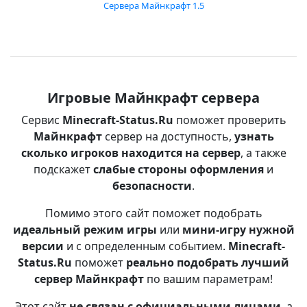
Сервера Майнкрафт 1.5
Игровые Майнкрафт сервера
Сервис
Minecraft-Status.Ru
поможет проверить
Майнкрафт
сервер на доступность,
узнать
сколько игроков находится на сервер
, а также
подскажет
слабые стороны оформления
и
безопасности
.
Помимо этого сайт поможет подобрать
идеальный режим игры
или
мини-игру нужной
версии
и с определенным событием.
Minecraft-
Status.Ru
поможет
реально подобрать лучший
сервер Майнкрафт
по вашим параметрам!
Этот сайт
не связан с официальными лицами
, а