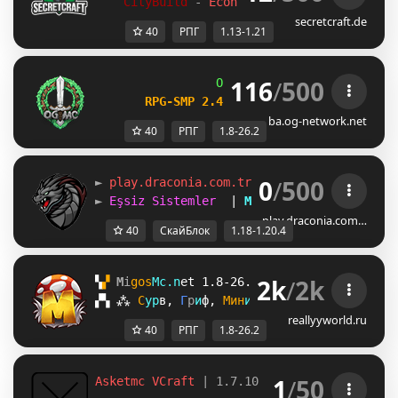
CityBuild 
- 
Economy 
- 
Berufesystem 
- 
m
secretcraft.de
40
РПГ
1.13-1.21
116
/
500
OG
-
Network 
| 
1.8 - 26.2
RPG-SMP 2.4 
─ 
NEW DAILY QUESTS UPDA
ba.og-network.net
40
РПГ
1.8-26.2
0
/
500
► 
play.draconia.com.tr   
AKTİF   
1.18 - 1.
► 
Eşsiz Sistemler  
| 
MMORPG 
|  
SkyBlock   
play.draconia.com…
40
СкайБлок
1.18-1.20.4
2k
/
2k
▚
▞ 
M
i
g
o
s
M
c
.
n
e
t 
1.8-26.2 
? 
Награды /free
▞
▚
⁂
С
у
р
в
, 
Г
р
и
ф
, 
М
и
н
и
-
И
г
р
ы
, 
R
o
l
e
P
l
a
y
, 
А
н
а
reallyyworld.ru
40
РПГ
1.8-26.2
1
/
50
Asketmc VCraft 
| 1.7.10 - 1.21.11 Survival