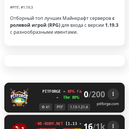
#РПГ, #1.19.3
Отборный топ лучших Майнкрафт серверов
с
ролевой игрой (RPG)
для входа с версии
1.19.3
с разнообразными ивентами.
0
/
200
PITFORGE 
»
RPG Factions 
»
(1.13-1.21.
-  
The RPG Faction Server!
  -
pitforge.com
41
РПГ
1.13-1.21.4
16
/
1k
O
N
E
-
R
U
B
Y
.
N
E
T
[1.13 - 26.2]
К
В
Е
С
Т
Ы
/
R
P
G
/
P
V