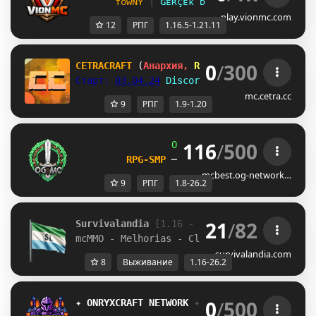
ᴛᴏᴡɴʏ 
| 
ɢᴇʀçᴇᴋ ᴅüɴʏᴀ ʜᴀʀɪᴛᴀʟɪ 
| 
ᴍᴄᴍ
play.vionmc.com
12
РПГ
1.16.5-1.21.11
0
/
300
CETRACRAFT 
(
Анархия, 
RPG, 
PVP, 
Игры, 
Гриф
)
Старт: 
03.04.24
Discord: 
dsc.gg/mcetra 
[1.
mc.cetra.cc
9
РПГ
1.9-1.20
116
/
500
OG
-
Network 
| 
1.8 - 26.2
RPG-SMP 
─ 
CIV FACTIONS 
─ 
SMP
mcbest.og-network…
9
РПГ
1.8-26.2
21
/
82
Survivalandia 
[1.16 - 26.2]
mcMMO - Melhorias - Clãs - Eventos
survivalandia.com
8
Выживание
1.16-26.2
0
/
500
✦ 
ONRYXCRAFT 
NETWORK 
✦ 
[
1.8-26.2
] 
SURVIVAL