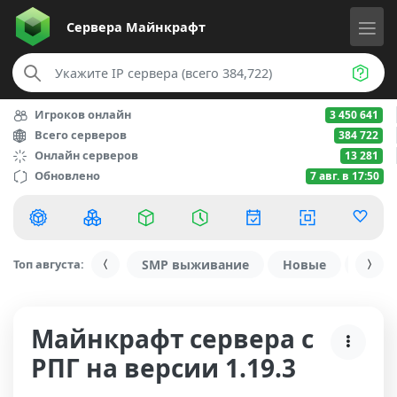
Сервера
Майнкрафт
Игроков онлайн
3 450 641
Всего серверов
384 722
Онлайн серверов
13 281
Обновлено
7 авг. в 17:50
Топ августа:
SMP выживание
Новые
С ду
Майнкрафт сервера с
РПГ на версии 1.19.3