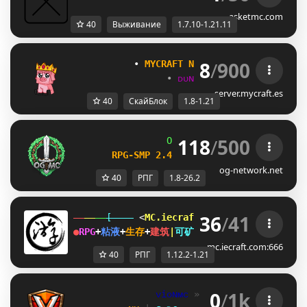
asketmc.com
40
Выживание
1.7.10-1.21.11
8
/
900
           • 
MYCRAFT NETWORK
 • 
(1.8 - 1.21
•
ᴅᴜɴɢᴇᴏɴ
•
ʀᴘɢ
•
sᴋʏʙʟᴏᴄ
server.mycraft.es
40
СкайБлок
1.8-1.21
118
/
500
OG
-
Network 
| 
1.8 - 26.2
RPG-SMP 2.4 
─ 
NEW DAILY QUESTS UPDA
og-network.net
40
РПГ
1.8-26.2
36
/
41
[    
 <
MC.iecraft.com
♦
御灵游
>
   ]  
●
RPG
+
粘液
+
生存
+
建筑
|
可矿透
|
●
永
不
停
服
✔
1.12.2-
mc.iecraft.com:666
40
РПГ
1.12.2-1.21
0
/
1k
ᴠiᴏɴᴍᴄ 
» 
1.16.5 - 1.21.11