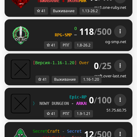
В
Ы
Ж
И
В
А
Н
И
Е
◆ 
Э
К
О
Н
О
М
И
К
А
?
/
F
R
E
E
 ? 
 БЕТА
mc1.one-ruby.net
41
Выживание
1.13-26.2
118
/
500
OG
-
Network 
| 
1.8 - 26.2
RPG-SMP 
─ 
CIV FACTIONS 
─ 
SMP
og-smp.net
41
РПГ
1.8-26.2
0
/
25
[
Версия-1.16-1.20
] 
Over-Last.net
- Выживан
craft.over-last.net
41
Выживание
1.16-1.20
0
/
100
Epic-RPG 
[
1.9 - 1.21
]      
》 
NOWY DUNGEON - 
ARKANA PRZEDWIECZNYCH 
《
51.75.60.75
41
РПГ
1.9-1.21
12
/
500
Secret
Craft 
- 
SecretCraft Netzwerk 
- [
1.13