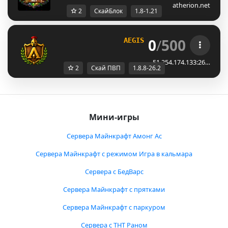
atherion.net
2
СкайБлок
1.8-1.21
0
/
500
AEGISMC
[1.8.8 to 26.2]
51.254.174.133:26…
2
Скай ПВП
1.8.8-26.2
Мини-игры
Сервера Майнкрафт Амонг Ас
Сервера Майнкрафт с режимом Игра в кальмара
Сервера с БедВарс
Сервера Майнкрафт с прятками
Сервера Майнкрафт с паркуром
Сервера с ТНТ Раном