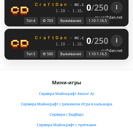
0
/
250
ＣｒａｆｔＤａｎ 
» 
mc.craftdan.net
//  
Выж
1.10 - 1.16.5         
//     
RPG
mc.craftdan.net
Топ 4
703
Выживание
1.10-1.16.5
0
/
250
ＣｒａｆｔＤａｎ 
» 
mc.craftdan.net
//  
Выж
1.10 - 1.16.5         
//     
RPG
craftdan.net
Топ 5
580
Выживание
1.10-1.16.5
Мини-игры
Сервера Майнкрафт Амонг Ас
Сервера Майнкрафт с режимом Игра в кальмара
Сервера с БедВарс
Сервера Майнкрафт с прятками