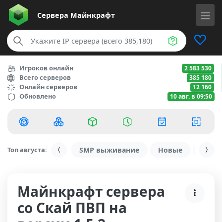
Сервера
Майнкрафт
Игроков онлайн
2 583 530
Всего серверов
385 180
Онлайн серверов
12 160
Обновлено
10 авг. в 09:50
Топ августа:
SMP выживание
Новые
С ду
Майнкрафт сервера
со Скай ПВП на