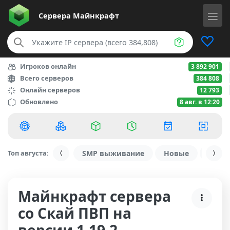
Сервера
Майнкрафт
Игроков онлайн
3 892 901
Всего серверов
384 808
Онлайн серверов
12 793
Обновлено
8 авг. в 12:20
Топ августа:
SMP выживание
Новые
С ду
Майнкрафт сервера
со Скай ПВП на