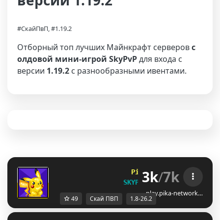
версии 1.19.2
#СкайПвП, #1.19.2
Отборный топ лучших Майнкрафт серверов
с
олдовой мини-игрой SkyPvP
для входа с
версии
1.19.2
с разнообразными ивентами.
3k
/
7k
Pika
Network        
[1.
SKYPVP RESET!
play.pika-network…
49
Скай ПВП
1.8-26.2