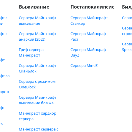
Выживание
Постапокалипсис
Бил
фт с
Сервера Майнкрафт
Сервера Майнкрафт
Серв
ми
выживание
Сталкер
Серв
фт с
Сервера Майнкрафт
Сервера Майнкрафт
стро
анархия (2b2t)
Раст
Серв
Гриф сервера
Сервера Майнкрафт
Speed
Майнкрафт
DayZ
афт
Сервера Майнкрафт
Сервера MineZ
СкайБлок
фт со
Сервера с режимом
OneBlock
арс в
Сервера Майнкрафт
выживание бомжа
афт
Майнкрафт хардкор
сервера
rs
Майнкрафт сервера с