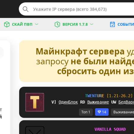
СКАЙ ПВП
ВЕРСИЯ 1.7.8
СОБЫТИ
Майнкрафт сервера
у
запросу
не были найд
сбросить один и
T
W
E
N
T
U
R
E
[1.21-26.2]
HZ
ОдинБлок
O
L
Выживание
X
R
БедВар
т
Топ 1
14
Выживани
й
V
A
N
I
L
L
A
S
Q
U
A
D