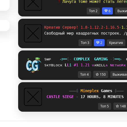
? 
Л
а
ч
у
г
а
т
о
ж
е
м
о
ж
е
т
с
т
а
т
ь
л
е
г
е
Топ 2
6
Выжи
Креатив Сервер! 1.8-1.12.2-1.16.5-
1.
Свободный мир квадратных построек. /
Топ 3
2
Креатив
sᴍᴘ
◁
═
═
[‐
C
O
M
P
L
E
X
G
A
M
I
N
G
‐]
═
═
▷
sᴋʏʙʟᴏᴄᴋ
E
T
i
#
1
1
.
2
1
ᴠ
ᴀ
ɴ
ɪ
ʟ
ʟ
ᴀ
ɴ
ᴇ
ᴛ
ᴡ
ᴏ
ʀ
ᴋ
Топ 4
150
Выжива
[
Mineplex
Games
]
CASTLE SIEGE 
- 
17 HOURS, 8 MINUTES
Топ 5
148