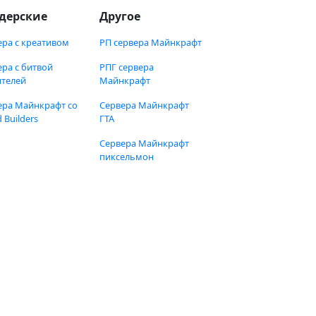
дерские
Другое
ера с креативом
РП сервера Майнкрафт
ера с битвой
РПГ сервера
ителей
Майнкрафт
ера Майнкрафт со
Сервера Майнкрафт
 Builders
ГТА
Сервера Майнкрафт
пиксельмон