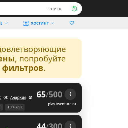
Поиск
Е
ХОСТИНГ
довлетворяющие
ены
, попробуйте
з фильтров
.
65
/
500
 
с
R
U
Анархия
CT
play.twenture.ru
е
1.21-26.2
44
/
300