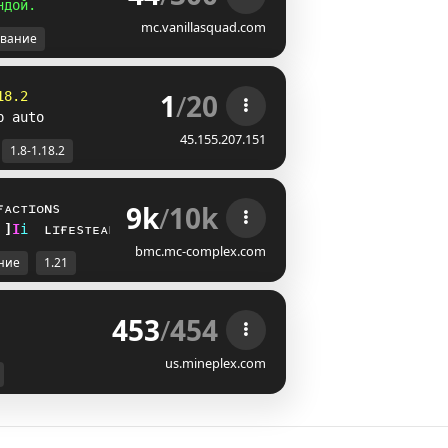
н
д
о
й
.
mc.vanillasquad.com
вание
1
/
20
18.2
p auto
45.155.207.151
1.8-1.18.2
9k
/
10k
ғᴀᴄᴛɪᴏɴs
_
_
i
ʟɪғᴇsᴛᴇᴀʟ
bmc.mc-complex.com
ние
1.21
453
/
454
us.mineplex.com