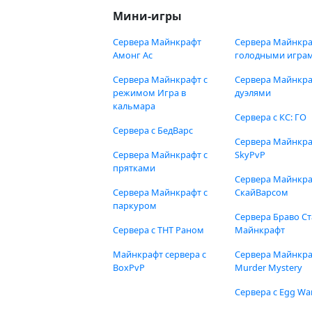
Мини-игры
Сервера Майнкрафт
Сервера Майнкра
Амонг Ас
голодными игра
Сервера Майнкрафт с
Сервера Майнкра
режимом Игра в
дуэлями
кальмара
Сервера с КС: ГО
Сервера с БедВарс
Сервера Майнкр
Сервера Майнкрафт с
SkyPvP
прятками
Сервера Майнкра
Сервера Майнкрафт с
СкайВарсом
паркуром
Сервера Браво Ст
Сервера с ТНТ Раном
Майнкрафт
Майнкрафт сервера с
Сервера Майнкр
BoxPvP
Murder Mystery
Сервера с Egg Wa