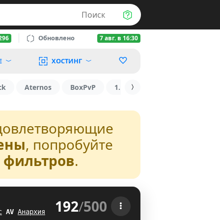
Поиск
Обновлено
296
7 авг. в 16:30
Е
ХОСТИНГ
ck
Aternos
BoxPvP
1.16
БедВарс
RUST
довлетворяющие
ены
, попробуйте
з фильтров
.
192
/
500
 
с
A
\
Анархия
Z@