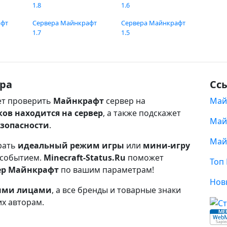
1.8
1.6
афт
Сервера Майнкрафт
Сервера Майнкрафт
1.7
1.5
ра
Сс
т проверить
Майнкрафт
сервер на
Май
ков находится на сервер
, а также подскажет
Май
езопасности
.
Май
рать
идеальный режим игры
или
мини-игру
 событием.
Minecraft-Status.Ru
поможет
Топ
ер Майнкрафт
по вашим параметрам!
Нов
ными лицами
, а все бренды и товарные знаки
их авторам.