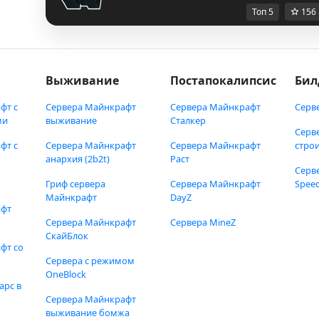
Топ 5
156
Выживание
Постапокалипсис
Бил
фт с
Сервера Майнкрафт
Сервера Майнкрафт
Серв
ми
выживание
Сталкер
Серв
фт с
Сервера Майнкрафт
Сервера Майнкрафт
стро
анархия (2b2t)
Раст
Серв
Гриф сервера
Сервера Майнкрафт
Speed
Майнкрафт
DayZ
афт
Сервера Майнкрафт
Сервера MineZ
СкайБлок
фт со
Сервера с режимом
OneBlock
арс в
Сервера Майнкрафт
выживание бомжа