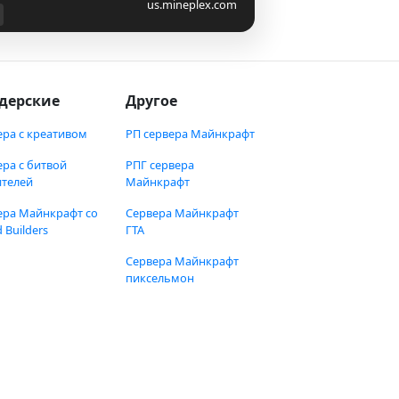
us.mineplex.com
дерские
Другое
ера с креативом
РП сервера Майнкрафт
ера с битвой
РПГ сервера
ителей
Майнкрафт
ера Майнкрафт со
Сервера Майнкрафт
 Builders
ГТА
Сервера Майнкрафт
пиксельмон