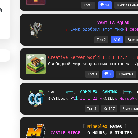
т
Топ 1
14
Выживани
й
V
A
N
I
L
L
A
S
Q
U
A
D
? 
Ё
ж
и
к
о
д
о
б
р
и
л
э
т
о
т
т
и
х
и
й
с
е
р
Топ 2
6
Выжи
Creative Server World 1.8-1.12.2-1.1
Свободный мир квадратных построек. /
Топ 3
2
Креатив
sᴍᴘ
◁
═
═
[‐
C
O
M
P
L
E
X
G
A
M
I
N
G
‐]
═
═
▷
sᴋʏʙʟᴏᴄᴋ
L
Y
i
#
1
1
.
2
1
ᴠ
ᴀ
ɴ
ɪ
ʟ
ʟ
ᴀ
ɴ
ᴇ
ᴛ
ᴡ
ᴏ
ʀ
ᴋ
Топ 4
157
Выжива
[
Mineplex
Games
]
CASTLE SIEGE 
- 
9 HOURS, 8 MINUTES