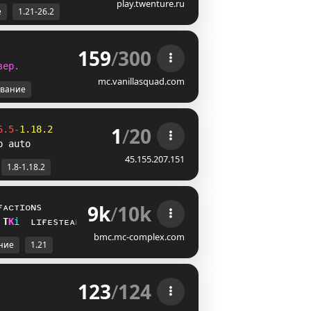
play.twenture.ru
е
1.21-26.2
159
/
300
в
е
р
.
mc.vanillasquad.com
вание
1
/
20
6.5-
1.18.2
p auto
45.155.207.151
1.8-1.18.2
9k
/
10k
ғᴀᴄᴛɪᴏɴs
^
M
i
ʟɪғᴇsᴛᴇᴀʟ
bmc.mc-complex.com
ние
1.21
123
/
124