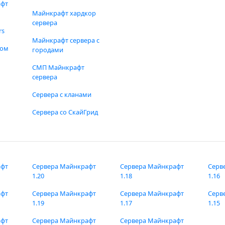
афт
Майнкрафт хардкор
сервера
rs
Майнкрафт сервера с
фом
городами
СМП Майнкрафт
сервера
Сервера с кланами
Сервера со СкайГрид
афт
Сервера Майнкрафт
Сервера Майнкрафт
Серв
1.20
1.18
1.16
афт
Сервера Майнкрафт
Сервера Майнкрафт
Серв
1.19
1.17
1.15
афт
Сервера Майнкрафт
Сервера Майнкрафт