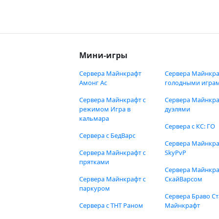
Мини-игры
Сервера Майнкрафт
Сервера Майнкра
Амонг Ас
голодными игра
Сервера Майнкрафт с
Сервера Майнкра
режимом Игра в
дуэлями
кальмара
Сервера с КС: ГО
Сервера с БедВарс
Сервера Майнкр
Сервера Майнкрафт с
SkyPvP
прятками
Сервера Майнкра
Сервера Майнкрафт с
СкайВарсом
паркуром
Сервера Браво Ст
Сервера с ТНТ Раном
Майнкрафт