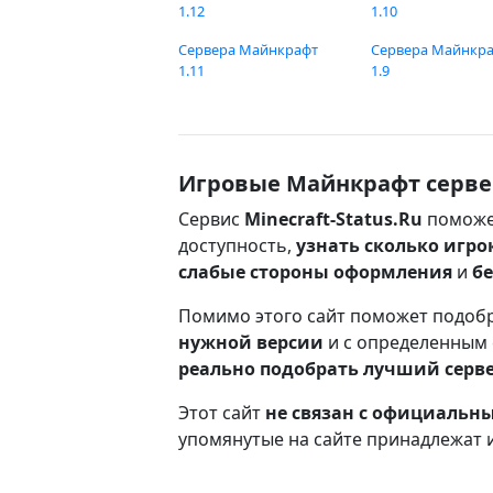
1.12
1.10
Сервера Майнкрафт
Сервера Майнкр
1.11
1.9
Игровые Майнкрафт серве
Сервис
Minecraft-Status.Ru
поможе
доступность,
узнать сколько игро
слабые стороны оформления
и
б
Помимо этого сайт поможет подоб
нужной версии
и с определенным
реально подобрать лучший серв
Этот сайт
не связан с официаль
упомянутые на сайте принадлежат 