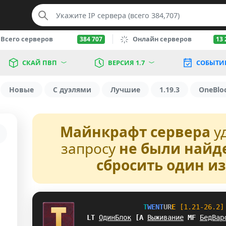
Всего серверов
Онлайн серверов
384 707
13 
СКАЙ ПВП
ВЕРСИЯ 1.7
СОБЫТИ
Новые
С дуэлями
Лучшие
1.19.3
OneBlo
Майнкрафт сервера
у
запросу
не были найд
сбросить один и
T
W
E
N
T
U
R
E
[1.21-26.2]
^^
ОдинБлок
O
[
Выживание
X
E
БедВар