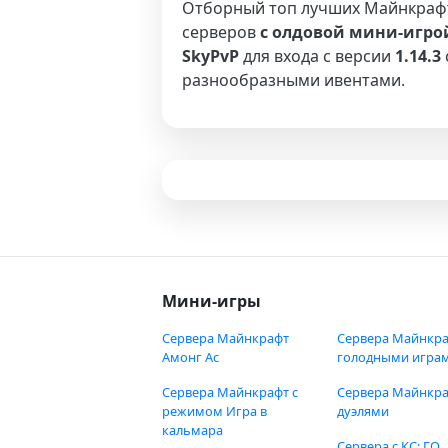
Отборный топ лучших Майнкраф
серверов
с олдовой мини-игро
SkyPvP
для входа с версии
1.14.3
разнообразными ивентами.
Мини-игры
Сервера Майнкрафт
Сервера Майнкра
Амонг Ас
голодными игра
Сервера Майнкрафт с
Сервера Майнкра
режимом Игра в
дуэлями
кальмара
Сервера с КС: ГО