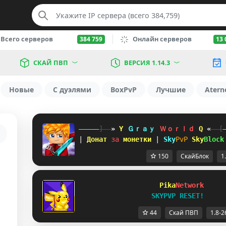
Всего серверов
Онлайн серверов
384 759
13 
СКАЙ ПВП
ВЕРСИЯ 1.14.3
Новые
С дуэлями
BoxPvP
Лучшие
Atern
-----
]--
»
W
Ｇｒａｙ 
Ｗｏｒｌｄ 
X
«
--[
| 
Донат 
за 
монетки 
| 
Sky
PvP 
Sky
Block
150
СкайБлок
1
Pika
Network     
SKYPVP RESET!
44
Скай ПВП
1.8-2