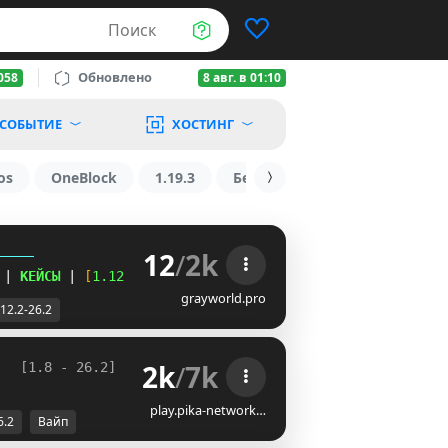
Поиск
Обновлено
058
8 авг. в 01:10
СОБЫТИЕ
ХОСТИНГ
os
OneBlock
1.19.3
БедВарс
1.16
1.8.2
12
/
2k
-----
| 
КЕЙСЫ 
| 
[
1.12.2
-
26.2
]
grayworld.pro
.12.2-26.2
2k
/
7k
   
[1.8 - 26.2] 
play.pika-network…
6.2
Вайп