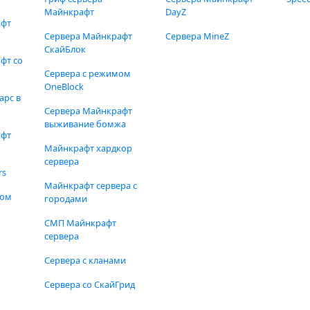
Майнкрафт
DayZ
афт
Сервера Майнкрафт
Сервера MineZ
СкайБлок
фт со
Сервера с режимом
OneBlock
арс в
Сервера Майнкрафт
выживание бомжа
афт
Майнкрафт хардкор
сервера
rs
Майнкрафт сервера с
фом
городами
СМП Майнкрафт
сервера
Сервера с кланами
Сервера со СкайГрид