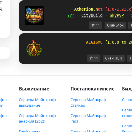
т
й
A
t
h
e
r
i
o
n
.
n
e
t
[
1
.
8
-
1
.
2
1
.
x
???
-
Citybuild
-
SkyPvP
-
с
11
СкайБлок
AEGISMC
[1.8.8 to 2
11
Скай ПВП
1
Выживание
Постапокалипсис
Бил
фт с
Сервера Майнкрафт
Сервера Майнкрафт
Серв
ми
выживание
Сталкер
Серв
фт с
Сервера Майнкрафт
Сервера Майнкрафт
стро
анархия (2b2t)
Раст
Серв
Гриф сервера
Сервера Майнкрафт
Speed