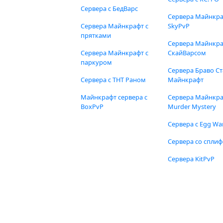
Сервера с БедВарс
Сервера Майнкр
Сервера Майнкрафт с
SkyPvP
прятками
Сервера Майнкра
Сервера Майнкрафт с
СкайВарсом
паркуром
Сервера Браво Ст
Сервера с ТНТ Раном
Майнкрафт
Майнкрафт сервера с
Сервера Майнкр
BoxPvP
Murder Mystery
Сервера с Egg Wa
Сервера со спли
Сервера KitPvP