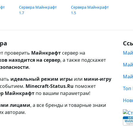
афт
Сервера Майнкрафт
Сервера Майнкрафт
1.7
1.5
ра
Сс
т проверить
Майнкрафт
сервер на
Май
ков находится на сервер
, а также подскажет
Май
езопасности
.
Май
рать
идеальный режим игры
или
мини-игру
 событием.
Minecraft-Status.Ru
поможет
Топ
ер Майнкрафт
по вашим параметрам!
Нов
ными лицами
, а все бренды и товарные знаки
их авторам.