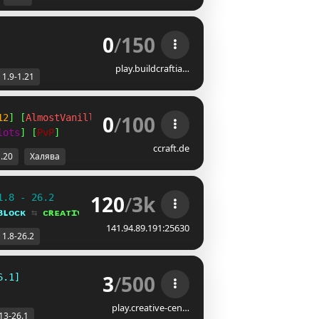
0
/
150
play.buildcraftia…
1.9-1.21
0
/
100
12
] [
AlmostVanilla
]
lots
] [
PvP
]
ccraft.de
1.20
Халява
120
/
3k
1.8 - 26.2
ʙʟᴏᴄᴋ 
⇆ 
ᴄʀᴇᴀᴛɪᴠᴇ⁺
141.94.89.191:25630
1.8-26.2
3
/
500
6.1]
play.creative-cen…
13-26.1