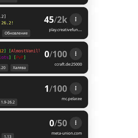
45
/
2k
.2]
2
6
.
2
!
play.creativefun.…
Обновление
0
/
100
12
] [
AlmostVanilla
]
lots
] [
PvP
]
ccraft.de:25000
1.20
Халява
1
/
100
mc.pelar.ee
1.9-26.2
0
/
50
meta-union.com
1.13