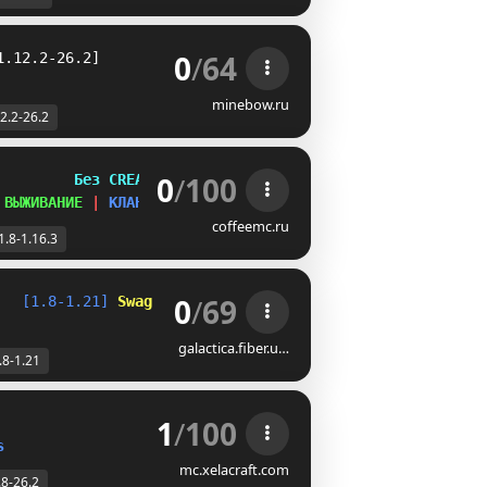
0
/
64
1.12.2-26.2]
minebow.ru
2.2-26.2
0
/
100
         
Без CREATIVE
 
ВЫЖИВАНИЕ 
| 
КЛАНЫ
coffeemc.ru
1.8-1.16.3
0
/
69
   
[1.8-1.21] 
Swag Creative 
»» 
Swag Bingo
galactica.fiber.u…
.8-1.21
1
/
100
s
mc.xelacraft.com
.8-26.2