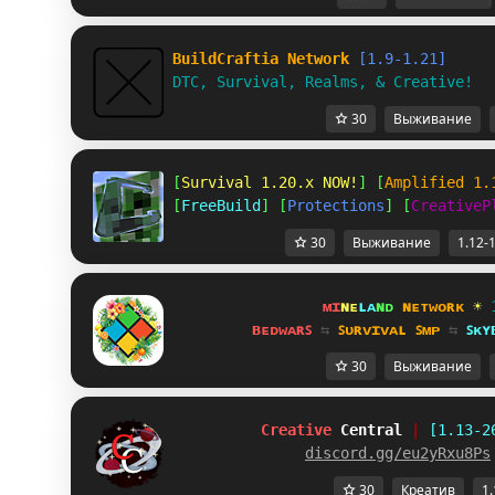
BuildCraftia Network
[1.9-1.21]
DTC, Survival, Realms, & Creative!
30
Выживание
[
Survival 1.20.x NOW!
] [
Amplified 1.
[
FreeBuild
] [
Protections
] [
CreativeP
30
Выживание
1.12-
ᴍɪ
ɴᴇ
ʟᴀ
ɴᴅ 
ɴᴇᴛᴡᴏʀᴋ 
☀ 
ʙᴇᴅᴡᴀʀꜱ 
⇆ 
ꜱᴜʀᴠɪᴠᴀʟ ꜱᴍᴘ 
⇆ 
ꜱᴋʏ
30
Выживание
Creative
Central
|
[1.13-2
discord.gg/eu2yRxu8Ps
30
Креатив
1.