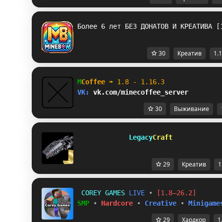
Более 6 лет БЕЗ ДОНАТОВ И КРЕАТИВА [
30
Креатив
1.1
M
Coffee 
➠ 
1.8 - 1.16.3              
VK: 
vk.com/minecoffee_server        
30
Выживание
         Legacy
Craft            
29
Креатив
1
C
O
R
E
Y
G
A
M
E
S
L
I
V
E
•
[1.8–26.2]
SMP
•
Hardcore
•
Creative
•
Minigame
29
Хардкор
1