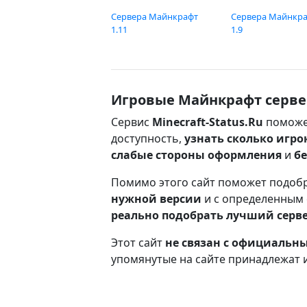
Сервера Майнкрафт
Сервера Майнкр
1.11
1.9
Игровые Майнкрафт серве
Сервис
Minecraft-Status.Ru
поможе
доступность,
узнать сколько игро
слабые стороны оформления
и
б
Помимо этого сайт поможет подоб
нужной версии
и с определенным
реально подобрать лучший серв
Этот сайт
не связан с официаль
упомянутые на сайте принадлежат 