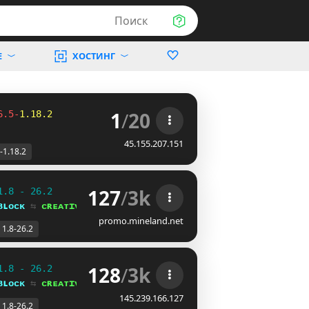
Поиск
Е
ХОСТИНГ
1
/
20
6.5-
1.18.2
45.155.207.151
-1.18.2
127
/
3k
1.8 - 26.2
ʙʟᴏᴄᴋ 
⇆ 
ᴄʀᴇᴀᴛɪᴠᴇ⁺
promo.mineland.net
1.8-26.2
128
/
3k
1.8 - 26.2
ʙʟᴏᴄᴋ 
⇆ 
ᴄʀᴇᴀᴛɪᴠᴇ⁺
145.239.166.127
1.8-26.2