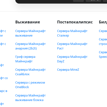
Выживание
Постапокалипсис
Бил
фт с
Сервера Майнкрафт
Сервера Майнкрафт
Серв
ми
выживание
Сталкер
Серв
фт с
Сервера Майнкрафт
Сервера Майнкрафт
стро
анархия (2b2t)
Раст
Серв
Гриф сервера
Сервера Майнкрафт
Speed
Майнкрафт
DayZ
афт
Сервера Майнкрафт
Сервера MineZ
СкайБлок
фт со
Сервера с режимом
OneBlock
арс в
Сервера Майнкрафт
выживание бомжа
афт