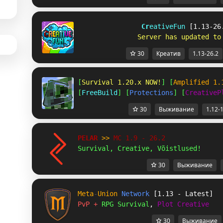
C
r
e
a
t
i
v
e
F
u
n 
[1.13-26
S
e
r
v
e
r
h
a
s
u
p
d
a
t
e
d
t
o
30
Креатив
1.13-26.2
[
Survival 1.20.x NOW!
] [
Amplified 1.
[
FreeBuild
] [
Protections
] [
CreativeP
30
Выживание
1.12-
PELAR 
>> 
MC 1.9 - 26.2 
Survival, Creative, Võistlused!
30
Выживание
Meta
-
Union 
Network 
[1.13 - Latest]
PvP + 
RPG Survival
, 
Plot Creative
30
Выживание