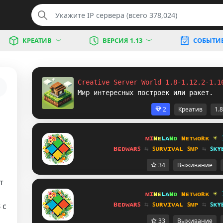
КРЕАТИВ
ВЕРСИЯ 1.13
СОБЫТИ
Creative Server World 1.8-1.12.2-1.1
Мир интересных построек или ракет.
2
Креатив
1.8
ᴍɪ
ɴᴇ
ʟᴀ
ɴᴅ 
ɴᴇᴛᴡᴏʀᴋ 
☀ 
ʙᴇᴅᴡᴀʀꜱ 
⇆ 
ꜱᴜʀᴠɪᴠᴀʟ ꜱᴍᴘ 
⇆ 
ꜱᴋʏ
34
Выживание
т
ᴍɪ
ɴᴇ
ʟᴀ
ɴᴅ 
ɴᴇᴛᴡᴏʀᴋ 
☀ 
ʙᴇᴅᴡᴀʀꜱ 
⇆ 
ꜱᴜʀᴠɪᴠᴀʟ ꜱᴍᴘ 
⇆ 
ꜱᴋʏ
3
с
33
Выживание