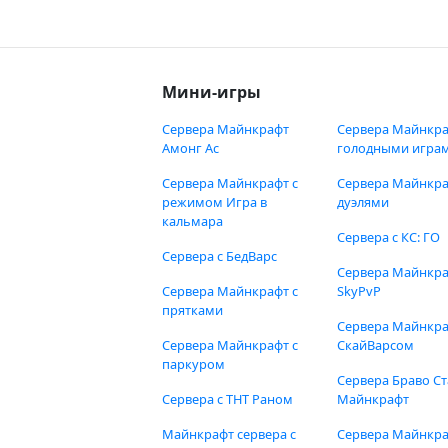
Мини-игры
Сервера Майнкрафт
Сервера Майнкра
Амонг Ас
голодными игра
Сервера Майнкрафт с
Сервера Майнкра
режимом Игра в
дуэлями
кальмара
Сервера с КС: ГО
Сервера с БедВарс
Сервера Майнкр
Сервера Майнкрафт с
SkyPvP
прятками
Сервера Майнкра
Сервера Майнкрафт с
СкайВарсом
паркуром
Сервера Браво Ст
Сервера с ТНТ Раном
Майнкрафт
Майнкрафт сервера с
Сервера Майнкр