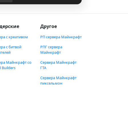
дерские
Другое
ера с креативом
РП сервера Майнкрафт
ера с битвой
РПГ сервера
ителей
Майнкрафт
ера Майнкрафт со
Сервера Майнкрафт
 Builders
ГТА
Сервера Майнкрафт
пиксельмон