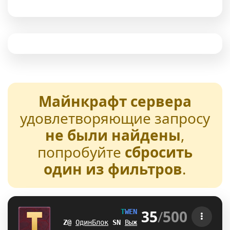
Майнкрафт сервера
удовлетворяющие запросу
не были найдены
,
попробуйте
сбросить
один из фильтров
.
35
/
500
T
W
E
N
T
U
R
E
[1.21-26.2] 
@[
ОдинБлок
R
H
Выживание
E
J
БедВарс
D
K
А