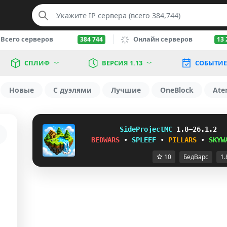
Всего серверов
Онлайн серверов
384 744
13 
СПЛИФ
ВЕРСИЯ 1.13
СОБЫТИЕ
Новые
С дуэлями
Лучшие
OneBlock
Ate
S
i
d
e
P
r
o
j
e
ctMC
1.8–26.1.2
BEDWARS
•
SPLEEF
•
PILLARS
•
SKYW
10
БедВарс
1.