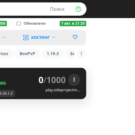
Поиск
Обновлено
200
7 авг. в 21:20
ХОСТИНГ
rnos
BoxPvP
1.19.3
БедВарс
1.16
1.8.2
0
/
1000
ARS
play.sideprojectm…
8-26.1.2