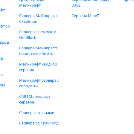
Майнкрафт
DayZ
афт
Сервера Майнкрафт
Сервера MineZ
СкайБлок
фт со
Сервера с режимом
OneBlock
арс в
Сервера Майнкрафт
выживание бомжа
афт
Майнкрафт хардкор
сервера
rs
Майнкрафт сервера с
фом
городами
СМП Майнкрафт
сервера
Сервера с кланами
Сервера со СкайГрид