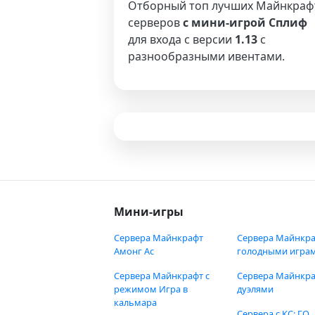
Отборный топ лучших Майнкраф
серверов
с мини-игрой Сплиф
для входа с версии
1.13
с
разнообразными ивентами.
Мини-игры
Сервера Майнкрафт
Сервера Майнкра
Амонг Ас
голодными игра
Сервера Майнкрафт с
Сервера Майнкра
режимом Игра в
дуэлями
кальмара
Сервера с КС: ГО