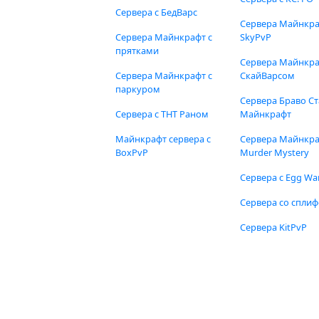
Сервера с БедВарс
Сервера Майнкр
Сервера Майнкрафт с
SkyPvP
прятками
Сервера Майнкра
Сервера Майнкрафт с
СкайВарсом
паркуром
Сервера Браво Ст
Сервера с ТНТ Раном
Майнкрафт
Майнкрафт сервера с
Сервера Майнкр
BoxPvP
Murder Mystery
Сервера с Egg Wa
Сервера со спли
Сервера KitPvP