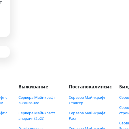
т
Выживание
Постапокалипсис
Бил
фт с
Сервера Майнкрафт
Сервера Майнкрафт
Серв
ми
выживание
Сталкер
Серв
фт с
Сервера Майнкрафт
Сервера Майнкрафт
стро
анархия (2b2t)
Раст
Серв
Гриф сервера
Сервера Майнкрафт
Speed