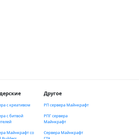
дерские
Другое
ера с креативом
РП сервера Майнкрафт
ера с битвой
РПГ сервера
ителей
Майнкрафт
ера Майнкрафт со
Сервера Майнкрафт
 Builders
ГТА