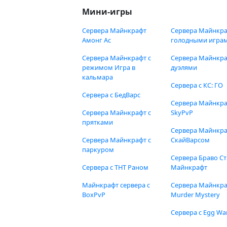
Мини-игры
Сервера Майнкрафт
Сервера Майнкра
Амонг Ас
голодными игра
Сервера Майнкрафт с
Сервера Майнкра
режимом Игра в
дуэлями
кальмара
Сервера с КС: ГО
Сервера с БедВарс
Сервера Майнкр
Сервера Майнкрафт с
SkyPvP
прятками
Сервера Майнкра
Сервера Майнкрафт с
СкайВарсом
паркуром
Сервера Браво Ст
Сервера с ТНТ Раном
Майнкрафт
Майнкрафт сервера с
Сервера Майнкр
BoxPvP
Murder Mystery
Сервера с Egg Wa