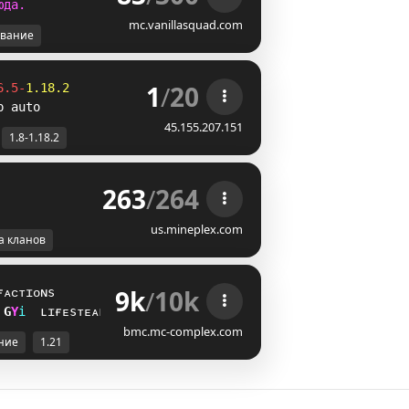
ю
д
а
.
mc.vanillasquad.com
вание
1
/
20
6.5-
1.18.2
p auto
45.155.207.151
1.8-1.18.2
263
/
264
us.mineplex.com
а кланов
9k
/
10k
ғᴀᴄᴛɪᴏɴs
^
R
i
ʟɪғᴇsᴛᴇᴀʟ
bmc.mc-complex.com
ние
1.21