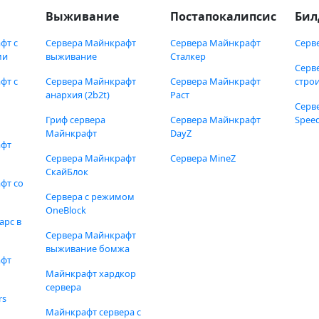
Выживание
Постапокалипсис
Бил
фт с
Сервера Майнкрафт
Сервера Майнкрафт
Серв
ми
выживание
Сталкер
Серв
фт с
Сервера Майнкрафт
Сервера Майнкрафт
стро
анархия (2b2t)
Раст
Серв
Гриф сервера
Сервера Майнкрафт
Speed
Майнкрафт
DayZ
афт
Сервера Майнкрафт
Сервера MineZ
СкайБлок
фт со
Сервера с режимом
OneBlock
арс в
Сервера Майнкрафт
выживание бомжа
афт
Майнкрафт хардкор
сервера
rs
Майнкрафт сервера с