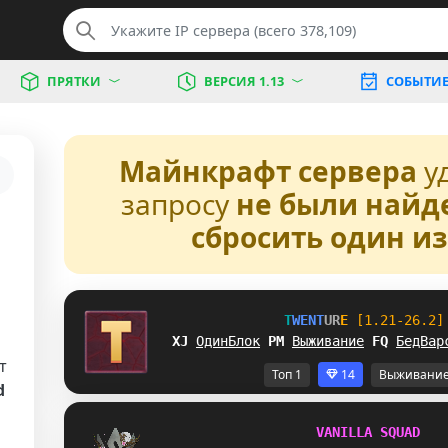
ПРЯТКИ
ВЕРСИЯ 1.13
СОБЫТИ
Майнкрафт сервера
у
запросу
не были найд
сбросить один и
T
W
E
N
T
U
R
E
[1.21-26.2]
SU
ОдинБлок
J
^
Выживание
Y
_
БедВар
т
Топ 1
14
Выживани
d
V
A
N
I
L
L
A
S
Q
U
A
D