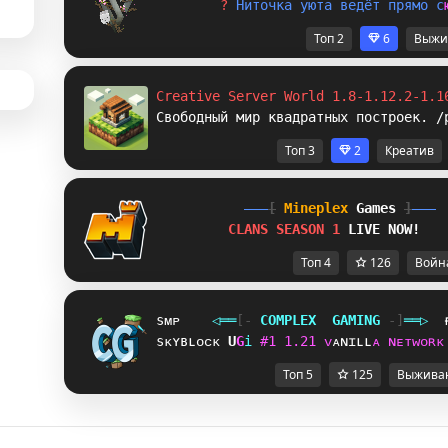
? 
Н
и
т
о
ч
к
а
у
ю
т
а
в
е
д
ё
т
п
р
я
м
о
с
Топ 2
6
Выжи
Creative Server World 1.8-1.12.2-1.1
Свободный мир квадратных построек. /
Топ 3
2
Креатив
[
Mineplex
Games
]
CLANS SEASON 1 
LIVE NOW!
Топ 4
126
Войн
sᴍᴘ
◁
═
═
[‐
C
O
M
P
L
E
X
G
A
M
I
N
G
‐]
═
═
▷
sᴋʏʙʟᴏᴄᴋ
Y
I
i
#
1
1
.
2
1
ᴠ
ᴀ
ɴ
ɪ
ʟ
ʟ
ᴀ
ɴ
ᴇ
ᴛ
ᴡ
ᴏ
ʀ
ᴋ
Топ 5
125
Выжива