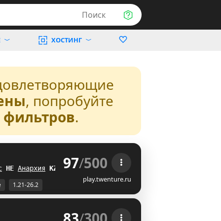
Поиск
Е
ХОСТИНГ
довлетворяющие
ены
, попробуйте
з фильтров
.
97
/
500
 
с
R
A
Анархия
\Z
play.twenture.ru
е
1.21-26.2
83
/
300