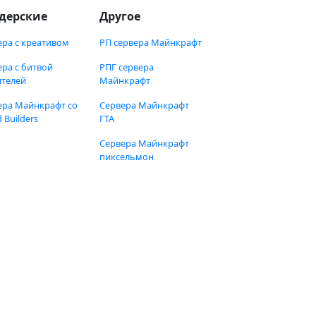
дерские
Другое
ера с креативом
РП сервера Майнкрафт
ера с битвой
РПГ сервера
ителей
Майнкрафт
ера Майнкрафт со
Сервера Майнкрафт
 Builders
ГТА
Сервера Майнкрафт
пиксельмон