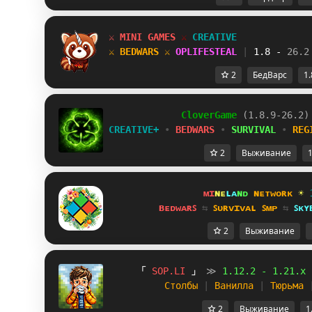
⚔
M
I
N
I
G
A
M
E
S
⚔
C
R
E
A
T
I
V
E
⚔
B
E
D
W
A
R
S
⚔
O
P
L
I
F
E
S
T
E
A
L
|
1
.
8
-
2
6
.
2
2
БедВарс
1.
C
l
o
v
e
r
G
a
m
e
(1.8.9-26.2)
CREATIVE+
•
BEDWARS
•
SURVIVAL
•
REG
2
Выживание
1
ᴍɪ
ɴᴇ
ʟᴀ
ɴᴅ 
ɴᴇᴛᴡᴏʀᴋ 
☀ 
ʙᴇᴅᴡᴀʀꜱ 
⇆ 
ꜱᴜʀᴠɪᴠᴀʟ ꜱᴍᴘ 
⇆ 
ꜱᴋʏ
2
Выживание
「
S
O
P
.
L
I
」
≫
1
.
1
2
.
2
-
1
.
2
1
.
x
Столбы 
| 
Ванилла 
| 
Тюрьма 
2
Выживание
1