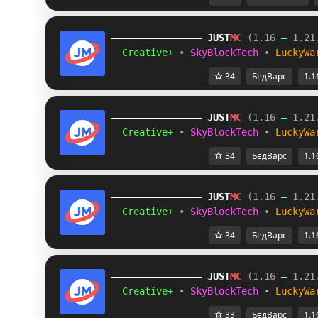
JUST
MC
(1.16 
– 
1.21
Creative+ 
• 
SkyBlockTech 
• 
LuckyWa
34
БедВарс
1.1
JUST
MC
(1.16 
– 
1.21
Creative+ 
• 
SkyBlockTech 
• 
LuckyWa
34
БедВарс
1.1
JUST
MC
(1.16 
– 
1.21
Creative+ 
• 
SkyBlockTech 
• 
LuckyWa
34
БедВарс
1.1
JUST
MC
(1.16 
– 
1.21
Creative+ 
• 
SkyBlockTech 
• 
LuckyWa
33
БедВарс
1.1