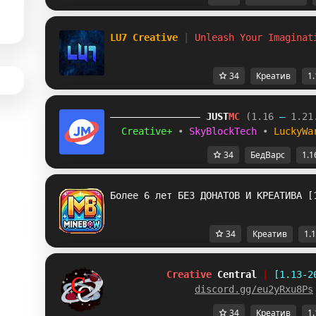
LU7 Creative 
| 
Unleash Your Imaginat
34
Креатив
1.
JUST
MC
(1.16 
– 
1.21
Creative+ 
• 
SkyBlockTech 
• 
LuckyWa
34
БедВарс
1.1
Более 6 лет БЕЗ ДОНАТОВ И КРЕАТИВА [
34
Креатив
1.1
Creative
Central
|
[1.13-2
discord.gg/eu2yRxu8Ps
34
Креатив
1.