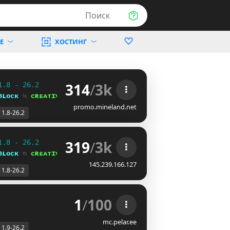
Поиск
Е
ХОСТИНГ
314
/
3k
1.8 - 26.2
ʙʟᴏᴄᴋ 
⇆ 
ᴄʀᴇᴀᴛɪᴠᴇ⁺
promo.mineland.net
1.8-26.2
319
/
3k
1.8 - 26.2
ʙʟᴏᴄᴋ 
⇆ 
ᴄʀᴇᴀᴛɪᴠᴇ⁺
145.239.166.127
1.8-26.2
1
/
100
mc.pelar.ee
1.9-26.2