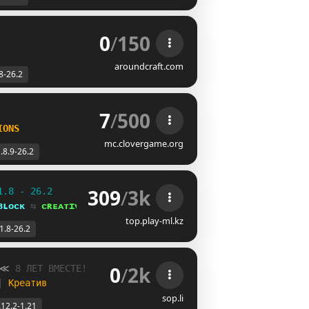
0
/
150
aroundcraft.com
8-26.2
7
/
500
IONS
mc.clovergame.org
.8.9-26.2
309
/
3k
1.8 - 26.2
ʙʟᴏᴄᴋ 
⇆ 
ᴄʀᴇᴀᴛɪᴠᴇ⁺
top.play-ml.kz
1.8-26.2
0
/
2k
≪
8
Л
Е
Т
В
М
Е
С
Т
Е
!
| 
Креатив
sop.li
.12.2-1.21