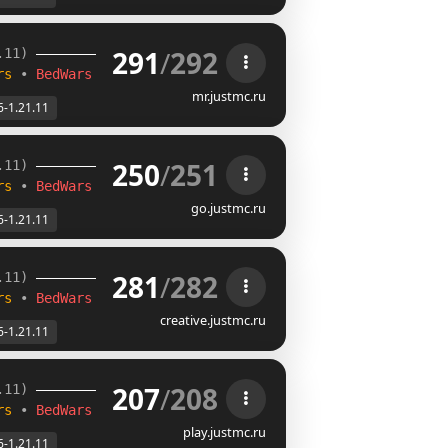
291
/
292
.11) 
rs 
• 
BedWars
mr.justmc.ru
6-1.21.11
250
/
251
.11) 
rs 
• 
BedWars
go.justmc.ru
6-1.21.11
281
/
282
.11) 
rs 
• 
BedWars
creative.justmc.ru
6-1.21.11
207
/
208
.11) 
rs 
• 
BedWars
play.justmc.ru
6-1.21.11