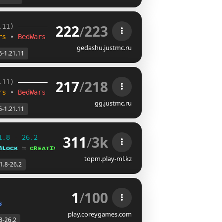
222
/
223
.11) 
rs 
• 
BedWars
gedashu.justmc.ru
6-1.21.11
217
/
218
.11) 
rs 
• 
BedWars
gg.justmc.ru
6-1.21.11
311
/
3k
1.8 - 26.2
ʙʟᴏᴄᴋ 
⇆ 
ᴄʀᴇᴀᴛɪᴠᴇ⁺
topm.play-ml.kz
1.8-26.2
1
/
100
s
play.coreygames.com
8-26.2