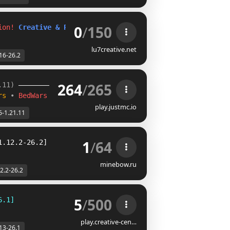
0
/
150
ion! 
Creative & Parkour - 
1.16 - 26.2
lu7creative.net
16-26.2
264
/
265
.11) 
rs 
• 
BedWars
play.justmc.io
6-1.21.11
1
/
64
1.12.2-26.2]
minebow.ru
2.2-26.2
5
/
500
6.1]
play.creative-cen…
13-26.1