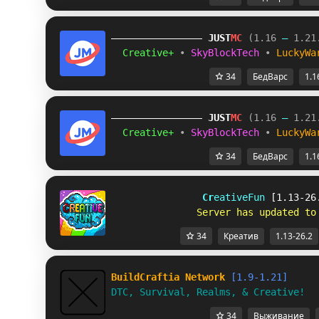
JUST
MC
(1.16 
– 
1.21
Creative+ 
• 
SkyBlockTech 
• 
LuckyWa
34
БедВарс
1.1
JUST
MC
(1.16 
– 
1.21
Creative+ 
• 
SkyBlockTech 
• 
LuckyWa
34
БедВарс
1.1
C
r
e
a
t
i
v
e
F
u
n 
[1.13-26
S
e
r
v
e
r
h
a
s
u
p
d
a
t
e
d
t
o
34
Креатив
1.13-26.2
BuildCraftia Network
[1.9-1.21]
DTC, Survival, Realms, & Creative!
34
Выживание