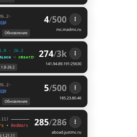
4
/
500
26.2
+
ОДИ 
mc.madmc.ru
Обновление
274
/
3k
1.8 - 26.2
ʙʟᴏᴄᴋ 
⇆ 
ᴄʀᴇᴀᴛɪᴠᴇ⁺
141.94.89.191:25630
1.8-26.2
5
/
500
26.2
+
ОДИ 
185.23.80.46
Обновление
285
/
286
.11) 
rs 
• 
BedWars
aboad.justmc.ru
6-1.21.11