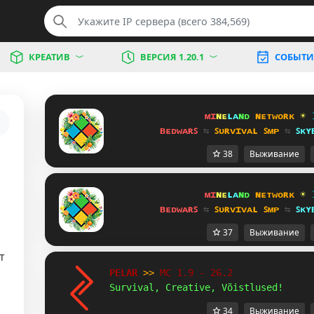
КРЕАТИВ
ВЕРСИЯ 1.20.1
СОБЫТИ
ᴍɪ
ɴᴇ
ʟᴀ
ɴᴅ 
ɴᴇᴛᴡᴏʀᴋ 
☀ 
ʙᴇᴅᴡᴀʀꜱ 
⇆ 
ꜱᴜʀᴠɪᴠᴀʟ ꜱᴍᴘ 
⇆ 
ꜱᴋʏ
38
Выживание
ᴍɪ
ɴᴇ
ʟᴀ
ɴᴅ 
ɴᴇᴛᴡᴏʀᴋ 
☀ 
ʙᴇᴅᴡᴀʀꜱ 
⇆ 
ꜱᴜʀᴠɪᴠᴀʟ ꜱᴍᴘ 
⇆ 
ꜱᴋʏ
37
Выживание
т
PELAR 
>> 
MC 1.9 - 26.2 
Survival, Creative, Võistlused!
34
Выживание