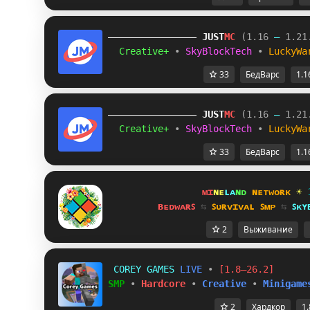
JUST
MC
(1.16 
– 
1.21
Creative+ 
• 
SkyBlockTech 
• 
LuckyWa
33
БедВарс
1.1
JUST
MC
(1.16 
– 
1.21
Creative+ 
• 
SkyBlockTech 
• 
LuckyWa
33
БедВарс
1.1
ᴍɪ
ɴᴇ
ʟᴀ
ɴᴅ 
ɴᴇᴛᴡᴏʀᴋ 
☀ 
ʙᴇᴅᴡᴀʀꜱ 
⇆ 
ꜱᴜʀᴠɪᴠᴀʟ ꜱᴍᴘ 
⇆ 
ꜱᴋʏ
2
Выживание
C
O
R
E
Y
G
A
M
E
S
L
I
V
E
•
[1.8–26.2]
SMP
•
Hardcore
•
Creative
•
Minigame
2
Хардкор
1.