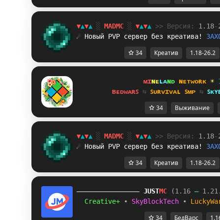
▼
▲
▼
▲
░
MADMC
░
▼
▲
▼
▲
>> Версия:
1.18
-
☄ Новый PVP сервер без креатива!
ЗАХ
34
Креатив
1.18-26.2
ᴍɪ
ɴᴇ
ʟᴀ
ɴᴅ 
ɴᴇᴛᴡᴏʀᴋ 
☀ 
ʙᴇᴅᴡᴀʀꜱ 
⇆ 
ꜱᴜʀᴠɪᴠᴀʟ ꜱᴍᴘ 
⇆ 
ꜱᴋʏ
34
Выживание
▼
▲
▼
▲
░
MADMC
░
▼
▲
▼
▲
>> Версия:
1.18
-
☄ Новый PVP сервер без креатива!
ЗАХ
34
Креатив
1.18-26.2
JUST
MC
(1.16 
– 
1.21
Creative+ 
• 
SkyBlockTech 
• 
LuckyWa
34
БедВарс
1.1