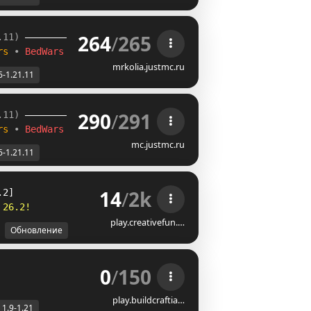
264
/
265
.11) 
rs 
• 
BedWars
mrkolia.justmc.ru
6-1.21.11
290
/
291
.11) 
rs 
• 
BedWars
mc.justmc.ru
6-1.21.11
14
/
2k
.2]
2
6
.
2
!
play.creativefun.…
Обновление
0
/
150
play.buildcraftia…
1.9-1.21