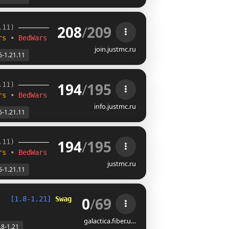
208
/
209
.11) 
rs 
• 
BedWars
join.justmc.ru
6-1.21.11
194
/
195
.11) 
rs 
• 
BedWars
info.justmc.ru
6-1.21.11
194
/
195
.11) 
rs 
• 
BedWars
justmc.ru
6-1.21.11
0
/
69
   
[1.8-1.21] 
Swag Creative 
»» 
Swag Bingo
galactica.fiber.u…
.8-1.21