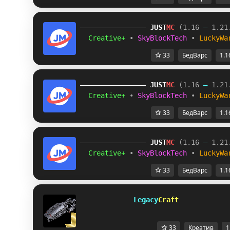
JUST
MC
(1.16 
– 
1.21
Creative+ 
• 
SkyBlockTech 
• 
LuckyWa
33
БедВарс
1.1
JUST
MC
(1.16 
– 
1.21
Creative+ 
• 
SkyBlockTech 
• 
LuckyWa
33
БедВарс
1.1
JUST
MC
(1.16 
– 
1.21
Creative+ 
• 
SkyBlockTech 
• 
LuckyWa
33
БедВарс
1.1
         Legacy
Craft            
33
Креатив
1