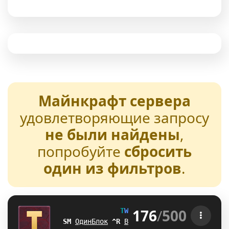
Майнкрафт сервера
удовлетворяющие запросу
не были найдены
,
попробуйте
сбросить
один из фильтров
.
176
/
500
T
W
E
N
T
U
R
E
[1.21-26.2] 
ZJ
ОдинБлок
C
]
Выживание
L
\
БедВарс
Z
M
А