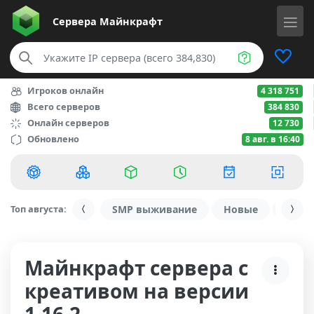
Сервера
Майнкрафт
Игроков онлайн
4 318 751
Всего серверов
384 830
Онлайн серверов
12 730
Обновлено
8 авг. в 16:40
Топ августа:
SMP выживание
Новые
С ду
Майнкрафт сервера с
креативом на версии