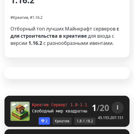
1.16.2
#Креатив, #1.16.2
Отборный топ лучших Майнкрафт серверов
с
для строительства в креативе
для входа с
версии
1.16.2
с разнообразными ивентами.
1
/
20
Креатив Сервер! 1.8-1.12.2-1.16.5-
1.18.2
Свободный мир квадратных построек. /p auto
45.155.207.151
2
Креатив
1.8-1.18.2