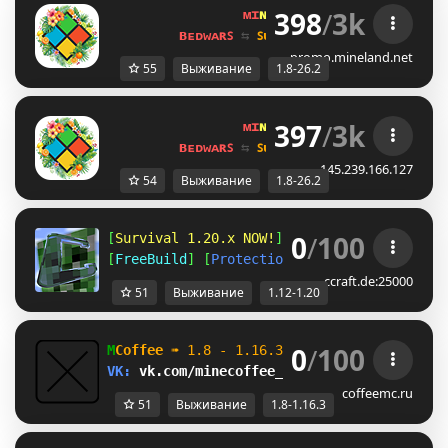
398
/
3k
ᴍɪ
ɴᴇ
ʟᴀ
ɴᴅ 
ɴᴇᴛᴡᴏʀᴋ 
☀ 
1.8 - 
ʙᴇᴅᴡᴀʀꜱ 
⇆ 
ꜱᴜʀᴠɪᴠᴀʟ ꜱᴍᴘ 
⇆ 
ꜱᴋʏʙʟᴏᴄᴋ 
promo.mineland.net
55
Выживание
1.8-26.2
397
/
3k
ᴍɪ
ɴᴇ
ʟᴀ
ɴᴅ 
ɴᴇᴛᴡᴏʀᴋ 
☀ 
1.8 - 
ʙᴇᴅᴡᴀʀꜱ 
⇆ 
ꜱᴜʀᴠɪᴠᴀʟ ꜱᴍᴘ 
⇆ 
ꜱᴋʏʙʟᴏᴄᴋ 
145.239.166.127
54
Выживание
1.8-26.2
0
/
100
[
Survival 1.20.x NOW!
] [
Amplified 1.12
] [
A
[
FreeBuild
] [
Protections
] [
CreativePlots
] 
ccraft.de:25000
51
Выживание
1.12-1.20
0
/
100
M
Coffee 
➠ 
1.8 - 1.16.3                    
VK: 
vk.com/minecoffee_server         
ВЫЖИВ
coffeemc.ru
51
Выживание
1.8-1.16.3