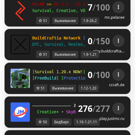
7
/
100
PELAR 
>> 
MC 1.9 - 26.2 
Survival, Creative, Võistlused!
mc.pelar.ee
51
Выживание
1.9-26.2
0
/
150
BuildCraftia Network
[1.9-1.21]
DTC, Survival, Realms, & Creative!
play.buildcraftia…
51
Выживание
1.9-1.21
0
/
100
[
Survival 1.20.x NOW!
] [
Amplified 1.12
] [
A
[
FreeBuild
] [
Protections
] [
CreativePlots
] 
ccraft.de
51
Выживание
1.12-1.20
276
/
277
JUST
MC
(1.16 
– 
1.21.11) 
Creative+ 
• 
SkyBlockTech 
• 
LuckyWars 
• 
B
play.justmc.ru
50
БедВарс
1.16-1.21.11