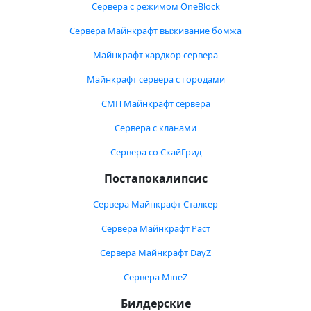
Сервера с режимом OneBlock
Сервера Майнкрафт выживание бомжа
Майнкрафт хардкор сервера
Майнкрафт сервера с городами
СМП Майнкрафт сервера
Сервера с кланами
Сервера со СкайГрид
Постапокалипсис
Сервера Майнкрафт Сталкер
Сервера Майнкрафт Раст
Сервера Майнкрафт DayZ
Сервера MineZ
Билдерские