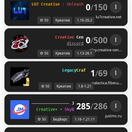
0
/
150
LU7 Creative 
| 
Unleash Your Imagination! 
C
lu7creative.net
50
Креатив
1.16-26.2
0
/
500
Creative
Central
|
[1.13-26.1]
discord.gg/eu2yRxu8Ps
play.creative-cen…
50
Креатив
1.13-26.1
1
/
69
         Legacy
Craft               
[1.
galactica.fiber.u…
50
Креатив
1.8-1.21
285
/
286
JUST
MC
(1.16 
– 
1.21.11) 
Creative+ 
• 
SkyBlockTech 
• 
LuckyWars 
• 
B
justmc.ru
50
БедВарс
1.16-1.21.11