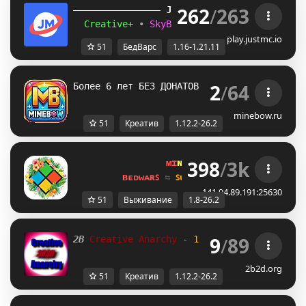
262
/
263
JUST
MC
(1.16 
– 
1.21.11) 
Creative+ 
• 
SkyBlockTech 
• 
LuckyWars 
• 
B
play.justmc.io
51
БедВарс
1.16-1.21.11
2
/
64
Более 6 лет БЕЗ ДОНАТОВ И КРЕАТИВА [1.12.2
minebow.ru
51
Креатив
1.12.2-26.2
398
/
3k
ᴍɪ
ɴᴇ
ʟᴀ
ɴᴅ 
ɴᴇᴛᴡᴏʀᴋ 
☀ 
1.8 - 
ʙᴇᴅᴡᴀʀꜱ 
⇆ 
ꜱᴜʀᴠɪᴠᴀʟ ꜱᴍᴘ 
⇆ 
ꜱᴋʏʙʟᴏᴄᴋ 
141.94.89.191:25630
51
Выживание
1.8-26.2
9
/
89
2B 
Creative Anarchy 
- 
1.21
2D 
2b2d.org 
- [1
2b2d.org
51
Креатив
1.12.2-26.2