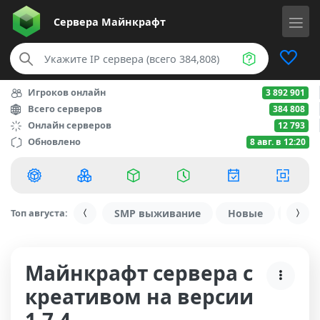
Сервера
Майнкрафт
Игроков онлайн
3 892 901
Всего серверов
384 808
Онлайн серверов
12 793
Обновлено
8 авг. в 12:20
Топ августа:
SMP выживание
Новые
С ду
Майнкрафт сервера с
креативом на версии