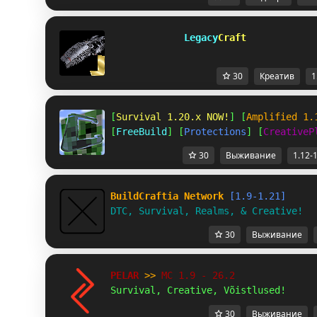
         Legacy
Craft            
30
Креатив
1
[
Survival 1.20.x NOW!
] [
Amplified 1.
[
FreeBuild
] [
Protections
] [
CreativeP
30
Выживание
1.12-
BuildCraftia Network
[1.9-1.21]
DTC, Survival, Realms, & Creative!
30
Выживание
PELAR 
>> 
MC 1.9 - 26.2 
Survival, Creative, Võistlused!
30
Выживание