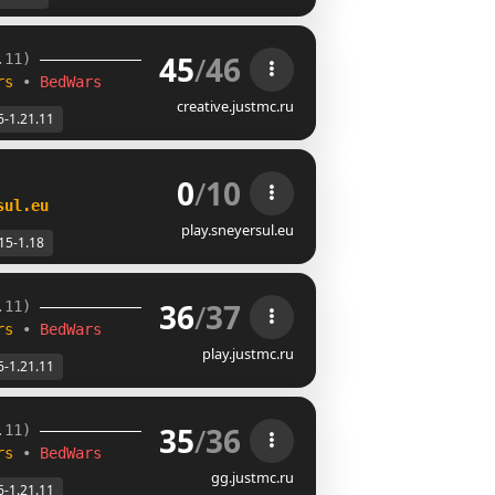
45
/
46
.11) 
rs 
• 
BedWars
creative.justmc.ru
6-1.21.11
0
/
10
sul.eu
play.sneyersul.eu
15-1.18
36
/
37
.11) 
rs 
• 
BedWars
play.justmc.ru
6-1.21.11
35
/
36
.11) 
rs 
• 
BedWars
gg.justmc.ru
6-1.21.11