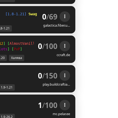
0
/
69
   
[1.8-1.21] 
Swag Creative 
»» 
Swag Bingo
galactica.fiber.u…
.8-1.21
0
/
100
12
] [
AlmostVanilla
]
lots
] [
PvP
]
ccraft.de
1.20
Халява
0
/
150
play.buildcraftia…
1.9-1.21
1
/
100
mc.pelar.ee
1.9-26.2