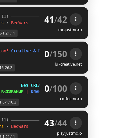
41
/
42
.11) 
rs 
• 
BedWars
mc.justmc.ru
6-1.21.11
0
/
150
ion! 
Creative & Parkour - 
1.16 - 26.2
lu7creative.net
16-26.2
0
/
100
         
Без CREATIVE
 
ВЫЖИВАНИЕ 
| 
КЛАНЫ
coffeemc.ru
1.8-1.16.3
43
/
44
.11) 
rs 
• 
BedWars
play.justmc.io
6-1.21.11