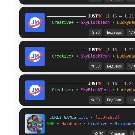
JUST
MC
(1.16 
– 
1.21
Creative+ 
• 
SkyBlockTech 
• 
LuckyWa
30
БедВарс
1.1
JUST
MC
(1.16 
– 
1.21
Creative+ 
• 
SkyBlockTech 
• 
LuckyWa
30
БедВарс
1.1
JUST
MC
(1.16 
– 
1.21
Creative+ 
• 
SkyBlockTech 
• 
LuckyWa
30
БедВарс
1.1
C
O
R
E
Y
G
A
M
E
S
L
I
V
E
•
[1.8–26.2]
SMP
•
Hardcore
•
Creative
•
Minigame
30
Хардкор
1