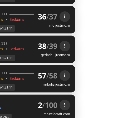
36
/
37
.11) 
rs 
• 
BedWars
info.justmc.ru
6-1.21.11
38
/
39
.11) 
rs 
• 
BedWars
gedashu.justmc.ru
6-1.21.11
57
/
58
.11) 
rs 
• 
BedWars
mrkolia.justmc.ru
6-1.21.11
2
/
100
s
mc.xelacraft.com
.8-26.2