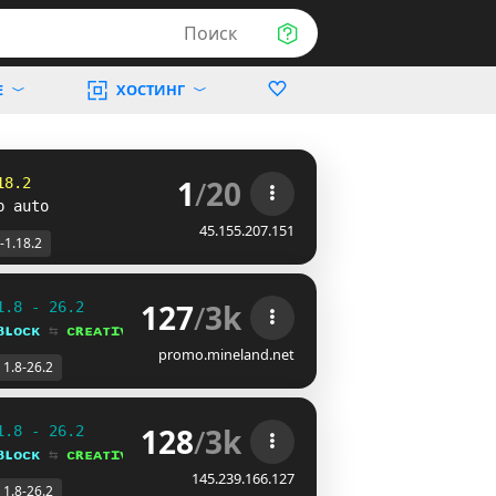
Поиск
Е
ХОСТИНГ
1
/
20
18.2
p auto
45.155.207.151
-1.18.2
127
/
3k
1.8 - 26.2
ʙʟᴏᴄᴋ 
⇆ 
ᴄʀᴇᴀᴛɪᴠᴇ⁺
promo.mineland.net
1.8-26.2
128
/
3k
1.8 - 26.2
ʙʟᴏᴄᴋ 
⇆ 
ᴄʀᴇᴀᴛɪᴠᴇ⁺
145.239.166.127
1.8-26.2