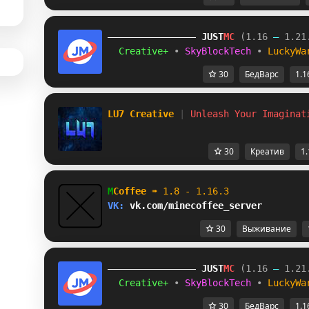
JUST
MC
(1.16 
– 
1.21
Creative+ 
• 
SkyBlockTech 
• 
LuckyWa
30
БедВарс
1.1
LU7 Creative 
| 
Unleash Your Imaginat
30
Креатив
1.
M
Coffee 
➠ 
1.8 - 1.16.3              
VK: 
vk.com/minecoffee_server        
30
Выживание
JUST
MC
(1.16 
– 
1.21
Creative+ 
• 
SkyBlockTech 
• 
LuckyWa
30
БедВарс
1.1