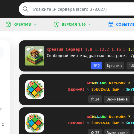
КРЕАТИВ
ВЕРСИЯ 1.16
СОБЫТИ
Креатив Сервер! 1.8-1.12.2-1.16.5-
1.
Свободный мир квадратных построек. /
2
Креатив
1.8
ᴍɪ
ɴᴇ
ʟᴀ
ɴᴅ 
ɴᴇᴛᴡᴏʀᴋ 
☀ 
ʙᴇᴅᴡᴀʀꜱ 
⇆ 
ꜱᴜʀᴠɪᴠᴀʟ ꜱᴍᴘ 
⇆ 
ꜱᴋʏ
34
Выживание
т
ᴍɪ
ɴᴇ
ʟᴀ
ɴᴅ 
ɴᴇᴛᴡᴏʀᴋ 
☀ 
ʙᴇᴅᴡᴀʀꜱ 
⇆ 
ꜱᴜʀᴠɪᴠᴀʟ ꜱᴍᴘ 
⇆ 
ꜱᴋʏ
6
с
33
Выживание