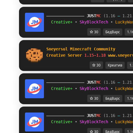
JUST
MC
(1.16 
– 
1.21
Creative+ 
• 
SkyBlockTech 
• 
LuckyWa
30
БедВарс
1.1
Sneyersul Minecraft Community
Creative Server 
1.15-1.18 
www.sneyer
30
Креатив
1.
JUST
MC
(1.16 
– 
1.21
Creative+ 
• 
SkyBlockTech 
• 
LuckyWa
30
БедВарс
1.1
JUST
MC
(1.16 
– 
1.21
Creative+ 
• 
SkyBlockTech 
• 
LuckyWa
30
БедВарс
1.1