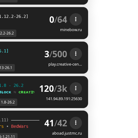
0
/
64
1.12.2-26.2]
minebow.ru
2.2-26.2
3
/
500
6.1]
play.creative-cen…
13-26.1
120
/
3k
1.8 - 26.2
ʙʟᴏᴄᴋ 
⇆ 
ᴄʀᴇᴀᴛɪᴠᴇ⁺
141.94.89.191:25630
1.8-26.2
41
/
42
.11) 
rs 
• 
BedWars
aboad.justmc.ru
6-1.21.11