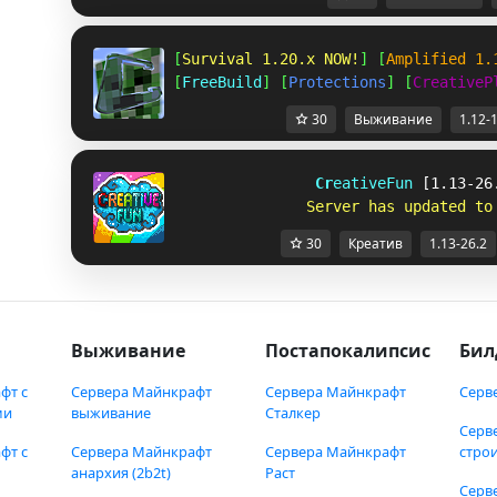
[
Survival 1.20.x NOW!
] [
Amplified 1.
[
FreeBuild
] [
Protections
] [
CreativeP
30
Выживание
1.12-
C
r
e
a
t
i
v
e
F
u
n 
[1.13-26
S
e
r
v
e
r
h
a
s
u
p
d
a
t
e
d
t
o
30
Креатив
1.13-26.2
Выживание
Постапокалипсис
Бил
фт с
Сервера Майнкрафт
Сервера Майнкрафт
Серв
ми
выживание
Сталкер
Серв
фт с
Сервера Майнкрафт
Сервера Майнкрафт
стро
анархия (2b2t)
Раст
Серв