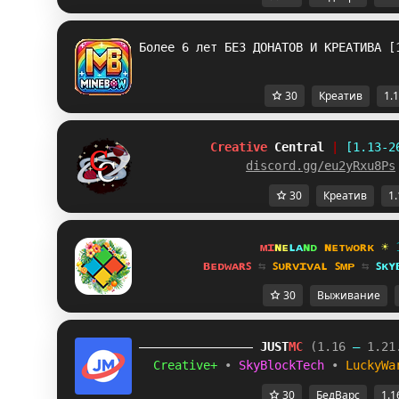
Более 6 лет БЕЗ ДОНАТОВ И КРЕАТИВА [
30
Креатив
1.1
Creative
Central
|
[1.13-2
discord.gg/eu2yRxu8Ps
30
Креатив
1.
ᴍɪ
ɴᴇ
ʟᴀ
ɴᴅ 
ɴᴇᴛᴡᴏʀᴋ 
☀ 
ʙᴇᴅᴡᴀʀꜱ 
⇆ 
ꜱᴜʀᴠɪᴠᴀʟ ꜱᴍᴘ 
⇆ 
ꜱᴋʏ
30
Выживание
JUST
MC
(1.16 
– 
1.21
Creative+ 
• 
SkyBlockTech 
• 
LuckyWa
30
БедВарс
1.1