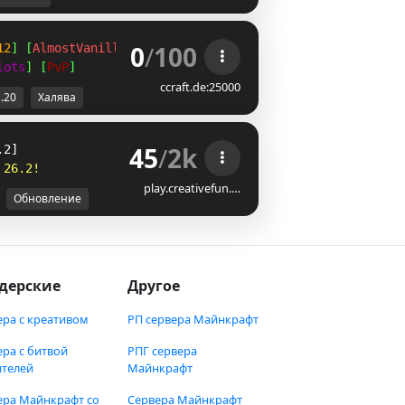
0
/
100
12
] [
AlmostVanilla
]
lots
] [
PvP
]
ccraft.de:25000
1.20
Халява
45
/
2k
.2]
2
6
.
2
!
play.creativefun.…
Обновление
дерские
Другое
ера с креативом
РП сервера Майнкрафт
ера с битвой
РПГ сервера
ителей
Майнкрафт
ера Майнкрафт со
Сервера Майнкрафт