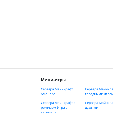
Мини-игры
Сервера Майнкрафт
Сервера Майнкра
Амонг Ас
голодными игра
Сервера Майнкрафт с
Сервера Майнкра
режимом Игра в
дуэлями
кальмара