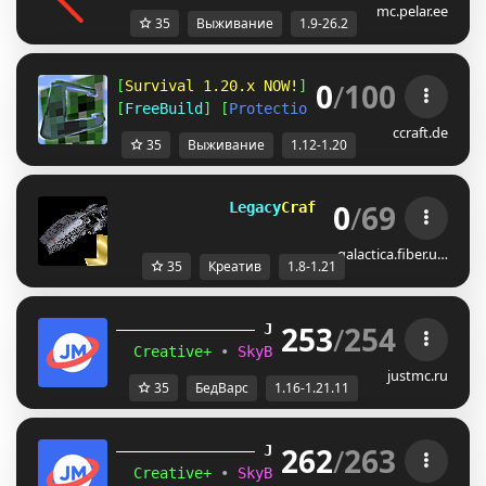
mc.pelar.ee
35
Выживание
1.9-26.2
0
/
100
[
Survival 1.20.x NOW!
] [
Amplified 1.12
] [
A
[
FreeBuild
] [
Protections
] [
CreativePlots
] 
ccraft.de
35
Выживание
1.12-1.20
0
/
69
         Legacy
Craft               
[1.
galactica.fiber.u…
35
Креатив
1.8-1.21
253
/
254
JUST
MC
(1.16 
– 
1.21.11) 
Creative+ 
• 
SkyBlockTech 
• 
LuckyWars 
• 
B
justmc.ru
35
БедВарс
1.16-1.21.11
262
/
263
JUST
MC
(1.16 
– 
1.21.11) 
Creative+ 
• 
SkyBlockTech 
• 
LuckyWars 
• 
B