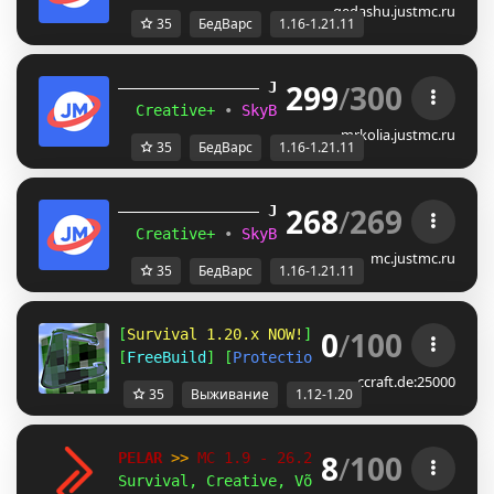
gedashu.justmc.ru
35
БедВарс
1.16-1.21.11
299
/
300
JUST
MC
(1.16 
– 
1.21.11) 
Creative+ 
• 
SkyBlockTech 
• 
LuckyWars 
• 
B
mrkolia.justmc.ru
35
БедВарс
1.16-1.21.11
268
/
269
JUST
MC
(1.16 
– 
1.21.11) 
Creative+ 
• 
SkyBlockTech 
• 
LuckyWars 
• 
B
mc.justmc.ru
35
БедВарс
1.16-1.21.11
0
/
100
[
Survival 1.20.x NOW!
] [
Amplified 1.12
] [
A
[
FreeBuild
] [
Protections
] [
CreativePlots
] 
ccraft.de:25000
35
Выживание
1.12-1.20
8
/
100
PELAR 
>> 
MC 1.9 - 26.2 
Survival, Creative, Võistlused!