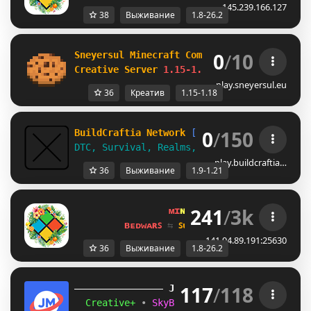
145.239.166.127
38
Выживание
1.8-26.2
0
/
10
Sneyersul Minecraft Community
Creative Server 
1.15-1.18 
www.sneyersul.eu
play.sneyersul.eu
36
Креатив
1.15-1.18
0
/
150
BuildCraftia Network
[1.9-1.21]
DTC, Survival, Realms, & Creative!
play.buildcraftia…
36
Выживание
1.9-1.21
241
/
3k
ᴍɪ
ɴᴇ
ʟᴀ
ɴᴅ 
ɴᴇᴛᴡᴏʀᴋ 
☀ 
1.8 - 
ʙᴇᴅᴡᴀʀꜱ 
⇆ 
ꜱᴜʀᴠɪᴠᴀʟ ꜱᴍᴘ 
⇆ 
ꜱᴋʏʙʟᴏᴄᴋ 
141.94.89.191:25630
36
Выживание
1.8-26.2
117
/
118
JUST
MC
(1.16 
– 
1.21.11) 
Creative+ 
• 
SkyBlockTech 
• 
LuckyWars 
• 
B