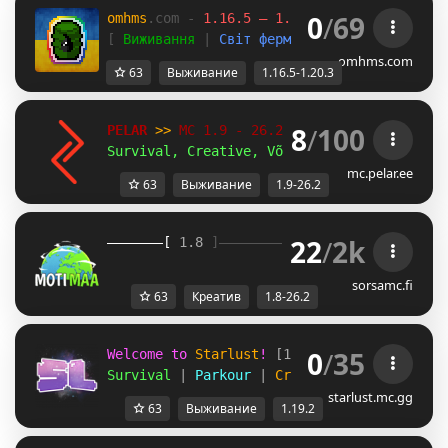
0
/
69
omhms
.com - 
1.16.5 – 1.20.3 
(тимчасово)
[ 
Виживання 
| 
Світ ферм 
| 
Креатив 
| 
Міні-і
omhms.com
63
Выживание
1.16.5-1.20.3
8
/
100
PELAR 
>> 
MC 1.9 - 26.2 
Survival, Creative, Võistlused!
mc.pelar.ee
63
Выживание
1.9-26.2
22
/
2k
[ 
1.8 
]
》 
Moti
Maa 
《
[
sorsamc.fi
63
Креатив
1.8-26.2
0
/
35
Welcome to 
Starlust
! 
[1.19.2] 
Survival 
| 
Parkour 
| 
Creative Plots
starlust.mc.gg
63
Выживание
1.19.2