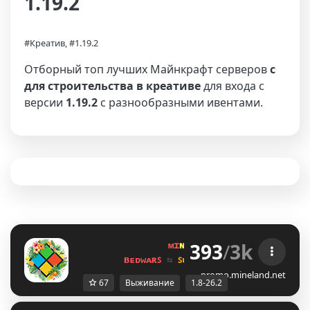
1.19.2
#Креатив, #1.19.2
Отборный топ лучших Майнкрафт серверов
с
для строительства в креативе
для входа с
версии
1.19.2
с разнообразными ивентами.
393
/
3k
ᴍɪ
ɴᴇ
ʟᴀ
ɴᴅ 
ɴᴇᴛᴡᴏʀᴋ 
☀ 
1.8 - 
ʙᴇᴅᴡᴀʀꜱ 
⇆ 
ꜱᴜʀᴠɪᴠᴀʟ ꜱᴍᴘ 
⇆ 
ꜱᴋʏʙʟᴏᴄᴋ 
promo.mineland.net
67
Выживание
1.8-26.2