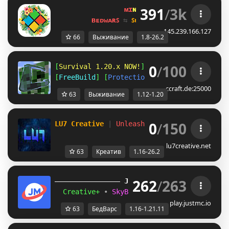
391
/
3k
ᴍɪ
ɴᴇ
ʟᴀ
ɴᴅ 
ɴᴇᴛᴡᴏʀᴋ 
☀ 
1.8 - 
ʙᴇᴅᴡᴀʀꜱ 
⇆ 
ꜱᴜʀᴠɪᴠᴀʟ ꜱᴍᴘ 
⇆ 
ꜱᴋʏʙʟᴏᴄᴋ 
145.239.166.127
66
Выживание
1.8-26.2
0
/
100
[
Survival 1.20.x NOW!
] [
Amplified 1.12
] [
A
[
FreeBuild
] [
Protections
] [
CreativePlots
] 
ccraft.de:25000
63
Выживание
1.12-1.20
0
/
150
LU7 Creative 
| 
Unleash Your Imagination! 
C
lu7creative.net
63
Креатив
1.16-26.2
262
/
263
JUST
MC
(1.16 
– 
1.21.11) 
Creative+ 
• 
SkyBlockTech 
• 
LuckyWars 
• 
B
play.justmc.io
63
БедВарс
1.16-1.21.11