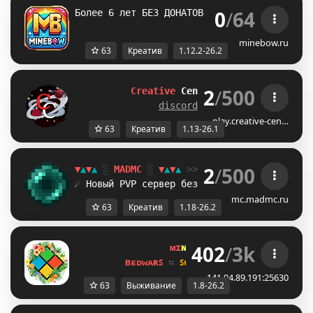
0
/
64
Более 6 лет БЕЗ ДОНАТОВ И КРЕАТИВА [1.12.2
minebow.ru
63
Креатив
1.12.2-26.2
2
/
500
Creative
Central
|
[1.13-26.1]
discord.gg/eu2yRxu8Ps
play.creative-cen…
63
Креатив
1.13-26.1
2
/
500
▼
▲
▼
▲
░
MADMC
░
▼
▲
▼
▲
>> Версия:
1.18
-
26.2
+
☄ Новый PVP сервер без креатива!
ЗАХОДИ 
mc.madmc.ru
63
Креатив
1.18-26.2
402
/
3k
ᴍɪ
ɴᴇ
ʟᴀ
ɴᴅ 
ɴᴇᴛᴡᴏʀᴋ 
☀ 
1.8 - 
ʙᴇᴅᴡᴀʀꜱ 
⇆ 
ꜱᴜʀᴠɪᴠᴀʟ ꜱᴍᴘ 
⇆ 
ꜱᴋʏʙʟᴏᴄᴋ 
141.94.89.191:25630
63
Выживание
1.8-26.2