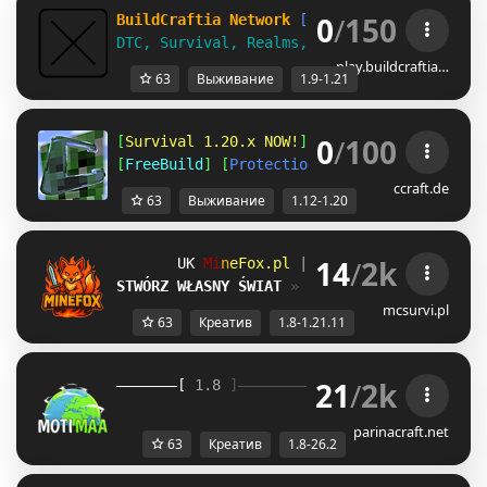
0
/
150
BuildCraftia Network
[1.9-1.21]
DTC, Survival, Realms, & Creative!
play.buildcraftia…
63
Выживание
1.9-1.21
0
/
100
[
Survival 1.20.x NOW!
] [
Amplified 1.12
] [
A
[
FreeBuild
] [
Protections
] [
CreativePlots
] 
ccraft.de
63
Выживание
1.12-1.20
14
/
2k
I[
M
i
n
e
F
o
x
.
p
l
| 
1.8.x - 1.21.11 
WI
STWÓRZ WŁASNY ŚWIAT
» 
Creative czeka!
mcsurvi.pl
63
Креатив
1.8-1.21.11
21
/
2k
[ 
1.8 
]
》 
Moti
Maa 
《
[
parinacraft.net
63
Креатив
1.8-26.2