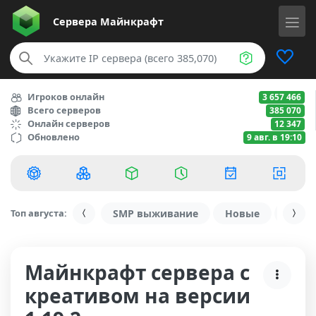
Сервера
Майнкрафт
Игроков онлайн
3 657 466
Всего серверов
385 070
Онлайн серверов
12 347
Обновлено
9 авг. в 19:10
Топ августа:
SMP выживание
Новые
С ду
Майнкрафт сервера с
креативом на версии