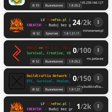
145.239.166.127
35
Выживание
1.8-26.2
24
/
2k
PX
M
i
n
e
F
o
x
.
p
l
| 
1.8.x - 1.21.11 
QF
C
R
E
A
T
I
V
E
» 
Buduj bez granic i pokaż swój t
mineserwer.pl
32
Креатив
1.8-1.21.11
0
/
100
PELAR 
>> 
MC 1.9 - 26.2 
Survival, Creative, Võistlused!
mc.pelar.ee
32
Выживание
1.9-26.2
0
/
150
BuildCraftia Network
[1.9-1.21]
DTC, Survival, Realms, & Creative!
play.buildcraftia…
32
Выживание
1.9-1.21
1
/
2k
CT
M
i
n
e
F
o
x
.
p
l
| 
1.8.x - 1.21.11 
EC
C
R
E
A
T
I
V
E
» 
Buduj bez granic i pokaż swój t